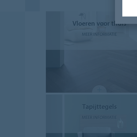
Vloeren voor thuis
MEER INFORMATIE
Tapijttegels
MEER INFORMATIE