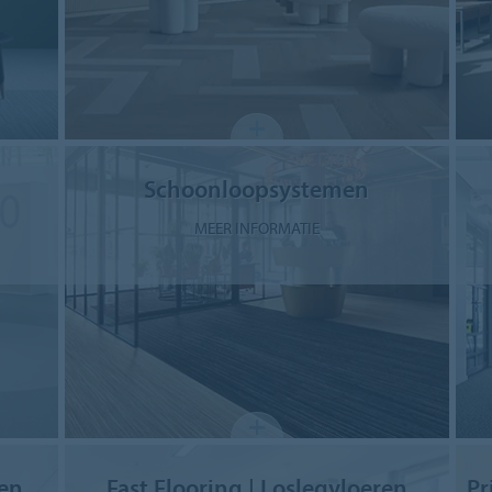
Schoonloopsystemen
MEER INFORMATIE
en
Fast Flooring | Loslegvloeren
Pr