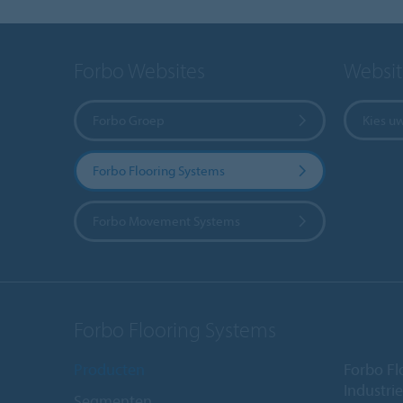
Forbo Websites
Websit
Forbo Groep
Kies u
Forbo Flooring Systems
Forbo Movement Systems
Forbo Flooring Systems
Producten
Forbo Fl
Industri
Segmenten