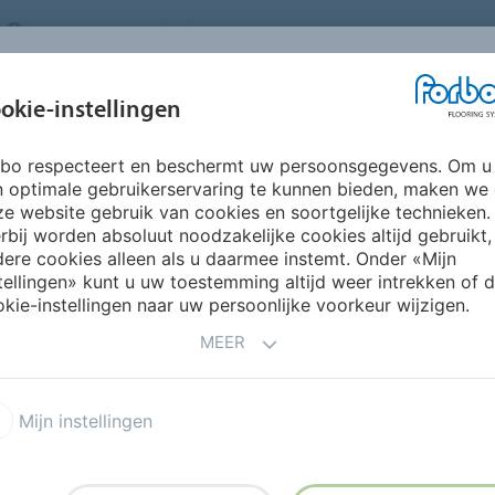
NETHERLANDS
FAQ
OVER ONS
WERKEN BIJ FORBO
INSPIRATIE &
IN
okie-instellingen
SEGMENTEN
DUURZAAMHEID
REFERENTIES
O
rbo respecteert en beschermt uw persoonsgegevens. Om u
n optimale gebruikerservaring te kunnen bieden, maken we
e website gebruik van cookies en soortgelijke technieken.
rbij worden absoluut noodzakelijke cookies altijd gebruikt,
ere cookies alleen als u daarmee instemt. Onder «Mijn
tellingen» kunt u uw toestemming altijd weer intrekken of 
n kwalitatief hoogwaardige vloeren. We leveren
kie-instellingen naar uw persoonlijke voorkeur wijzigen.
 het gemak van werken met één leverancier. Onze
welzijn van mensen. Hulp nodig bij het vinden van de
MEER
Mijn instellingen