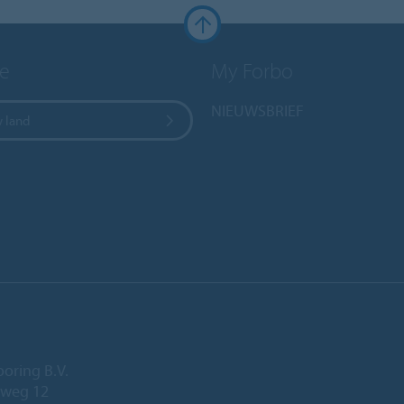
e
My Forbo
NIEUWSBRIEF
w land
ooring B.V.
eweg 12