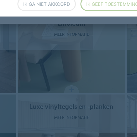
Productoverzicht
IK GA NIET AKKOORD
IK GEEF TOESTEMMIN
Linoleum
MEER INFORMATIE
Luxe vinyltegels en -planken
MEER INFORMATIE