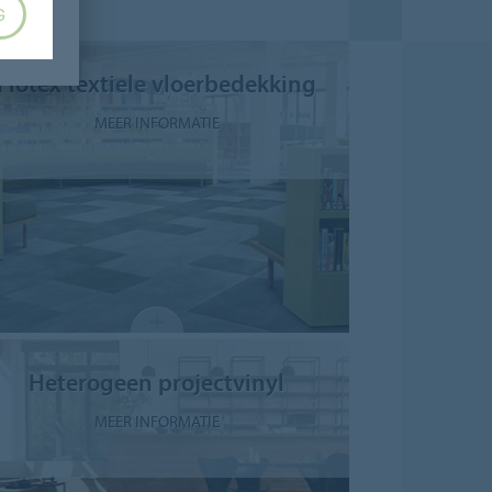
G
Flotex textiele vloerbedekking
MEER INFORMATIE
Heterogeen projectvinyl
MEER INFORMATIE