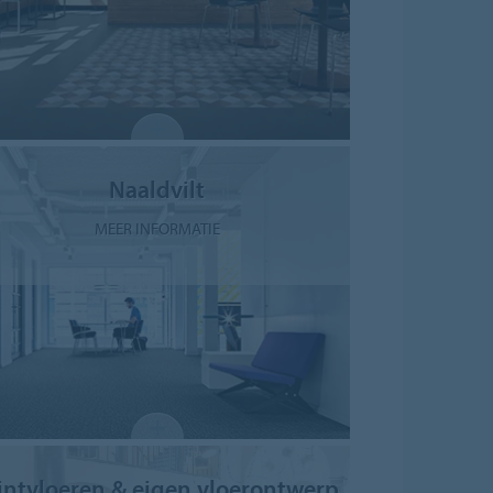
Naaldvilt
MEER INFORMATIE
intvloeren & eigen vloerontwerp