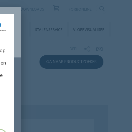
CONTACT
DOWNLOADS
FORBONLINE
STALLATIE &
STALENSERVICE
VLOERVISUALISER
NDERHOUD
DEEL
 op
GA NAAR PRODUCTZOEKER
 en
de