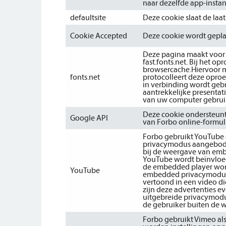
naar dezelfde app-instant
defaultsite
Deze cookie slaat de laat
Cookie Accepted
Deze cookie wordt gepla
Deze pagina maakt voor 
fast.fonts.net. Bij het 
browsercache.Hiervoor m
fonts.net
protocolleert deze oproe
in verbinding wordt geb
aantrekkelijke presentat
van uw computer gebrui
Deze cookie ondersteunt
Google API
van Forbo online-formul
Forbo gebruikt YouTube a
privacymodus aangebode
bij de weergave van emb
YouTube wordt beïnvloed
de embedded player wordt
YouTube
embedded privacymodus 
vertoond in een video d
zijn deze advertenties 
uitgebreide privacymodu
de gebruiker buiten de we
Forbo gebruikt Vimeo als