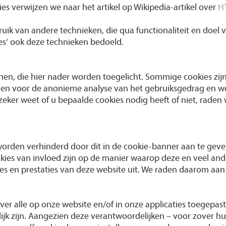
s verwijzen we naar het artikel op Wikipedia-artikel over
H
k van andere technieken, die qua functionaliteit en doel ve
s‘ ook deze technieken bedoeld.
en, die hier nader worden toegelicht. Sommige cookies zij
nen voor de anonieme analyse van het gebruiksgedrag en we
et zeker weet of u bepaalde cookies nodig heeft of niet, rade
orden verhinderd door dit in de cookie-banner aan te geve
ies van invloed zijn op de manier waarop deze en veel ande
ies en prestaties van deze website uit. We raden daarom aan 
over alle op onze website en/of in onze applicaties toegepa
jk zijn. Aangezien deze verantwoordelijken – voor zover hu