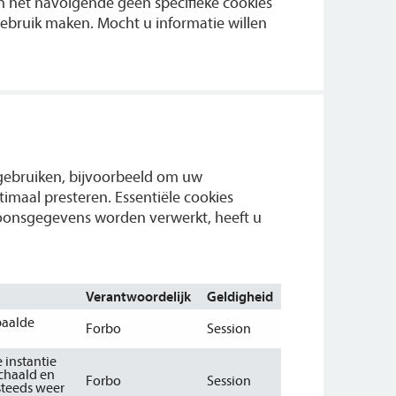
n het navolgende geen specifieke cookies
ebruik maken. Mocht u informatie willen
 gebruiken, bijvoorbeeld om uw
timaal presteren. Essentiële cookies
soonsgegevens worden verwerkt, heeft u
Verantwoordelijk
Geldigheid
paalde
Forbo
Session
 instantie
schaald en
Forbo
Session
steeds weer