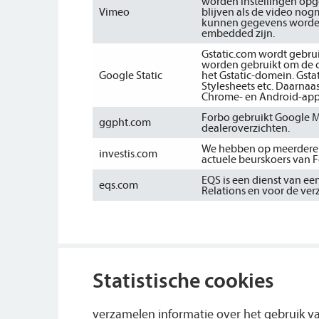
worden instellingen opge
Vimeo
blijven als de video nog
kunnen gegevens worden
embedded zijn.
Gstatic.com wordt gebrui
worden gebruikt om de co
Google Static
het Gstatic-domein. Gstat
Stylesheets etc. Daarnaas
Chrome- en Android-appar
Forbo gebruikt Google Ma
ggpht.com
dealeroverzichten.
We hebben op meerdere p
investis.com
actuele beurskoers van 
EQS is een dienst van ee
eqs.com
Relations en voor de ver
Statistische cookies
verzamelen informatie over het gebruik va