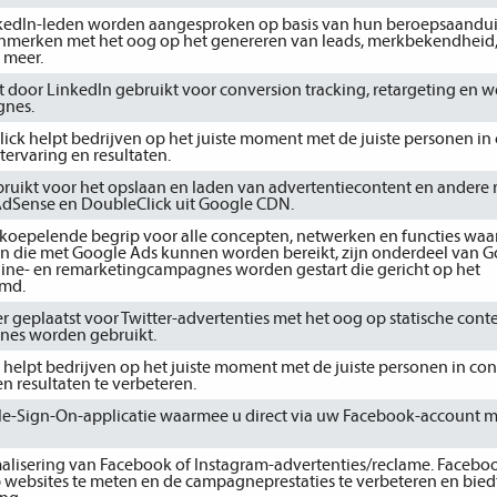
kedIn-leden worden aangesproken op basis van hun beroepsaandui
enmerken met het oog op het genereren van leads, merkbekendheid
 meer.
t door LinkedIn gebruikt voor conversion tracking, retargeting en 
gnes.
ick helpt bedrijven op het juiste moment met de juiste personen in 
tervaring en resultaten.
ruikt voor het opslaan en laden van advertentiecontent en andere 
 AdSense en DoubleClick uit Google CDN.
rkoepelende begrip voor alle concepten, netwerken en functies waa
nen die met Google Ads kunnen worden bereikt, zijn onderdeel van 
ine- en remarketingcampagnes worden gestart die gericht op het
emd.
 geplaatst voor Twitter-advertenties met het oog op statische conte
agnes worden gebruikt.
 helpt bedrijven op het juiste moment met de juiste personen in con
n resultaten te verbeteren.
le-Sign-On-applicatie waarmee u direct via uw Facebook-account 
malisering van Facebook of Instagram-advertenties/reclame. Facebook
 websites te meten en de campagneprestaties te verbeteren en bied