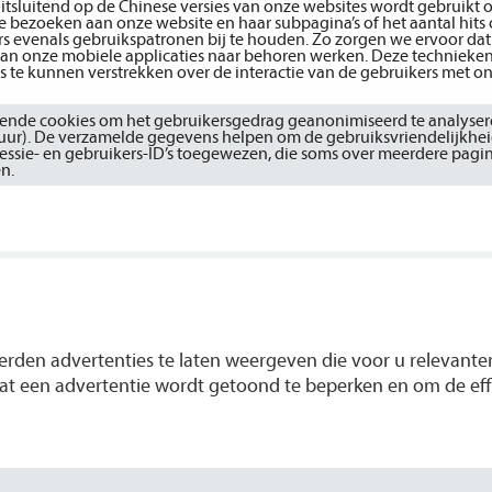
uitsluitend op de Chinese versies van onze websites wordt gebruikt 
e bezoeken aan onze website en haar subpagina’s of het aantal hits
s evenals gebruikspatronen bij te houden. Zo zorgen we ervoor dat 
an onze mobiele applicaties naar behoren werken. Deze technieke
te kunnen verstrekken over de interactie van de gebruikers met o
illende cookies om het gebruikersgedrag geanonimiseerd te analysere
uur). De verzamelde gegevens helpen om de gebruiksvriendelijkhei
sessie- en gebruikers-ID’s toegewezen, die soms over meerdere pag
n.
den advertenties te laten weergeven die voor u relevanter 
at een advertentie wordt getoond te beperken en om de eff