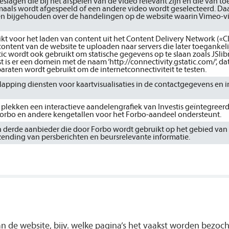
slagen die bij het afspelen van de video relevant zijn en die van t
maals wordt afgespeeld of een andere video wordt geselecteerd. Da
 bijgehouden over de handelingen op de website waarin Vimeo-vi
kt voor het laden van content uit het Content Delivery Network («
ntent van de website te uploaden naar servers die later toegankelij
ic wordt ook gebruikt om statische gegevens op te slaan zoals JSlibr
t is er een domein met de naam ‘http://connectivity.gstatic.com/‘, da
aten wordt gebruikt om de internetconnectiviteit te testen.
pping diensten voor kaartvisualisaties in de contactgegevens en i
lekken een interactieve aandelengrafiek van Investis geïntegreerd,
Forbo en andere kengetallen voor het Forbo-aandeel ondersteunt.
n derde aanbieder die door Forbo wordt gebruikt op het gebied van 
zending van persberichten en beursrelevante informatie.
n de website, bijv. welke pagina’s het vaakst worden bezoc