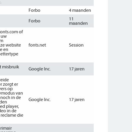
.
Forbo
4 maanden
11
Forbo
maanden
fonts.com of
n uw
om
nze website
fonts.net
Session
e en
lettertype
t misbruik
Google Inc.
17 jaren
reide
 zorgt er
wers op
acymodus van
 noch in de
Google Inc.
17 jaren
rden
ed player,
deo in de
 reclame die
rimair