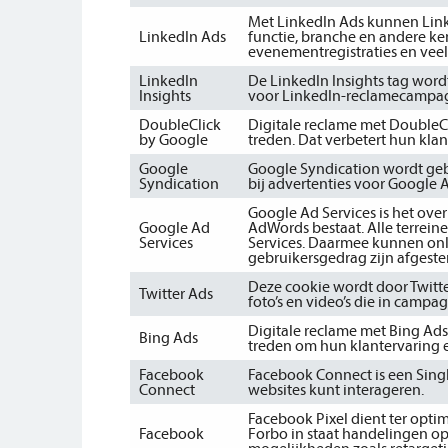
Met LinkedIn Ads kunnen Lin
LinkedIn Ads
functie, branche en andere k
evenementregistraties en veel
LinkedIn
De LinkedIn Insights tag word
Insights
voor LinkedIn-reclamecampa
DoubleClick
Digitale reclame met DoubleCl
by Google
treden. Dat verbetert hun klan
Google
Google Syndication wordt geb
Syndication
bij advertenties voor Google
Google Ad Services is het ove
Google Ad
AdWords bestaat. Alle terrei
Services
Services. Daarmee kunnen onl
gebruikersgedrag zijn afgest
Deze cookie wordt door Twitter
Twitter Ads
foto’s en video’s die in camp
Digitale reclame met Bing Ads
Bing Ads
treden om hun klantervaring e
Facebook
Facebook Connect is een Sing
Connect
websites kunt interageren.
Facebook Pixel dient ter opti
Facebook
Forbo in staat handelingen op