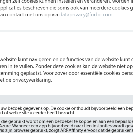
ngen zelf cookies kunnen instellen en veranderen, worden i
plicaties beschreven die soms ook van meerdere cookies g
dan contact met ons op via
dataprivacy@forbo.com
.
e website kunt navigeren en de functies van de website kunt
eren in te vullen. Zonder deze cookies kan de website niet op
temming geplaatst. Voor zover door essentiële cookies per
t de privacyverklaring.
ns uw bezoek gegevens op. De cookie onthoudt bijvoorbeeld een be
t of welke site u eerder heeft bezocht.
e die gebruikt wordt om een bezoeker te koppelen aan een bepaalde
Azure. Wanneer een app bijvoorbeeld naar tien instanties wordt ge
ia zijn browser gebruikt, zorgt ARRAffinity ervoor dat de gebruiker 