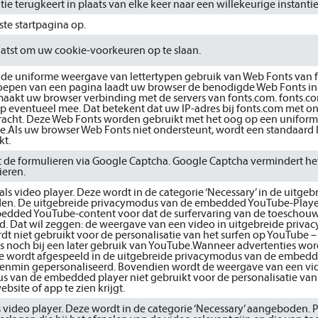
ie terugkeert in plaats van elke keer naar een willekeurige instantie
ste startpagina op.
atst om uw cookie-voorkeuren op te slaan.
de uniforme weergave van lettertypen gebruik van Web Fonts van 
oproepen van een pagina laadt uw browser de benodigde Web Fonts i
aakt uw browser verbinding met de servers van fonts.com. fonts.c
p eventueel mee. Dat betekent dat uw IP-adres bij fonts.com met o
racht. Deze Web Fonts worden gebruikt met het oog op een uniform
ie.Als uw browser Web Fonts niet ondersteunt, wordt een standaard 
kt.
 de formulieren via Google Captcha. Google Captcha vermindert he
ieren.
ls video player. Deze wordt in de categorie ‘Necessary’ in de uitgeb
n. De uitgebreide privacymodus van de embedded YouTube-Player
edded YouTube-content voor dat de surfervaring van de toeschou
. Dat wil zeggen: de weergave van een video in uitgebreide priv
 niet gebruikt voor de personalisatie van het surfen op YouTube –
noch bij een later gebruik van YouTube.Wanneer advertenties wo
ie wordt afgespeeld in de uitgebreide privacymodus van de embedd
evenmin gepersonaliseerd. Bovendien wordt de weergave van een vi
s van de embedded player niet gebruikt voor de personalisatie van
bsite of app te zien krijgt.
 video player. Deze wordt in de categorie ‘Necessary’ aangeboden. P