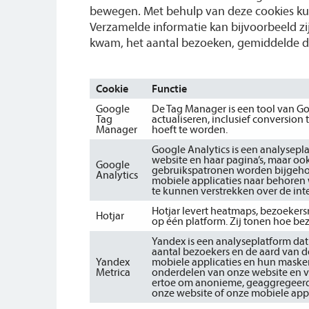
bewegen. Met behulp van deze cookies kun
Verzamelde informatie kan bijvoorbeeld z
kwam, het aantal bezoeken, gemiddelde d
Cookie
Functie
Google
De Tag Manager is een tool van G
Tag
actualiseren, inclusief conversio
Manager
hoeft te worden.
Google Analytics is een analysep
website en haar pagina’s, maar oo
Google
gebruikspatronen worden bijgehou
Analytics
mobiele applicaties naar behore
te kunnen verstrekken over de int
Hotjar levert heatmaps, bezoekersr
Hotjar
op één platform. Zij tonen hoe be
Yandex is een analyseplatform dat
aantal bezoekers en de aard van d
Yandex
mobiele applicaties en hun masker
Metrica
onderdelen van onze website en v
ertoe om anonieme, geaggregeerde
onze website of onze mobiele appl