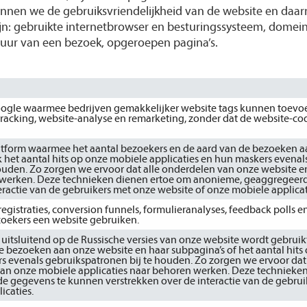
nen we de gebruiksvriendelijkheid van de website en daar
ijn: gebruikte internetbrowser en besturingssysteem, dom
uur van een bezoek, opgeroepen pagina’s.
oogle waarmee bedrijven gemakkelijker website tags kunnen toevo
n tracking, website-analyse en remarketing, zonder dat de website-c
latform waarmee het aantal bezoekers en de aard van de bezoeken 
k het aantal hits op onze mobiele applicaties en hun maskers evenal
den. Zo zorgen we ervoor dat alle onderdelen van onze website e
n werken. Deze technieken dienen ertoe om anonieme, geaggregeer
eractie van de gebruikers met onze website of onze mobiele applicat
egistraties, conversion funnels, formulieranalyses, feedback polls 
zoekers een website gebruiken.
 uitsluitend op de Russische versies van onze website wordt gebruik
e bezoeken aan onze website en haar subpagina’s of het aantal hits
s evenals gebruikspatronen bij te houden. Zo zorgen we ervoor dat 
an onze mobiele applicaties naar behoren werken. Deze technieke
 gegevens te kunnen verstrekken over de interactie van de gebrui
icaties.