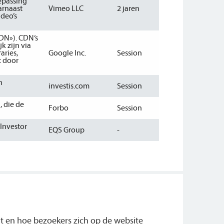
oepassing
arnaast
Vimeo LLC
2 jaren
deo’s
CDN»). CDN‘s
k zijn via
aries,
Google Inc.
Session
t door
n
investis.com
Session
 die de
Forbo
Session
Investor
EQS Group
-
ht en hoe bezoekers zich op de website