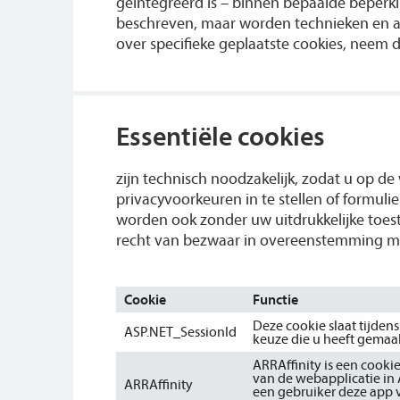
geïntegreerd is – binnen bepaalde beperki
beschreven, maar worden technieken en ap
over specifieke geplaatste cookies, neem 
Essentiële cookies
zijn technisch noodzakelijk, zodat u op d
privacyvoorkeuren in te stellen of formuli
worden ook zonder uw uitdrukkelijke toes
recht van bezwaar in overeenstemming me
Cookie
Functie
Deze cookie slaat tijde
ASP.NET_SessionId
keuze die u heeft gemaak
ARRAffinity is een cooki
van de webapplicatie in 
ARRAffinity
een gebruiker deze app v