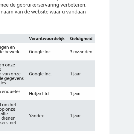
mee de gebruikerservaring verbeteren.
einnaam van de website waar u vandaan
Verantwoordelijk
Geldigheid
egen en
ode bewerkt
Google Inc.
3 maanden
aan onze
s
n van onze
Google Inc.
1 jaar
de gegevens
ies.
en enquêtes
Hotjar Ltd.
1 jaar
t om het
 op onze
alle
Yandex
1 jaar
n dienen
kers met