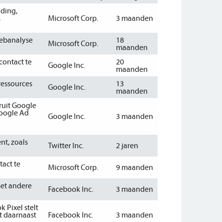
ding,
,
Microsoft Corp.
3 maanden
webanalyse
18
Microsoft Corp.
maanden
contact te
20
Google Inc.
maanden
ressources
13
Google Inc.
maanden
ruit Google
Google Ad
Google Inc.
3 maanden
nt, zoals
Twitter Inc.
2 jaren
tact te
Microsoft Corp.
9 maanden
met andere
Facebook Inc.
3 maanden
 Pixel stelt
t daarnaast
Facebook Inc.
3 maanden