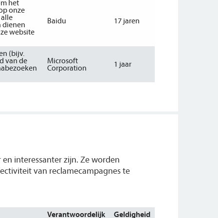
om het
 op onze
alle
Baidu
17 jaren
n dienen
nze website
n (bijv.
d van de
Microsoft
1 jaar
inabezoeken
Corporation
en interessanter zijn. Ze worden
ectiviteit van reclamecampagnes te
Verantwoordelijk
Geldigheid