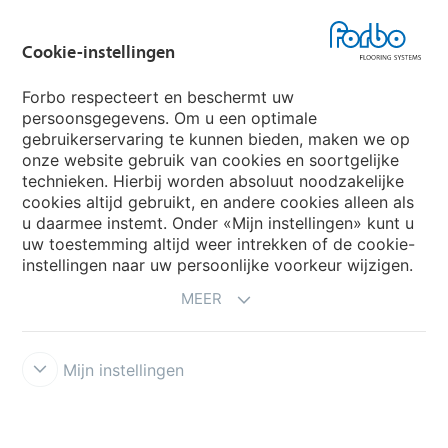
Forbo Movement Systems
Cookie-instellingen
Forbo respecteert en beschermt uw
persoonsgegevens. Om u een optimale
Website
gebruikerservaring te kunnen bieden, maken we op
onze website gebruik van cookies en soortgelijke
Kies uw land
technieken. Hierbij worden absoluut noodzakelijke
cookies altijd gebruikt, en andere cookies alleen als
u daarmee instemt. Onder «Mijn instellingen» kunt u
uw toestemming altijd weer intrekken of de cookie-
My Forbo
instellingen naar uw persoonlijke voorkeur wijzigen.
NIEUWSBRIEF
MEER
Mijn instellingen