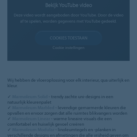
Bekijk YouTube video
Deze video wordt aangeboden door YouTube. Door de video
af te spelen, worden gegevens met YouTube gedeeld.
COOKIES TOESTAAN
Cookie instellingen
Wij hebben de vloeroplossing voor elk interieur, qua uiterlijk en
kleur.
✓
Marmoleum Solid
- trendy zachte uni-designs in een
natuurlijk kleurenpalet
✓
Marmoleum Marbled
- levendige gemarmerde kleuren die
opvallen en ervoor zorgen dat alle ruimtes blikvangers worden
✓
Marmoleum Linear
- warme lineaire visuals die een
comfortabel en huiselijk gevoel creëren
✓
Marmoleum Modular
- linoleumtegels en -planken in
verschillende designs en afmetingen die alle vrijheid geven om