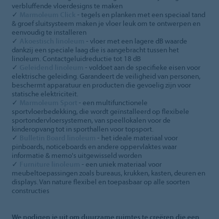
verbluffende vloerdesigns te maken
✓
Marmoleum Click
- tegels en planken met een speciaal tand
& groef sluitsysteem maken je vloer leuk om te ontwerpen en
eenvoudig te installeren
✓
Akoestisch linoleum
- vloer met een lagere dB waarde
dankzij een speciale laag die is aangebracht tussen het
linoleum. Contactgeluidreductie tot 18 dB
✓
Geleidend linoleum
- voldoet aan de specifieke eisen voor
elektrische geleiding. Garandeert de veiligheid van personen,
beschermt apparatuur en producten die gevoelig zijn voor
statische elektriciteit.
✓
Marmoleum Sport
- een multifunctionele
sportvloerbedekking, die wordt geïnstalleerd op flexibele
sportondervloersystemen, van speellokalen voor de
kinderopvang tot in sporthallen voor topsport.
✓
Bulletin Board linoleum
- het ideale materiaal voor
pinboards, noticeboards en andere oppervlaktes waar
informatie & memo's uitgewisseld worden
✓
Furniture linoleum
- een uniek materiaal voor
meubeltoepassingen zoals bureaus, krukken, kasten, deuren en
displays. Van nature flexibel en toepasbaar op alle soorten
constructies
We nodigen je uit om duurzame ruimtes te creëren die een