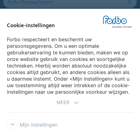
Forbo Flooring Systems
Forbo Movement Systems
Cookie-instellingen
Forbo respecteert en beschermt uw
persoonsgegevens. Om u een optimale
Website
gebruikerservaring te kunnen bieden, maken we op
onze website gebruik van cookies en soortgelijke
Kies uw land
technieken. Hierbij worden absoluut noodzakelijke
cookies altijd gebruikt, en andere cookies alleen als
u daarmee instemt. Onder «Mijn instellingen» kunt u
uw toestemming altijd weer intrekken of de cookie-
My Forbo
instellingen naar uw persoonlijke voorkeur wijzigen.
NIEUWSBRIEF
MEER
Mijn instellingen