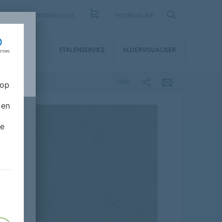
CONTACT
DOWNLOADS
FORBONLINE
STALLATIE &
STALENSERVICE
VLOERVISUALISER
NDERHOUD
DEEL
 op
 en
de