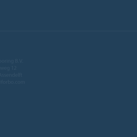
ooring B.V.
eweg 12
Assendelft
@forbo.com