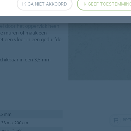
IK GA NIET AKKOORD
IK GEEF TOESTEMMIN
te collectie is neutraal met
4 shimmer-kleuren, neutrale
iel door het oppervlak heen
fde muren of maak een
t een vloer in een gedurfde
schikbaar in een 3,5 mm
,5 mm
BEST
 33 m x 200 cm
 3005-G20Y