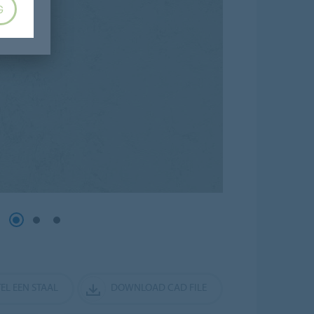
G
EL EEN STAAL
DOWNLOAD CAD FILE