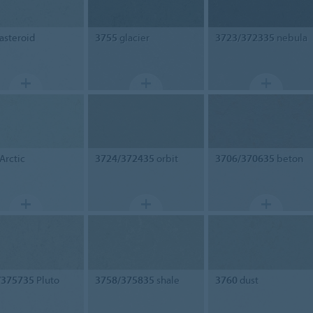
asteroid
3755
glacier
3723/372335
nebula
Arctic
3724/372435
orbit
3706/370635
beton
/375735
Pluto
3758/375835
shale
3760
dust