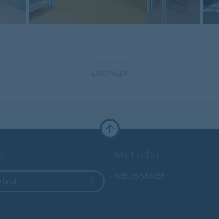
LAAD MEER
e
My Forbo
NIEUWSBRIEF
w land