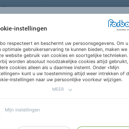
NETHERLANDS
FAQ
OVER ONS
WERKEN BIJ FORBO
INSPIRATIE &
IN
okie-instellingen
SEGMENTEN
DUURZAAMHEID
REFERENTIES
O
rbo respecteert en beschermt uw persoonsgegevens. Om u
Marmoleum Concrete
n optimale gebruikerservaring te kunnen bieden, maken we
e website gebruik van cookies en soortgelijke technieken.
rbij worden absoluut noodzakelijke cookies altijd gebruikt,
ere cookies alleen als u daarmee instemt. Onder «Mijn
tellingen» kunt u uw toestemming altijd weer intrekken of 
kie-instellingen naar uw persoonlijke voorkeur wijzigen.
MEER
r met de natuurlijke
Mijn instellingen
idt zich van de klassieke
onstructuur. Een mooie
ds.