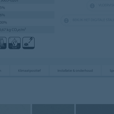
VLOERVIS
45%
36%
BEKIJK HET DIGITALE STA
100%
0,67 kg CO₂e/m²
n
Klimaatpositief
Installatie & onderhoud
Spe