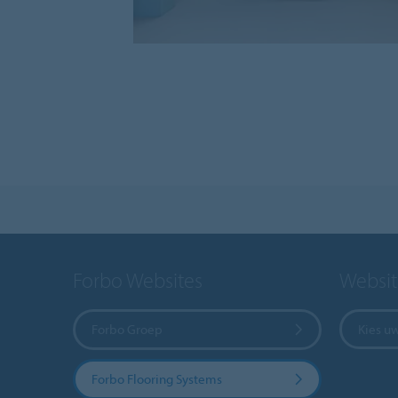
Forbo Websites
Websit
Forbo Groep
Kies u
Forbo Flooring Systems