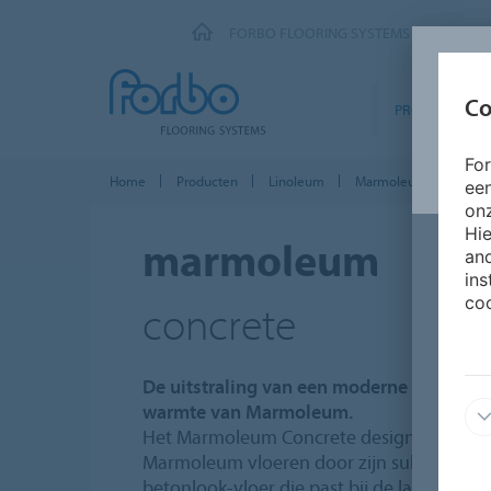
FORBO FLOORING SYSTEMS
Co
PRODUCTEN
Fo
Home
Producten
Linoleum
Marmoleum Solid
ee
onz
Hie
marmoleum
and
ins
coo
concrete
De uitstraling van een moderne betonvloe
warmte van Marmoleum.
Het Marmoleum Concrete design ondersche
Marmoleum vloeren door zijn subtiele bet
betonlook-vloer die past bij de laatste tren