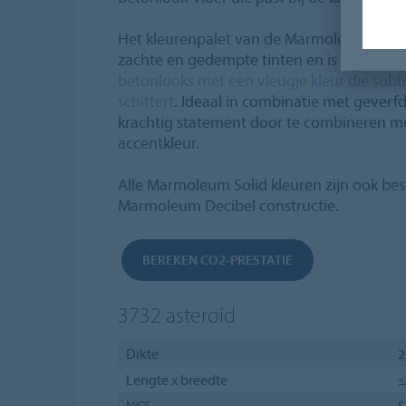
Het kleurenpalet van de Marmoleum Concre
zachte en gedempte tinten en is inclusief
betonlooks met een vleugje kleur die subt
schittert
. Ideaal in combinatie met gever
krachtig statement door te combineren me
accentkleur.
Alle Marmoleum Solid kleuren zijn ook be
Marmoleum Decibel constructie.
BEREKEN CO2-PRESTATIE
3732
asteroid
Dikte
2
Lengte x breedte
≤
NCS
S