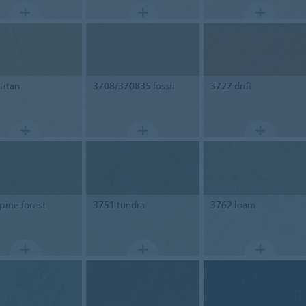
Titan
3708/370835
fossil
3727
drift
pine forest
3751
tundra
3762
loam