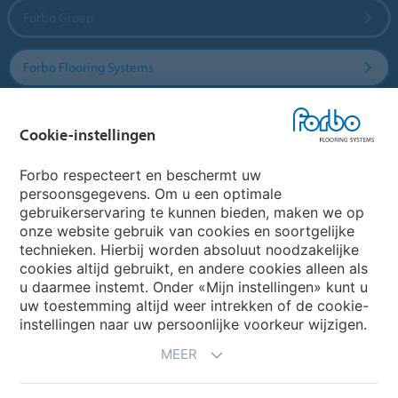
Forbo Groep
Forbo Flooring Systems
Forbo Movement Systems
Cookie-instellingen
Forbo respecteert en beschermt uw
persoonsgegevens. Om u een optimale
Website
gebruikerservaring te kunnen bieden, maken we op
onze website gebruik van cookies en soortgelijke
Kies uw land
technieken. Hierbij worden absoluut noodzakelijke
cookies altijd gebruikt, en andere cookies alleen als
u daarmee instemt. Onder «Mijn instellingen» kunt u
My Forbo
uw toestemming altijd weer intrekken of de cookie-
instellingen naar uw persoonlijke voorkeur wijzigen.
NIEUWSBRIEF
MEER