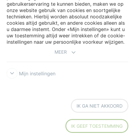
gebruikerservaring te kunnen bieden, maken we op
onze website gebruik van cookies en soortgelijke
Kies uw land
technieken. Hierbij worden absoluut noodzakelijke
cookies altijd gebruikt, en andere cookies alleen als
u daarmee instemt. Onder «Mijn instellingen» kunt u
uw toestemming altijd weer intrekken of de cookie-
My Forbo
instellingen naar uw persoonlijke voorkeur wijzigen.
NIEUWSBRIEF
MEER
Mijn instellingen
Voorwaarden
Privacyverklaring
Disclaimer
Cookies
Forbo
IK GA NIET AKKOORD
Integrity Line
Cookie-instellingen
IK GEEF TOESTEMMING
creating better environments