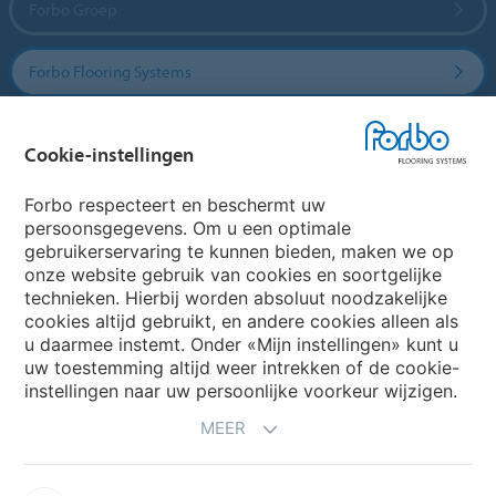
Forbo Groep
Forbo Flooring Systems
Forbo Movement Systems
Cookie-instellingen
Forbo respecteert en beschermt uw
persoonsgegevens. Om u een optimale
Website
gebruikerservaring te kunnen bieden, maken we op
onze website gebruik van cookies en soortgelijke
Kies uw land
technieken. Hierbij worden absoluut noodzakelijke
cookies altijd gebruikt, en andere cookies alleen als
u daarmee instemt. Onder «Mijn instellingen» kunt u
uw toestemming altijd weer intrekken of de cookie-
My Forbo
instellingen naar uw persoonlijke voorkeur wijzigen.
NIEUWSBRIEF
MEER