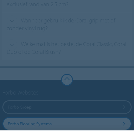
exclusief rand van 2,5 cm?
Wanneer gebruik ik de Coral grip met of
zonder vinyl rug?
Welke mat is het beste, de Coral Classic, Coral
Duo of de Coral Brush?
Forbo Websites
Forbo Groep
Forbo Flooring Systems