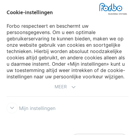
Forbo Movement Systems
Cookie-instellingen
Forbo respecteert en beschermt uw
persoonsgegevens. Om u een optimale
Website
gebruikerservaring te kunnen bieden, maken we op
onze website gebruik van cookies en soortgelijke
Kies uw land
technieken. Hierbij worden absoluut noodzakelijke
cookies altijd gebruikt, en andere cookies alleen als
u daarmee instemt. Onder «Mijn instellingen» kunt u
uw toestemming altijd weer intrekken of de cookie-
My Forbo
instellingen naar uw persoonlijke voorkeur wijzigen.
NIEUWSBRIEF
MEER
Mijn instellingen