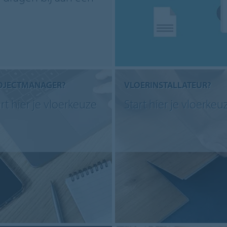
OJECTMANAGER?
VLOERINSTALLATEUR?
rt hier je vloerkeuze
Start hier je vloerkeu