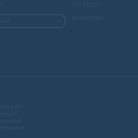
e
My Forbo
NIEUWSBRIEF
w land
ooring B.V.
eweg 12
Assendelft
@forbo.com