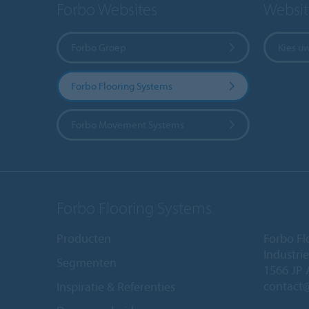
Forbo Websites
Websit
Forbo Groep
Kies u
Forbo Flooring Systems
Forbo Movement Systems
Forbo Flooring Systems
Producten
Forbo Fl
Industri
Segmenten
1566 JP 
contact
Inspiratie & Referenties