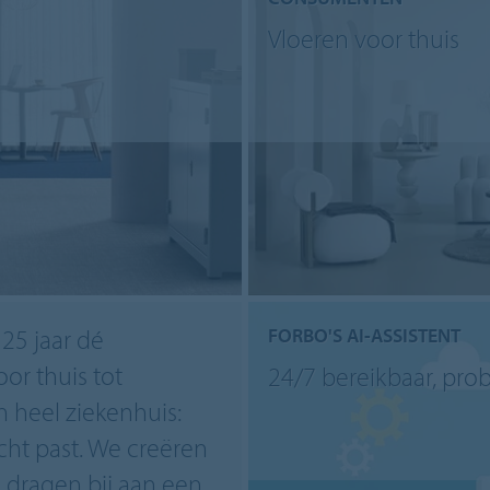
Vloeren voor thuis
125 jaar dé
FORBO'S AI-ASSISTENT
or thuis tot
24/7 bereikbaar, pro
n heel ziekenhuis:
cht past. We creëren
dragen bij aan een