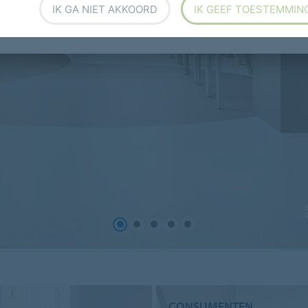
IK GA NIET AKKOORD
IK GEEF TOESTEMMIN
CONSUMENTEN