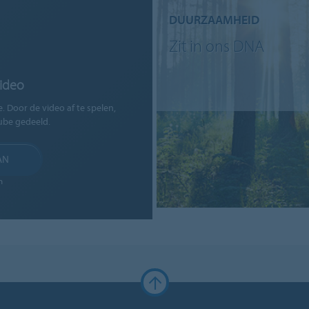
DUURZAAMHEID
Zit in ons DNA
video
Door de video af te spelen,
be gedeeld.
AN
n