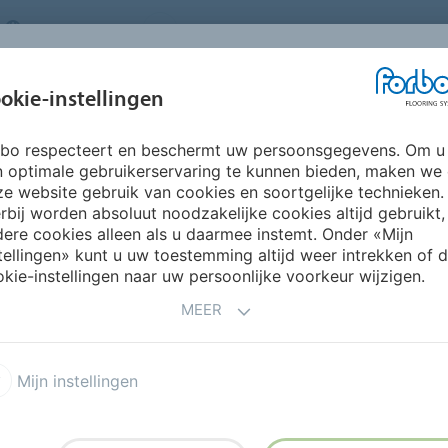
NETHERLANDS
FAQ
OVER ONS
WERKEN BIJ FORBO
INSPIRATIE &
IN
okie-instellingen
SEGMENTEN
DUURZAAMHEID
REFERENTIES
O
rbo respecteert en beschermt uw persoonsgegevens. Om u
n optimale gebruikerservaring te kunnen bieden, maken we
e website gebruik van cookies en soortgelijke technieken.
rbij worden absoluut noodzakelijke cookies altijd gebruikt,
EUWE STANDAARD IN
ere cookies alleen als u daarmee instemt. Onder «Mijn
tellingen» kunt u uw toestemming altijd weer intrekken of 
YL
kie-instellingen naar uw persoonlijke voorkeur wijzigen.
MEER
AMHEID SAMEN KOMEN
Mijn instellingen