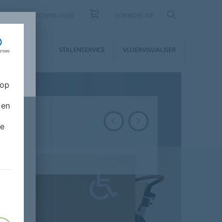
CONTACT
DOWNLOADS
FORBONLINE
STALLATIE &
STALENSERVICE
VLOERVISUALISER
NDERHOUD
 op
 en
de