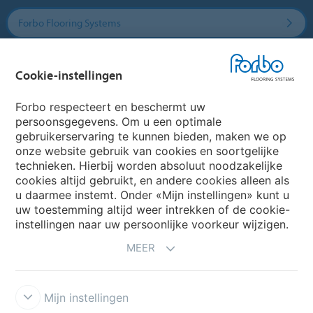
Forbo Flooring Systems
Forbo Movement Systems
Cookie-instellingen
Forbo respecteert en beschermt uw
persoonsgegevens. Om u een optimale
Website
gebruikerservaring te kunnen bieden, maken we op
onze website gebruik van cookies en soortgelijke
Kies uw land
technieken. Hierbij worden absoluut noodzakelijke
cookies altijd gebruikt, en andere cookies alleen als
u daarmee instemt. Onder «Mijn instellingen» kunt u
uw toestemming altijd weer intrekken of de cookie-
My Forbo
instellingen naar uw persoonlijke voorkeur wijzigen.
NIEUWSBRIEF
MEER
Mijn instellingen