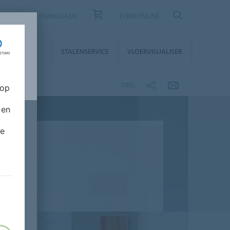
CONTACT
DOWNLOADS
FORBONLINE
STALLATIE &
STALENSERVICE
VLOERVISUALISER
NDERHOUD
DEEL
 op
 en
de