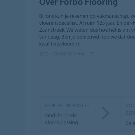
Over Forbo Flooring
Bij ons kun je rekenen op vakmanschap, kwa
vloerenspecialist. Al ruim 125 jaar. En oer
Zaanstreek. We weten dus hoe het is om v
vandaag. Ben je benieuwd hoe we dat do
kwaliteitsvloeren?
LEES HIER ONS VERHAAL
GENOEG INSPIRATIE?
VLO
BEP
Vind de ideale
vloeroplossing
Sel