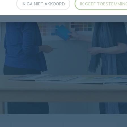
IK GA NIET AKKOORD
IK GEEF TOESTEMMIN