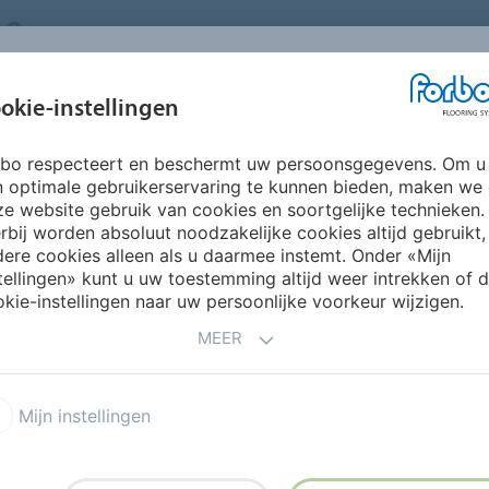
NETHERLANDS
FAQ
OVER ONS
WERKEN BIJ FORBO
INSPIRATIE &
IN
okie-instellingen
SEGMENTEN
DUURZAAMHEID
REFERENTIES
O
rbo respecteert en beschermt uw persoonsgegevens. Om u
n optimale gebruikerservaring te kunnen bieden, maken we
e website gebruik van cookies en soortgelijke technieken.
rbij worden absoluut noodzakelijke cookies altijd gebruikt,
ere cookies alleen als u daarmee instemt. Onder «Mijn
tellingen» kunt u uw toestemming altijd weer intrekken of 
oor architecten
kie-instellingen naar uw persoonlijke voorkeur wijzigen.
MEER
k naar inspiratie voor een nieuwe vloer? Van concept
e van jouw interieurproject praktische tools, tips en
Mijn instellingen