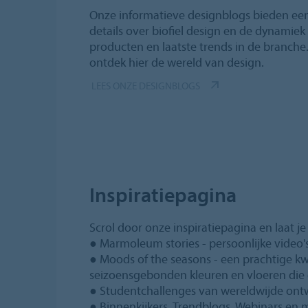
Onze informatieve designblogs bieden ee
details over biofiel design en de dynamie
producten en laatste trends in de branche
ontdek hier de wereld van design.
LEES ONZE DESIGNBLOGS
Inspiratiepagina
Scrol door onze inspiratiepagina en laat je
● Marmoleum stories - persoonlijke video
● Moods of the seasons - een prachtige kw
seizoensgebonden kleuren en vloeren die 
● Studentchallenges van wereldwijde on
● Binnenkijkers, Trendblogs, Webinars en 