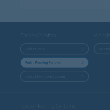
Forbo Websites
Websit
Forbo Groep
Kies u
Forbo Flooring Systems
Forbo Movement Systems
Forbo Flooring Systems