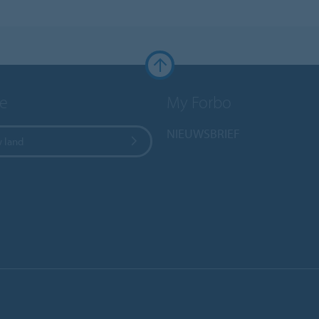
e
My Forbo
NIEUWSBRIEF
w land