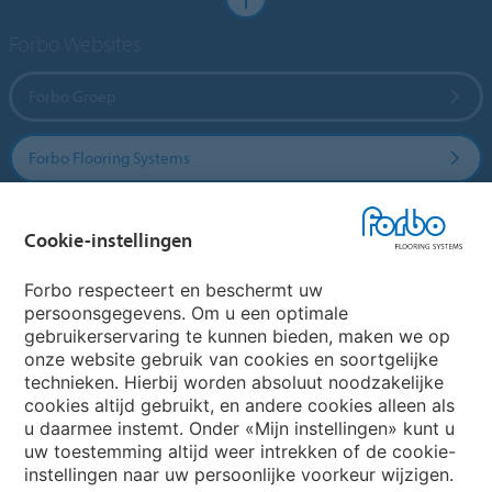
Forbo Websites
Forbo Groep
Forbo Flooring Systems
Forbo Movement Systems
Cookie-instellingen
Forbo respecteert en beschermt uw
persoonsgegevens. Om u een optimale
Website
gebruikerservaring te kunnen bieden, maken we op
onze website gebruik van cookies en soortgelijke
Kies uw land
technieken. Hierbij worden absoluut noodzakelijke
cookies altijd gebruikt, en andere cookies alleen als
u daarmee instemt. Onder «Mijn instellingen» kunt u
uw toestemming altijd weer intrekken of de cookie-
My Forbo
instellingen naar uw persoonlijke voorkeur wijzigen.