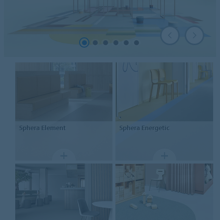
Sphera
Element
Sphera
Energetic