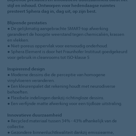
stijl en inhoud. Ontworpen voor hedendaagse ruimtes
presteert Sphera dag in, dag uit, op zijn best.
Blijvende prestaties
● De gelijkmatig aangebrachte SMART-top afwerking
garandeert de hoogste weerstand tegen chemicaliën, krassen
en vlekken.
● Niet-poreus oppervlak voor eenvoudig onderhoud.
● Sphera Element is door het Fraunhofer Instituut goedgekeurd
voor gebruik in cleanrooms tot ISO-klasse 5
Inspirerend design
● Moderne dessins die de perceptie van homogene
vinylvloeren veranderen.
● Een kleurenpalet dat rekening houdt met neurodiverse
behoeften.
● Flexibele indelingen dankzij richtingloze dessins.
● Een verfijnde matte afwerking voor een tijdloze uitstraling.
Innovatieve duurzaamheid
● Recycled materiaal tussen 34% - 43% afhankelijk van de
collectie.
● Gezondere binnenluchtkwaliteit dankzij emissiearme,