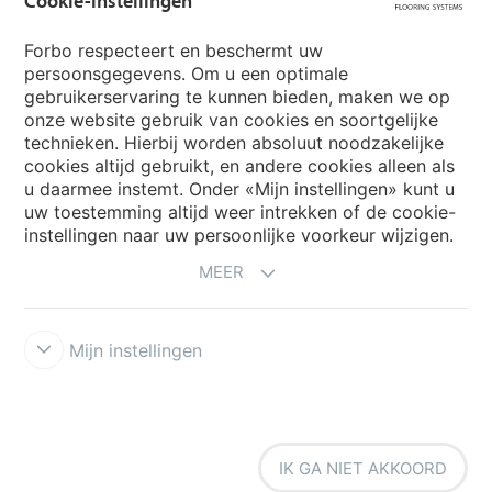
Cookie-instellingen
Forbo respecteert en beschermt uw
persoonsgegevens. Om u een optimale
Website
gebruikerservaring te kunnen bieden, maken we op
onze website gebruik van cookies en soortgelijke
Kies uw land
technieken. Hierbij worden absoluut noodzakelijke
cookies altijd gebruikt, en andere cookies alleen als
u daarmee instemt. Onder «Mijn instellingen» kunt u
My Forbo
uw toestemming altijd weer intrekken of de cookie-
instellingen naar uw persoonlijke voorkeur wijzigen.
NIEUWSBRIEF
MEER
Mijn instellingen
Voorwaarden
Privacyverklaring
Disclaimer
Cookies
Forbo
IK GA NIET AKKOORD
Integrity Line
Cookie-instellingen