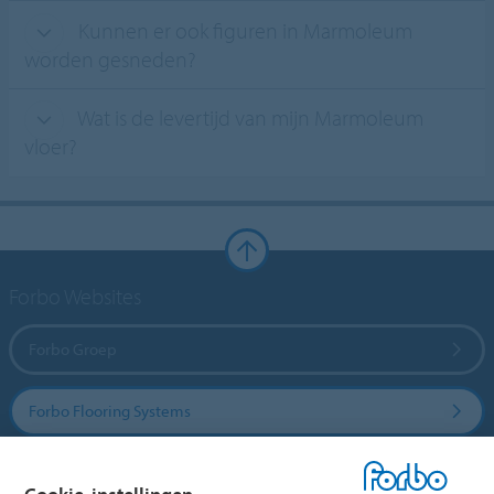
Kunnen er ook figuren in Marmoleum
worden gesneden?
Wat is de levertijd van mijn Marmoleum
vloer?
Forbo Websites
Forbo Groep
Forbo Flooring Systems
Forbo Movement Systems