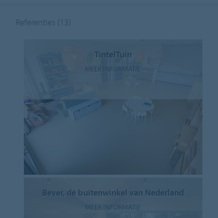
Referenties
(13)
TintelTuin
MEER INFORMATIE
Bever, dé buitenwinkel van Nederland
MEER INFORMATIE