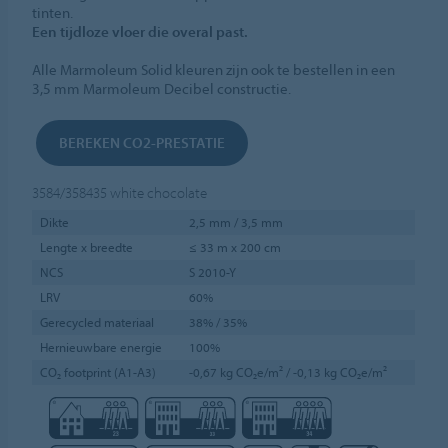
tinten.
Een tijdloze vloer die overal past.
Alle Marmoleum Solid kleuren zijn ook te bestellen in een
3,5 mm Marmoleum Decibel constructie.
BEREKEN CO2-PRESTATIE
3584/358435
white chocolate
Dikte
2,5 mm / 3,5 mm
Lengte x breedte
≤ 33 m x 200 cm
NCS
S 2010-Y
LRV
60%
Gerecycled materiaal
38% / 35%
Hernieuwbare energie
100%
CO₂ footprint (A1-A3)
-0,67 kg CO₂e/m² / -0,13 kg CO₂e/m²