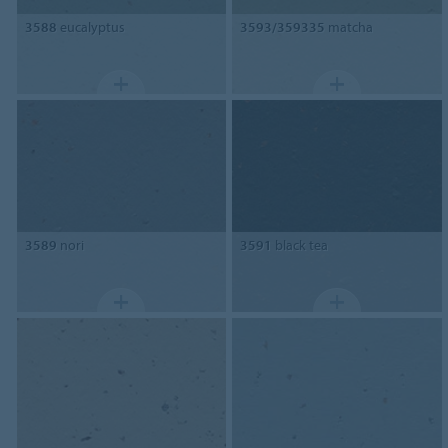
3588
eucalyptus
3593/359335
matcha
3589
nori
3591
black tea