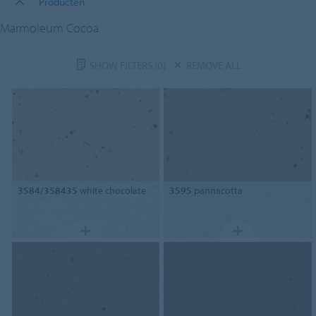
Producten
Marmoleum Cocoa
SHOW FILTERS
(0)
REMOVE ALL
3584/358435
white chocolate
3595
pannacotta