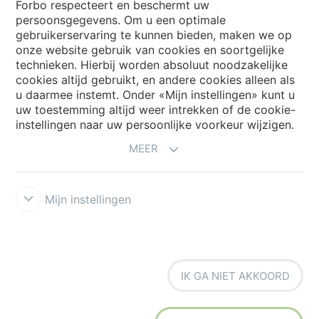
Forbo respecteert en beschermt uw
persoonsgegevens. Om u een optimale
Website
gebruikerservaring te kunnen bieden, maken we op
onze website gebruik van cookies en soortgelijke
Kies uw land
technieken. Hierbij worden absoluut noodzakelijke
cookies altijd gebruikt, en andere cookies alleen als
u daarmee instemt. Onder «Mijn instellingen» kunt u
uw toestemming altijd weer intrekken of de cookie-
My Forbo
instellingen naar uw persoonlijke voorkeur wijzigen.
NIEUWSBRIEF
MEER
Mijn instellingen
Voorwaarden
Privacyverklaring
Disclaimer
Cookies
Forbo
IK GA NIET AKKOORD
Integrity Line
Cookie-instellingen