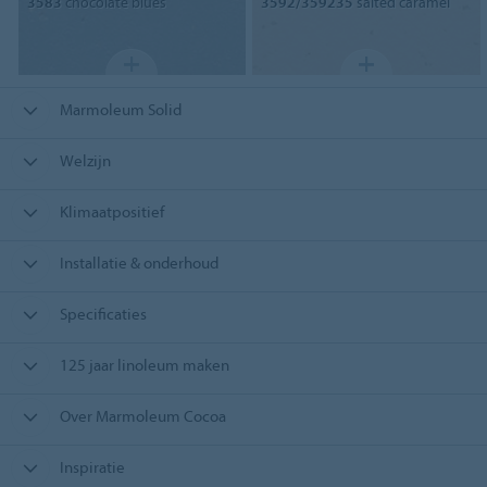
3583
chocolate blues
3592/359235
salted caramel
Marmoleum Solid
Welzijn
Klimaatpositief
Installatie & onderhoud
Specificaties
125 jaar linoleum maken
Over Marmoleum Cocoa
Inspiratie