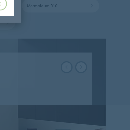
G
Marmoleum R10