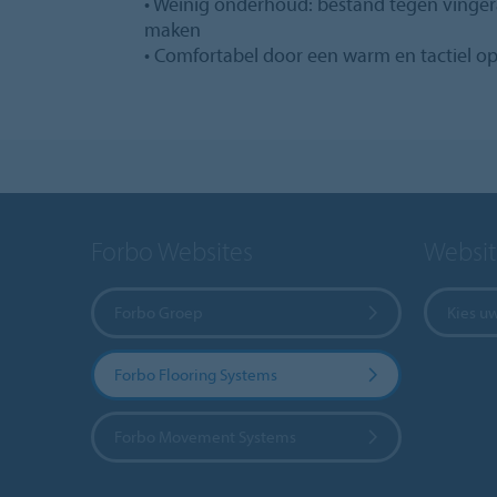
• Weinig onderhoud: bestand tegen vinger
maken
• Comfortabel door een warm en tactiel o
Forbo Websites
Websit
Forbo Groep
Kies u
Forbo Flooring Systems
Forbo Movement Systems