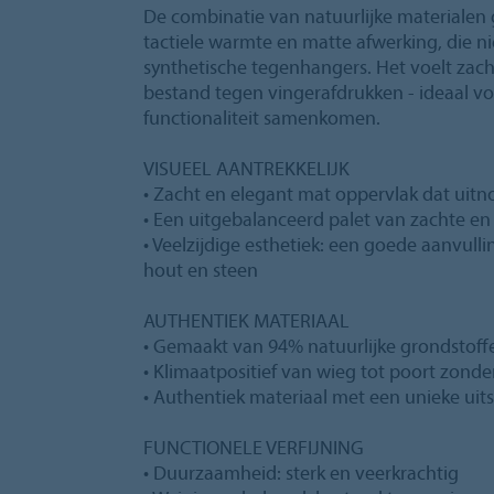
De combinatie van natuurlijke materialen 
tactiele warmte en matte afwerking, die n
synthetische tegenhangers. Het voelt zacht
bestand tegen vingerafdrukken - ideaal vo
functionaliteit samenkomen.
VISUEEL AANTREKKELIJK
• Zacht en elegant mat oppervlak dat uitn
• Een uitgebalanceerd palet van zachte en 
• Veelzijdige esthetiek: een goede aanvull
hout en steen
AUTHENTIEK MATERIAAL
• Gemaakt van 94% natuurlijke grondstoff
• Klimaatpositief van wieg tot poort zond
• Authentiek materiaal met een unieke uits
FUNCTIONELE VERFIJNING
• Duurzaamheid: sterk en veerkrachtig