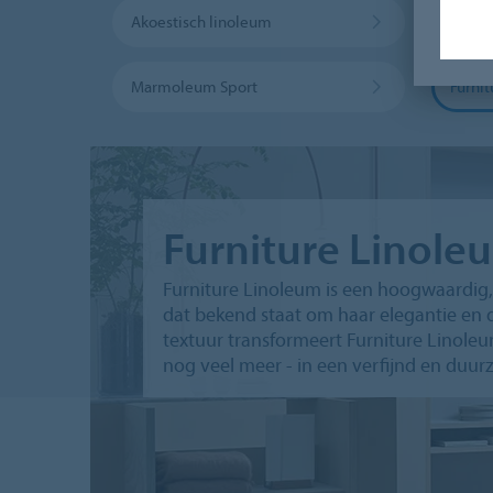
Akoestisch linoleum
Gelei
Marmoleum Sport
Furni
Furniture Linole
Furniture Linoleum is een hoogwaardig, 
dat bekend staat om haar elegantie en
textuur transformeert Furniture Linoleu
nog veel meer - in een verfijnd en duu