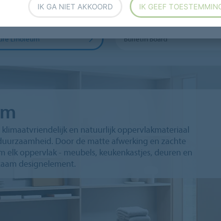
IK GA NIET AKKOORD
IK GEEF TOESTEMMIN
dend linoleum
Marmoleum FR
ture Linoleum
Bulletin Board
um
klimaatvriendelijk en natuurlijk oppervlakmateriaal
 duurzaamheid. Door de matte afwerking en zachte
m elk oppervlak - meubels, keukenkastjes, deuren en
rzaam designelement.