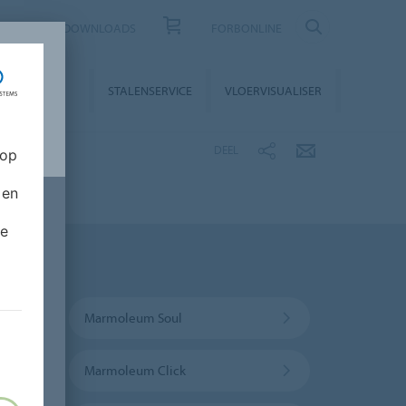
CONTACT
DOWNLOADS
FORBONLINE
STALLATIE &
STALENSERVICE
VLOERVISUALISER
NDERHOUD
DEEL
 op
 en
de
Marmoleum Soul
Marmoleum Click