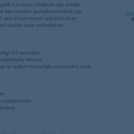
geeft Furniture Linoleum zijn unieke
iet kan worden gerepliceerd door zijn
 aan, is van nature antistatisch en
or ruimtes waar esthetiek en
odigt tot aanraken
eigentijdse kleuren
ing op andere natuurlijke materialen zoals
en
er compensatie
traling