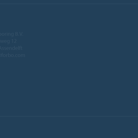
ooring B.V.
eweg 12
Assendelft
@forbo.com