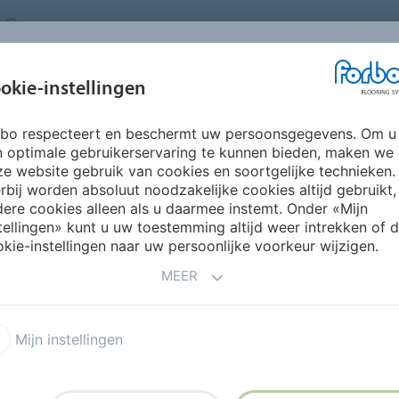
NETHERLANDS
FAQ
OVER ONS
WERKEN BIJ FORBO
INSPIRATIE &
IN
okie-instellingen
SEGMENTEN
DUURZAAMHEID
REFERENTIES
O
rbo respecteert en beschermt uw persoonsgegevens. Om u
n optimale gebruikerservaring te kunnen bieden, maken we
e website gebruik van cookies en soortgelijke technieken.
rbij worden absoluut noodzakelijke cookies altijd gebruikt,
ere cookies alleen als u daarmee instemt. Onder «Mijn
tellingen» kunt u uw toestemming altijd weer intrekken of 
kie-instellingen naar uw persoonlijke voorkeur wijzigen.
MEER
oleum Marbled
Marmoleum Linear
Mijn instellingen
erpen met Marmoleum
Marmoleum Modular