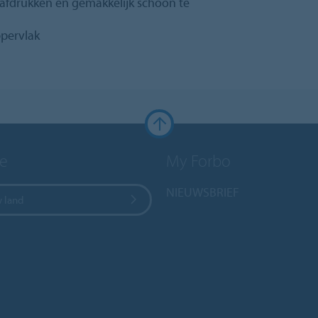
afdrukken en gemakkelijk schoon te
ppervlak
e
My Forbo
NIEUWSBRIEF
w land