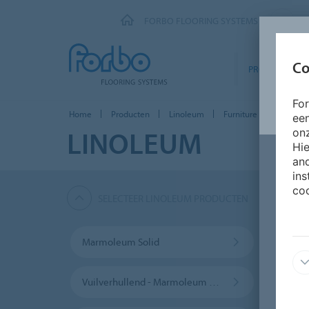
FORBO FLOORING SYSTEMS
Co
PRODUCTEN
Fo
Home
Producten
Linoleum
Furniture Linoleum
ee
LINOLEUM
onz
Hie
and
ins
coo
SELECTEER LINOLEUM PRODUCTEN
Marmoleum Solid
Marm
Vuilverhullend - Marmoleum Camouflage
Ontw