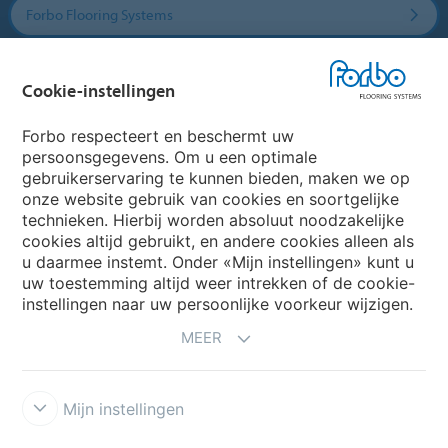
Forbo Flooring Systems
Forbo Movement Systems
Cookie-instellingen
Forbo respecteert en beschermt uw
persoonsgegevens. Om u een optimale
Website
gebruikerservaring te kunnen bieden, maken we op
onze website gebruik van cookies en soortgelijke
Kies uw land
technieken. Hierbij worden absoluut noodzakelijke
cookies altijd gebruikt, en andere cookies alleen als
u daarmee instemt. Onder «Mijn instellingen» kunt u
My Forbo
uw toestemming altijd weer intrekken of de cookie-
instellingen naar uw persoonlijke voorkeur wijzigen.
NIEUWSBRIEF
MEER
Mijn instellingen