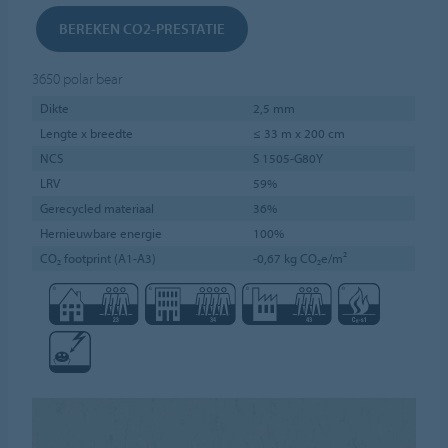
BEREKEN CO2-PRESTATIE
3650
polar bear
Dikte
2,5 mm
Lengte x breedte
≤ 33 m x 200 cm
NCS
S 1505-G80Y
LRV
59%
Gerecycled materiaal
36%
Hernieuwbare energie
100%
CO₂ footprint (A1-A3)
-0,67 kg CO₂e/m²