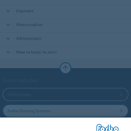
Inspiratie
Vloervisualiser
Adviesprijzen
Waar te koop/ te zien?
Forbo Websites
Forbo Groep
Forbo Flooring Systems
Forbo Movement Systems