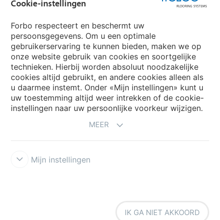
Cookie-instellingen
Forbo respecteert en beschermt uw
persoonsgegevens. Om u een optimale
Website
gebruikerservaring te kunnen bieden, maken we op
onze website gebruik van cookies en soortgelijke
Kies uw land
technieken. Hierbij worden absoluut noodzakelijke
cookies altijd gebruikt, en andere cookies alleen als
u daarmee instemt. Onder «Mijn instellingen» kunt u
My Forbo
uw toestemming altijd weer intrekken of de cookie-
instellingen naar uw persoonlijke voorkeur wijzigen.
NIEUWSBRIEF
MEER
Mijn instellingen
Voorwaarden
Privacyverklaring
Disclaimer
Cookies
Forbo
IK GA NIET AKKOORD