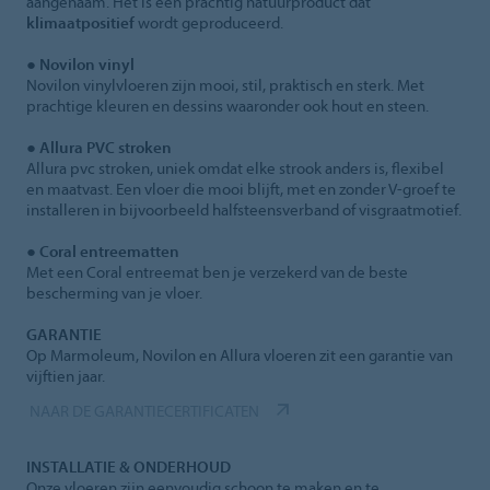
aangenaam. Het is een prachtig natuurproduct dat
klimaatpositief
wordt geproduceerd.
●
Novilon vinyl
Novilon vinylvloeren zijn mooi, stil, praktisch en sterk. Met
prachtige kleuren en dessins waaronder ook hout en steen.
●
Allura PVC stroken
Allura pvc stroken, uniek omdat elke strook anders is, flexibel
en maatvast. Een vloer die mooi blijft, met en zonder V-groef te
installeren in bijvoorbeeld halfsteensverband of visgraatmotief.
●
Coral entreematten
Met een Coral entreemat ben je verzekerd van de beste
bescherming van je vloer.
GARANTIE
Op Marmoleum, Novilon en Allura vloeren zit een garantie van
vijftien jaar.
NAAR DE GARANTIECERTIFICATEN
INSTALLATIE & ONDERHOUD
Onze vloeren zijn eenvoudig schoon te maken en te