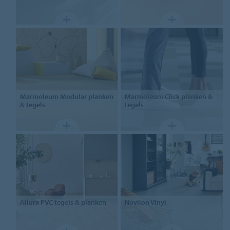
Marmoleum Modular
planken
Marmoleum Click
planken &
& tegels
tegels
Allura
PVC tegels & planken
Novilon
Vinyl