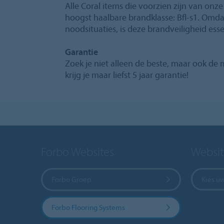
Alle Coral items die voorzien zijn van onze
hoogst haalbare brandklasse: Bfl-s1. Omdat
noodsituaties, is deze brandveiligheid esse
Garantie
Zoek je niet alleen de beste, maar ook d
krijg je maar liefst 5 jaar garantie!
Forbo Websites
Websit
Forbo Groep
Kies u
Forbo Flooring Systems