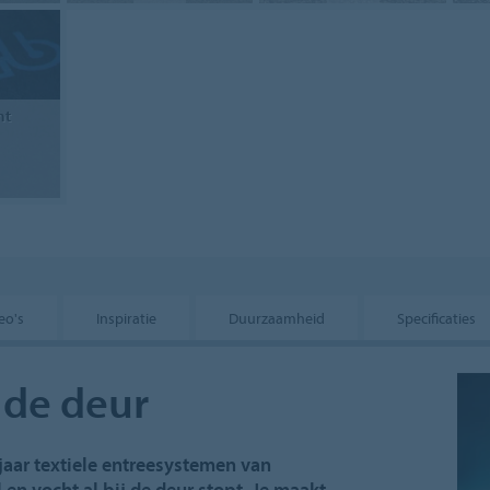
nt
eo's
Inspiratie
Duurzaamheid
Specificaties
j de deur
jaar textiele entreesystemen van
 en vocht al bij de deur stopt. Je maakt