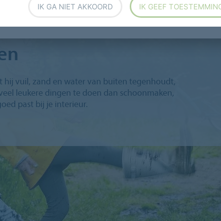
IK GA NIET AKKOORD
IK GEEF TOESTEMMIN
ten
 hij vuil, zand en water van buiten tegenhoudt,
ijn veel leukere dingen te doen dan schoonmaken,
oed past bij je interieur.