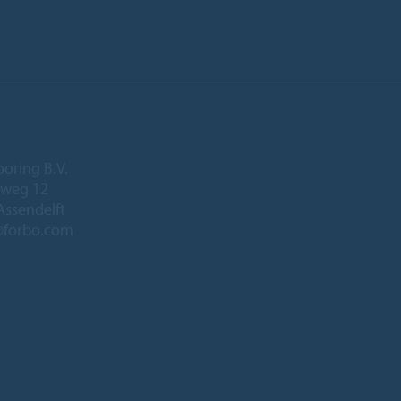
ooring B.V.
eweg 12
Assendelft
@forbo.com