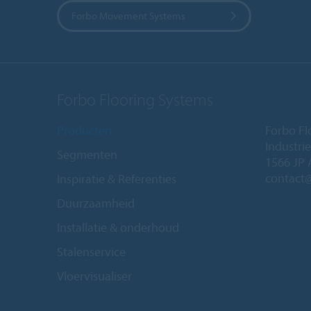
Forbo Movement Systems
Forbo Flooring Systems
Producten
Forbo Fl
Industri
Segmenten
1566 JP 
contact
Inspiratie & Referenties
Duurzaamheid
Installatie & onderhoud
Stalenservice
Vloervisualiser