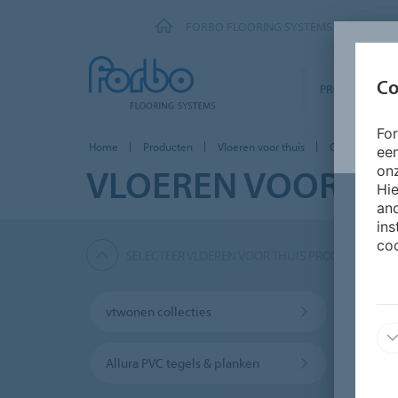
FORBO FLOORING SYSTEMS
Co
PRODUCTEN
Fo
Home
Producten
Vloeren voor thuis
Coral Entreem
ee
VLOEREN VOOR TH
onz
Hie
and
ins
coo
SELECTEER VLOEREN VOOR THUIS PRODUCTEN
vtwonen collecties
Marm
Allura PVC tegels & planken
Novilo