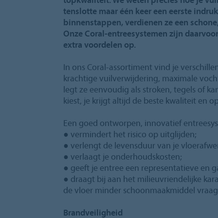
tenslotte maar één keer een eerste indr
binnenstappen, verdienen ze een schone, v
Onze Coral‑entreesystemen zijn daarvoor 
extra voordelen op.
In ons Coral-assortiment vind je verschille
krachtige vuilverwijdering, maximale voch
legt ze eenvoudig als stroken, tegels of ka
kiest, je krijgt altijd de beste kwaliteit en o
Een goed ontworpen, innovatief entreesy
● vermindert het risico op uitglijden;
● verlengt de levensduur van je vloerafwe
● verlaagt je onderhoudskosten;
● geeft je entree een representatieve en gas
● draagt bij aan het milieuvriendelijke ka
de vloer minder schoonmaakmiddel vraag
Brandveiligheid