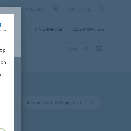
CONTACT
DOWNLOADS
FORBONLINE
STALLATIE &
STALENSERVICE
VLOERVISUALISER
NDERHOUD
DEEL
 op
 en
de
ar planken & tegels
Marmoleum Click tegels & stroken