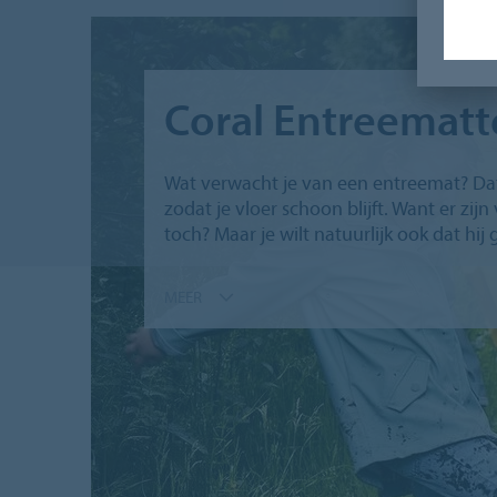
Coral Entreemat
Wat verwacht je van een entreemat? Dat
zodat je vloer schoon blijft. Want er z
toch? Maar je wilt natuurlijk ook dat hij g
MEER