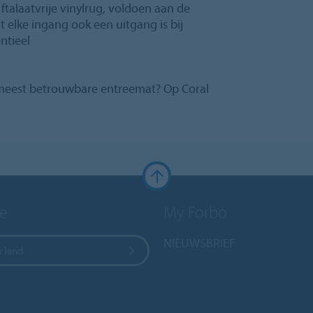
 ftalaatvrije vinylrug, voldoen aan de
 elke ingang ook een uitgang is bij
ntieel
e meest betrouwbare entreemat? Op Coral
e
My Forbo
NIEUWSBRIEF
w land