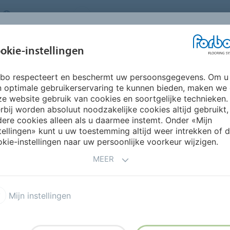
NETHERLANDS
FAQ
OVER ONS
WERKEN BIJ FORBO
INSPIRATIE &
IN
okie-instellingen
SEGMENTEN
DUURZAAMHEID
REFERENTIES
O
rbo respecteert en beschermt uw persoonsgegevens. Om u
atten
n optimale gebruikerservaring te kunnen bieden, maken we
UIS
e website gebruik van cookies en soortgelijke technieken.
rbij worden absoluut noodzakelijke cookies altijd gebruikt,
ere cookies alleen als u daarmee instemt. Onder «Mijn
tellingen» kunt u uw toestemming altijd weer intrekken of 
kie-instellingen naar uw persoonlijke voorkeur wijzigen.
MEER
oleum
Marmoleum Modul
Mijn instellingen
n vinyl
Coral Entreematten