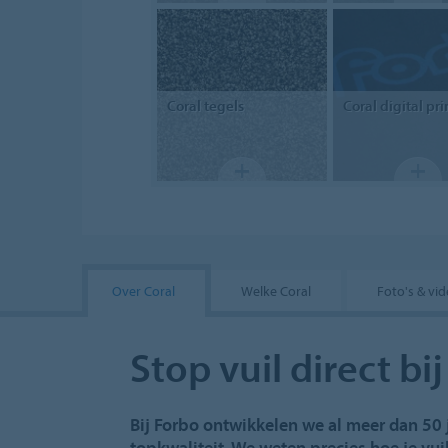
Coral
tegels
Coral
digital pri
Over Coral
Welke Coral
Foto's & vid
Stop vuil direct bi
Bij Forbo ontwikkelen we al meer dan 50 
topkwaliteit. We weten precies hoe je vuil