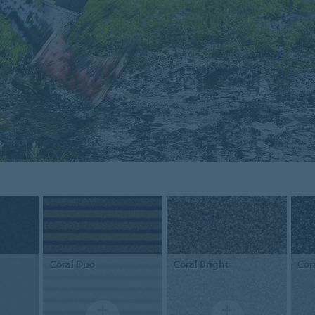
Coral
Duo
Coral
Bright
Cor