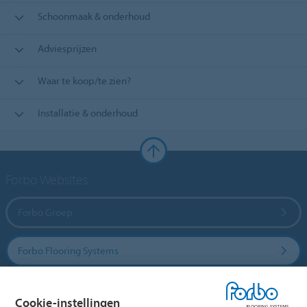
Schoonmaak & onderhoud
Adviesprijzen
Waar te koop/te zien?
Installatie & onderhoud
Forbo Websites
Forbo Groep
Forbo Flooring Systems
Forbo Movement Systems
Cookie-instellingen