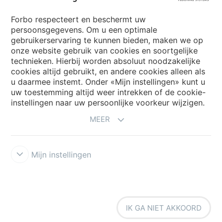
Forbo respecteert en beschermt uw
persoonsgegevens. Om u een optimale
Website
gebruikerservaring te kunnen bieden, maken we op
onze website gebruik van cookies en soortgelijke
Kies uw land
technieken. Hierbij worden absoluut noodzakelijke
cookies altijd gebruikt, en andere cookies alleen als
u daarmee instemt. Onder «Mijn instellingen» kunt u
My Forbo
uw toestemming altijd weer intrekken of de cookie-
instellingen naar uw persoonlijke voorkeur wijzigen.
NIEUWSBRIEF
MEER
Mijn instellingen
Voorwaarden
Privacyverklaring
Disclaimer
Cookies
Forbo
IK GA NIET AKKOORD
Integrity Line
Cookie-instellingen