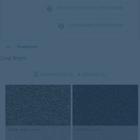
BEKIJK HET DIGITALE STALENBOEK
DOWNLOAD SFEERBEELDEN
Producten
Coral Bright
SHOW FILTERS
(0)
REMOVE ALL
2604
virgin sand
2606
fine peat