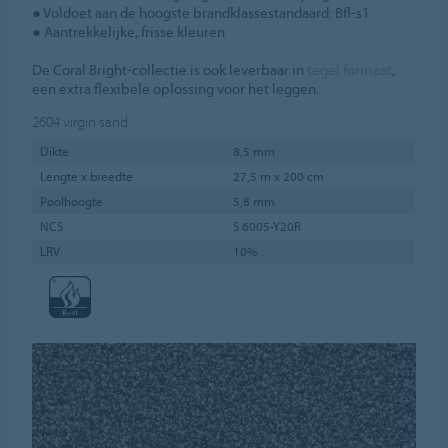
● Voldoet aan de hoogste brandklassestandaard: Bfl‑s1
● Aantrekkelijke, frisse kleuren
De Coral Bright-collectie is ook leverbaar in
tegel formaat
,
een extra flexibele oplossing voor het leggen.
2604
virgin sand
Dikte
8,5 mm
Lengte x breedte
27,5 m x 200 cm
Poolhoogte
5,8 mm
NCS
S 6005-Y20R
LRV
10%