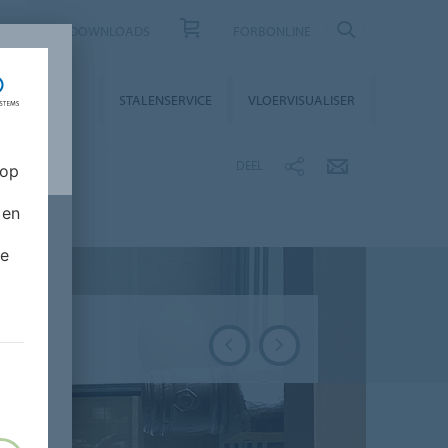
CONTACT
DOWNLOADS
FORBONLINE
STALLATIE &
STALENSERVICE
VLOERVISUALISER
NDERHOUD
DEEL
 op
 en
de