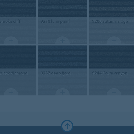
smoke cliff
9210
luna pearl
9206
autumn ridge
black diamond
9237
deep fjord
9244
Colca canyon