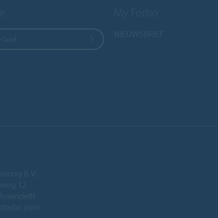
e
My Forbo
NIEUWSBRIEF
w land
ooring B.V.
eweg 12
Assendelft
@forbo.com