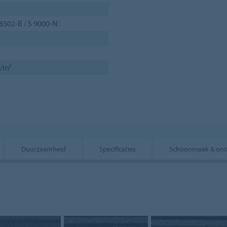
 8502-B / S 9000-N
e/m²
Duurzaamheid
Specificaties
Schoonmaak & on