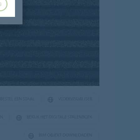
G
BESTEL EEN STAAL
VLOERVISUALISER
EN
BEKIJK HET DIGITALE STALENBOEK
BIM OBJEKT DOWNLOADEN