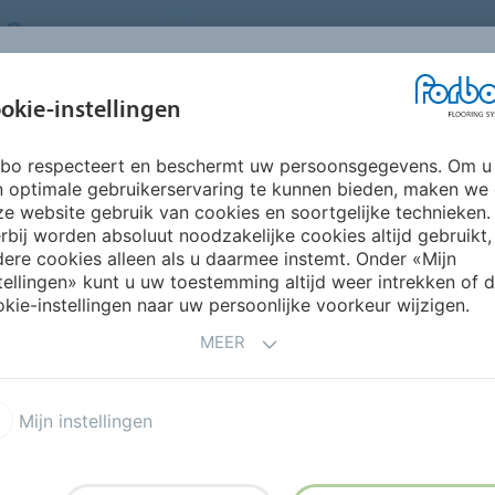
NETHERLANDS
FAQ
OVER ONS
WERKEN BIJ FORBO
INSPIRATIE &
IN
okie-instellingen
SEGMENTEN
DUURZAAMHEID
REFERENTIES
O
rbo respecteert en beschermt uw persoonsgegevens. Om u
atten
Coral Duo
n optimale gebruikerservaring te kunnen bieden, maken we
e website gebruik van cookies en soortgelijke technieken.
rbij worden absoluut noodzakelijke cookies altijd gebruikt,
ere cookies alleen als u daarmee instemt. Onder «Mijn
tellingen» kunt u uw toestemming altijd weer intrekken of 
kie-instellingen naar uw persoonlijke voorkeur wijzigen.
MEER
s
 slechts een paar stappen
Mijn instellingen
lretentie en uitzonderlijke
nt aan dat Coral Duo in de
 andere textiele