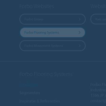
Forbo Websites
Websit
Forbo Groep
Kies u
Forbo Flooring Systems
Forbo Movement Systems
Forbo Flooring Systems
Producten
Forbo Fl
Industri
Segmenten
1566 JP 
contact
Inspiratie & Referenties