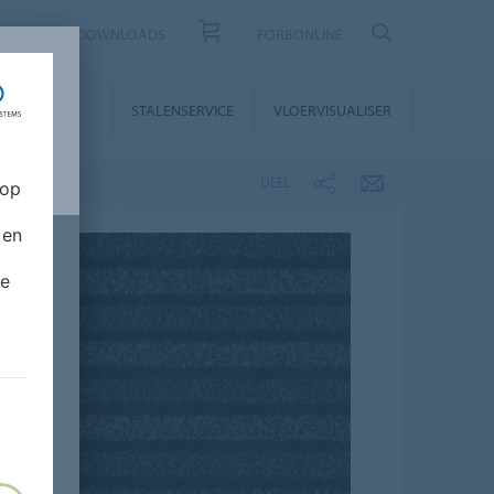
CONTACT
DOWNLOADS
FORBONLINE
STALLATIE &
STALENSERVICE
VLOERVISUALISER
NDERHOUD
DEEL
 op
 en
de