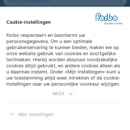
Forbo Flooring Systems
Forbo Movement Systems
Cookie-instellingen
Forbo respecteert en beschermt uw
persoonsgegevens. Om u een optimale
Website
gebruikerservaring te kunnen bieden, maken we op
onze website gebruik van cookies en soortgelijke
Kies uw land
technieken. Hierbij worden absoluut noodzakelijke
cookies altijd gebruikt, en andere cookies alleen als
u daarmee instemt. Onder «Mijn instellingen» kunt u
uw toestemming altijd weer intrekken of de cookie-
My Forbo
instellingen naar uw persoonlijke voorkeur wijzigen.
NIEUWSBRIEF
MEER
Mijn instellingen