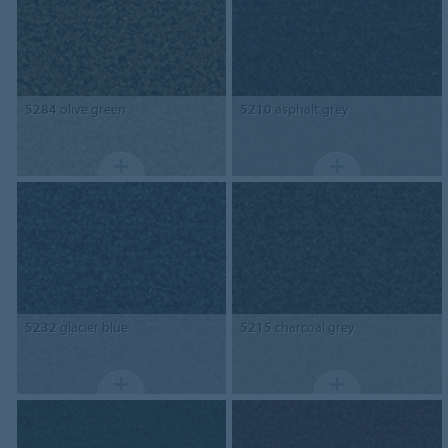
5284
olive green
5210
asphalt grey
5232
glacier blue
5215
charcoal grey