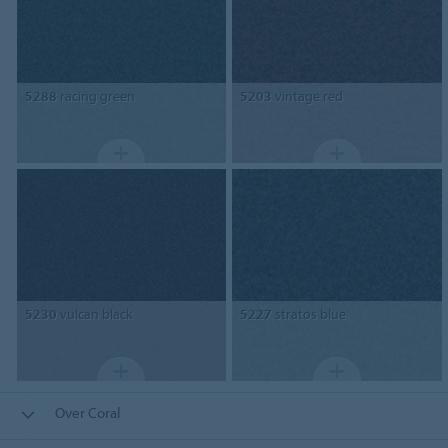
5288
racing green
5203
vintage red
5230
vulcan black
5227
stratos blue
Over Coral