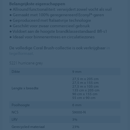
Belangrijkste eigenschappen
● Allround functionaliteit: verwijdert zowel vocht als vuil
● Gemaakt met 100% geregenereerd Econyl®‑garen
● Geproduceerd met ftalaatvrije technologie
● Geschikt voor zwaar commercieel gebruik
● Voldoet aan de hoogste brandklassestandaard: Bfl-s1
● Ideaal voor binnenentrees en circulatiezones
De volledige Coral Brush‑collectie is ook verkrijgbaar
in
tegelformaat
.
5221
hurricane grey
Dikte
9 mm
27,5 m x 205 cm
27,5 m x 155 cm
27,5 m x 105 cm
Lengte x breedte
135 cm x 205 cm
90 cm x 155 cm
55 cm x 90 cm
Poolhoogte
6 mm
NCS
S9000-N
LRV
3%
Gerecycled materiaal
23%