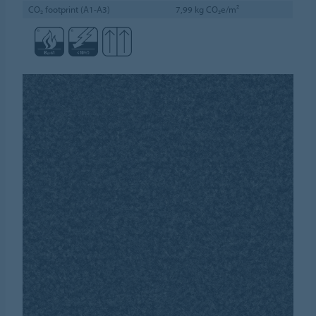
CO₂ footprint (A1-A3)
7,99 kg CO₂e/m²