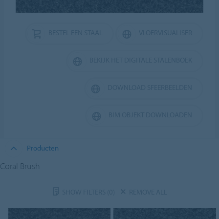
BESTEL EEN STAAL
VLOERVISUALISER
BEKIJK HET DIGITALE STALENBOEK
DOWNLOAD SFEERBEELDEN
BIM OBJEKT DOWNLOADEN
Producten
Coral Brush
SHOW FILTERS
(0)
REMOVE ALL