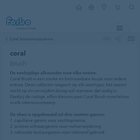
MENU
DEEL
Coral Schoonloopsysteem
coral
brush
De veelzijdige allrounder voor elke entree.
Coral Brush is een sterke en betrouwbare keuze voor iedere
entree. Deze collectie reageert op elk weertype: het neemt
vocht op én verwijdert droog vuil wanneer dat nodig is.
Dankzij de rustige, effen kleuren past Coral Brush moeiteloos
in elk interieurontwerp.
De vloer is opgebouwd uit drie soorten garens:
1. capillaire garens voor vochtopname,
2. actieve schraapgarens voor vuilverwijdering
3. robuuste textuurgarens voor intensief gebruik