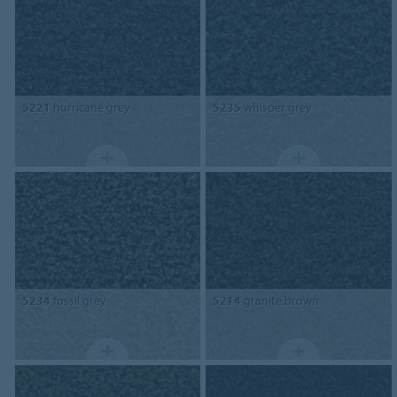
5221
hurricane grey
5235
whisper grey
5234
fossil grey
5214
granite brown