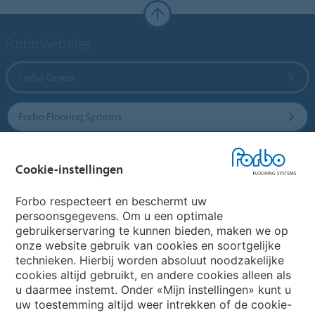
Forbo Websites
Forbo Groep
Forbo Flooring Systems
Forbo Movement Systems
Cookie-instellingen
Forbo respecteert en beschermt uw
persoonsgegevens. Om u een optimale
Website
gebruikerservaring te kunnen bieden, maken we op
onze website gebruik van cookies en soortgelijke
Kies uw land
technieken. Hierbij worden absoluut noodzakelijke
cookies altijd gebruikt, en andere cookies alleen als
u daarmee instemt. Onder «Mijn instellingen» kunt u
uw toestemming altijd weer intrekken of de cookie-
My Forbo