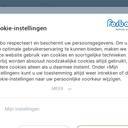
NETHERLANDS
FAQ
OVER ONS
WERKEN BIJ FORBO
INSPIRATIE &
IN
okie-instellingen
SEGMENTEN
DUURZAAMHEID
REFERENTIES
O
rbo respecteert en beschermt uw persoonsgegevens. Om u
n optimale gebruikerservaring te kunnen bieden, maken we
TOEPASSINGEN
e website gebruik van cookies en soortgelijke technieken.
rbij worden absoluut noodzakelijke cookies altijd gebruikt,
ere cookies alleen als u daarmee instemt. Onder «Mijn
tellingen» kunt u uw toestemming altijd weer intrekken of 
kie-instellingen naar uw persoonlijke voorkeur wijzigen.
RODUCTEN
MEER
in Board
Onyx+ wandbekleding
Mijn instellingen