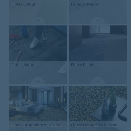
Flotex
Colour
Flotex
Advance
Flotex
Naturals
Flotex
Planks
Flotex
Hospitality & Leisure
Flotex
Designers Collectie