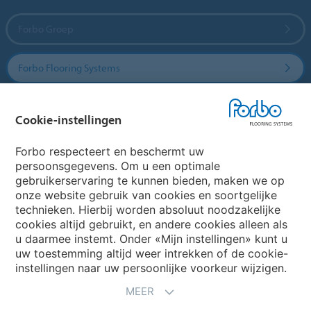
Forbo Groep
Forbo Flooring Systems
Forbo Movement Systems
Cookie-instellingen
Forbo respecteert en beschermt uw
persoonsgegevens. Om u een optimale
Website
gebruikerservaring te kunnen bieden, maken we op
onze website gebruik van cookies en soortgelijke
Kies uw land
technieken. Hierbij worden absoluut noodzakelijke
cookies altijd gebruikt, en andere cookies alleen als
u daarmee instemt. Onder «Mijn instellingen» kunt u
uw toestemming altijd weer intrekken of de cookie-
My Forbo
instellingen naar uw persoonlijke voorkeur wijzigen.
NIEUWSBRIEF
MEER