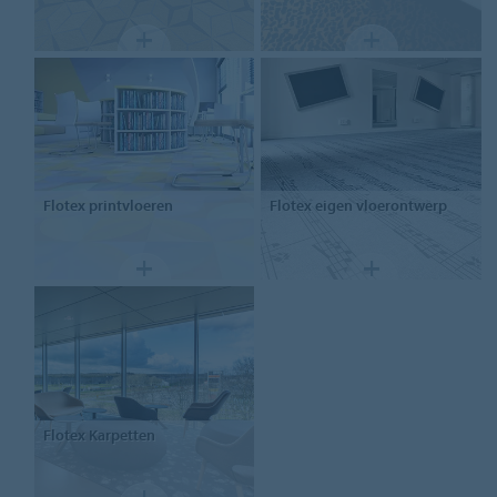
Flotex
printvloeren
Flotex
eigen vloerontwerp
Flotex
Karpetten