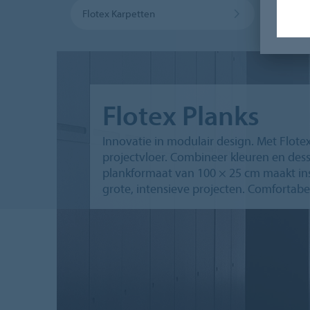
Flotex Karpetten
Flotex Planks
Innovatie in modulair design. Met Flotex 
projectvloer. Combineer kleuren en des
plankformaat van 100 × 25 cm maakt ins
grote, intensieve projecten. Comfortabel