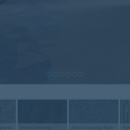
 planks
Flotex
Converge
Flotex
Converge Plain
Flo