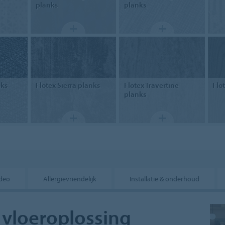
planks
planks
nks
Flotex
Sierra planks
Flotex
Travertine
Flo
planks
deo
Allergievriendelijk
Installatie & onderhoud
 vloeroplossing