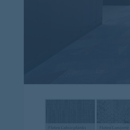
Flotex
Calico planks
Flotex
Concrete