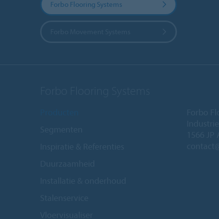
Forbo Flooring Systems
Forbo Movement Systems
Forbo Flooring Systems
Producten
Forbo Fl
Industri
Segmenten
1566 JP 
contact
Inspiratie & Referenties
Duurzaamheid
Installatie & onderhoud
Stalenservice
Vloervisualiser