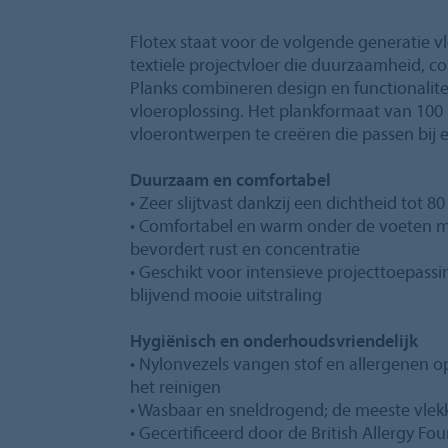
Flotex staat voor de volgende generatie 
textiele projectvloer die duurzaamheid, c
Planks combineren design en functionalitei
vloeroplossing. Het plankformaat van 100
vloerontwerpen te creëren die passen bij e
Duurzaam en comfortabel
• Zeer slijtvast dankzij een dichtheid tot 8
• Comfortabel en warm onder de voeten me
bevordert rust en concentratie
• Geschikt voor intensieve projecttoepass
blijvend mooie uitstraling
Hygiënisch en onderhoudsvriendelijk
• Nylonvezels vangen stof en allergenen o
het reinigen
• Wasbaar en sneldrogend; de meeste vlekk
• Gecertificeerd door de British Allergy 