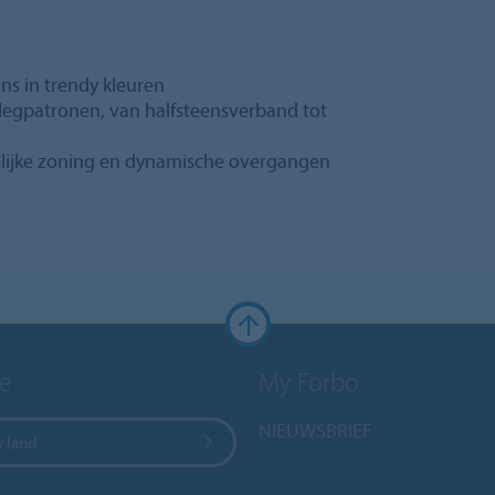
igns in trendy kleuren
 legpatronen, van halfsteensverband tot
elijke zoning en dynamische overgangen
e
My Forbo
NIEUWSBRIEF
w land