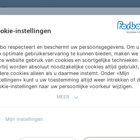
NETHERLANDS
FAQ
OVER ONS
WERKEN BIJ FORBO
INSPIRATIE &
IN
okie-instellingen
SEGMENTEN
DUURZAAMHEID
REFERENTIES
O
rbo respecteert en beschermt uw persoonsgegevens. Om u
otex Planks
n optimale gebruikerservaring te kunnen bieden, maken we
VLOERBEDEKKING
e website gebruik van cookies en soortgelijke technieken.
rbij worden absoluut noodzakelijke cookies altijd gebruikt,
ere cookies alleen als u daarmee instemt. Onder «Mijn
tellingen» kunt u uw toestemming altijd weer intrekken of 
kie-instellingen naar uw persoonlijke voorkeur wijzigen.
PRODUCTEN
MEER
x Advance
Flotex Naturals
Mijn instellingen
 Designers Collectie
Flotex Printvloeren