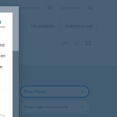
CONTACT
DOWNLOADS
FORBONLINE
STALLATIE &
STALENSERVICE
VLOERVISUALISER
NDERHOUD
DEEL
 op
 en
de
Flotex Planks
Flotex eigen vloerontwerp