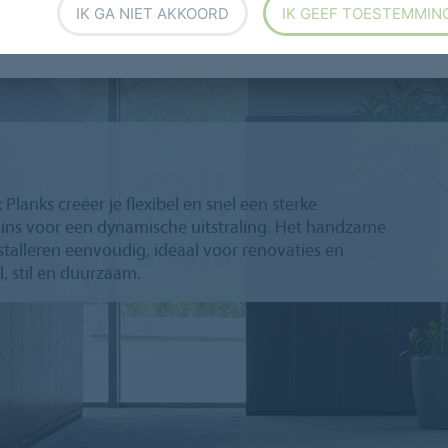
IK GA NIET AKKOORD
IK GEEF TOESTEMMIN
Planks creëer je flexibel en snel een sterke
sins voor een dynamische uitstraling. Het handzame
talleren eenvoudig, ideaal voor renovaties en
, stil en duurzaam.