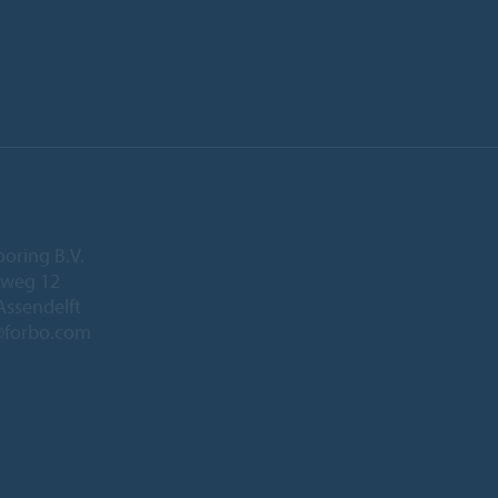
ooring B.V.
eweg 12
Assendelft
@forbo.com