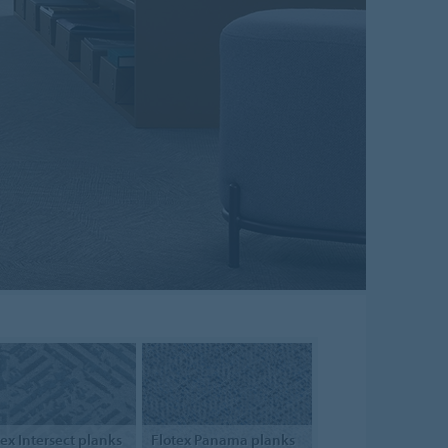
tex
Intersect planks
Flotex
Panama planks