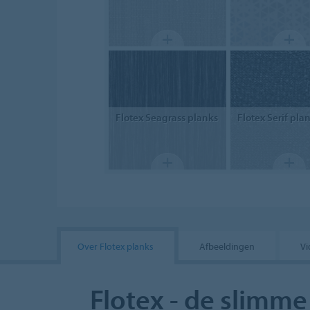
Flotex
Seagrass planks
Flotex
Serif pla
Over Flotex planks
Afbeeldingen
Vi
Flotex - de slimme