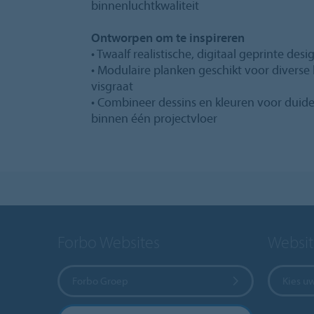
binnenluchtkwaliteit
Ontworpen om te inspireren
• Twaalf realistische, digitaal geprinte des
• Modulaire planken geschikt voor diverse
visgraat
• Combineer dessins en kleuren voor duid
binnen één projectvloer
Forbo Websites
Websit
Forbo Groep
Kies u