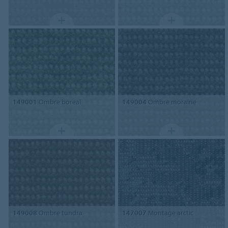
149001
Ombre boreal
149004
Ombre moraine
149008
Ombre tundra
147007
Montage arctic