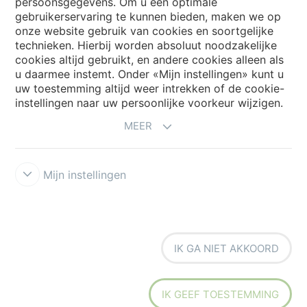
persoonsgegevens. Om u een optimale
Website
gebruikerservaring te kunnen bieden, maken we op
onze website gebruik van cookies en soortgelijke
Kies uw land
technieken. Hierbij worden absoluut noodzakelijke
cookies altijd gebruikt, en andere cookies alleen als
u daarmee instemt. Onder «Mijn instellingen» kunt u
uw toestemming altijd weer intrekken of de cookie-
My Forbo
instellingen naar uw persoonlijke voorkeur wijzigen.
NIEUWSBRIEF
MEER
Mijn instellingen
Voorwaarden
Privacyverklaring
Disclaimer
Cookies
Forbo
IK GA NIET AKKOORD
Integrity Line
Cookie-instellingen
IK GEEF TOESTEMMING
creating better environments