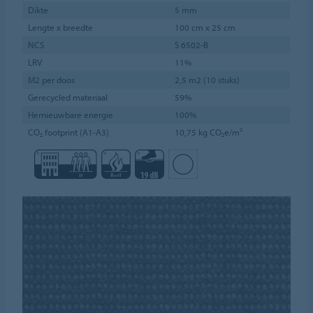
Dikte
5 mm
Lengte x breedte
100 cm x 25 cm
NCS
S 6502-B
LRV
11%
M2 per doos
2,5 m2 (10 stuks)
Gerecycled materiaal
59%
Hernieuwbare energie
100%
CO₂ footprint (A1-A3)
10,75 kg CO₂e/m²