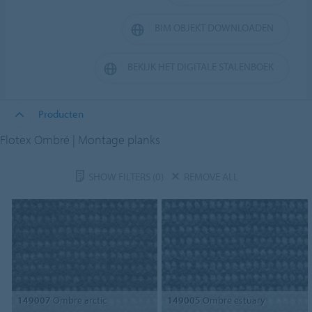
BIM OBJEKT DOWNLOADEN
BEKIJK HET DIGITALE STALENBOEK
Producten
Flotex Ombré | Montage planks
SHOW FILTERS
(0)
REMOVE ALL
149007
Ombre arctic
149005
Ombre estuary