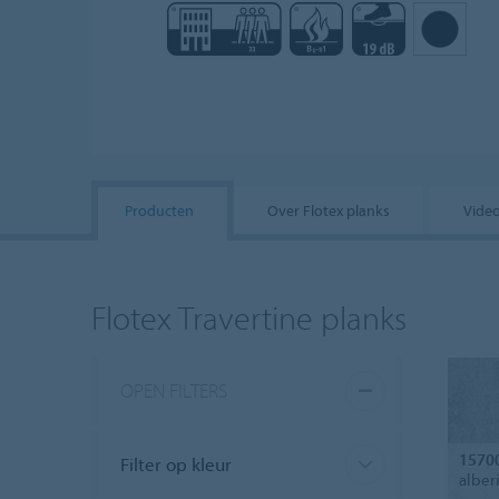
Producten
Over Flotex planks
Vide
Flotex Travertine planks
OPEN FILTERS
1570
Filter op kleur
alber