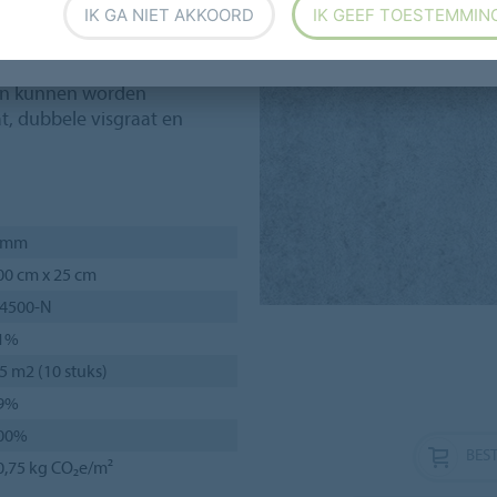
IK GA NIET AKKOORD
IK GEEF TOESTEMMIN
g combineert de
veerkrachtige vloer met de
ken kunnen worden
at, dubbele visgraat en
 mm
00 cm x 25 cm
 4500-N
1%
,5 m2 (10 stuks)
9%
00%
BEST
0,75 kg CO₂e/m²