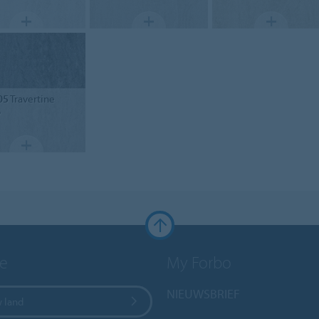
05
Travertine
o
e
My Forbo
NIEUWSBRIEF
w land