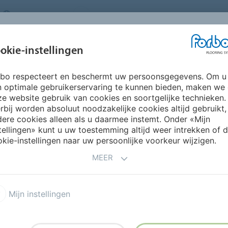
NETHERLANDS
FAQ
OVER ONS
WERKEN BIJ FORBO
INSPIRATIE &
IN
okie-instellingen
SEGMENTEN
DUURZAAMHEID
REFERENTIES
O
rbo respecteert en beschermt uw persoonsgegevens. Om u
lotex Planks
Flotex Travertine planks
n optimale gebruikerservaring te kunnen bieden, maken we
e website gebruik van cookies en soortgelijke technieken.
rbij worden absoluut noodzakelijke cookies altijd gebruikt,
ere cookies alleen als u daarmee instemt. Onder «Mijn
tellingen» kunt u uw toestemming altijd weer intrekken of 
kie-instellingen naar uw persoonlijke voorkeur wijzigen.
MEER
oon met tijdloze elegantie,
texturen en subtiele aders
Mijn instellingen
details de natuurlijke
let met subtiele
aar eigentijdse uitstraling.