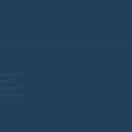
ooring B.V.
eweg 12
Assendelft
@forbo.com