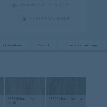
ER
BEKIJK HET DIGITALE STALENBOEK
BIM OBJEKT DOWNLOADEN
ure | stalenboek
Contact
Travertine afbeeldingen
157006
Travertine
157001
Travertine rosé
blush