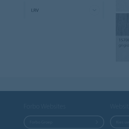
LRV
1570
grigi
Forbo Websites
Websit
Forbo Groep
Kies u