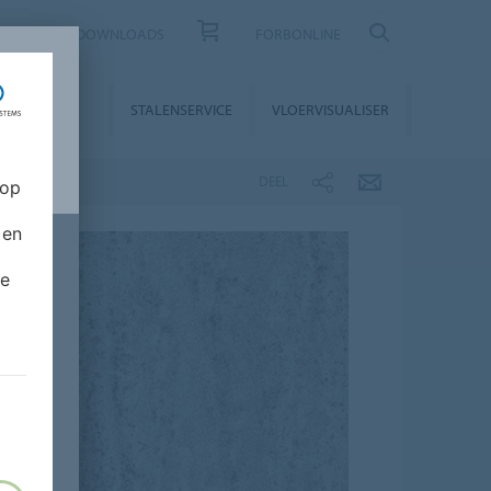
CONTACT
DOWNLOADS
FORBONLINE
STALLATIE &
STALENSERVICE
VLOERVISUALISER
NDERHOUD
DEEL
 op
 en
de