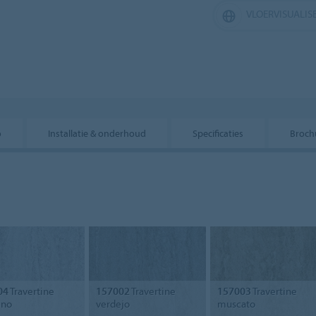
VLOERVISUALIS
o
Installatie & onderhoud
Specificaties
Broch
04
Travertine
157002
Travertine
157003
Travertine
ino
verdejo
muscato