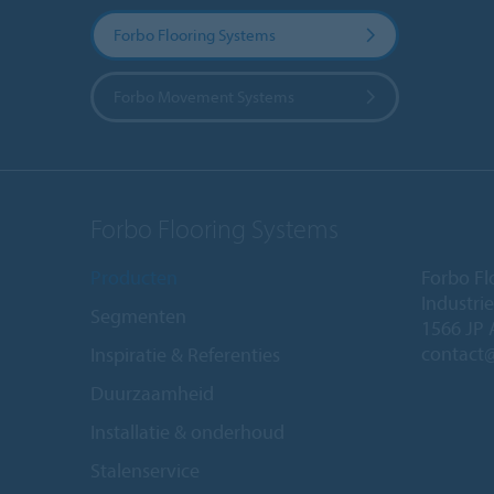
Forbo Flooring Systems
Forbo Movement Systems
Forbo Flooring Systems
Producten
Forbo Fl
Industri
Segmenten
1566 JP 
contact
Inspiratie & Referenties
Duurzaamheid
Installatie & onderhoud
Stalenservice