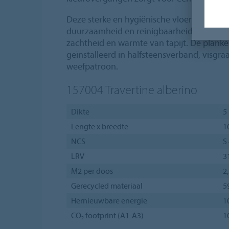
Deze sterke en hygiënische vloerbedekkin
duurzaamheid en reinigbaarheid van een 
zachtheid en warmte van tapijt. De plan
geïnstalleerd in halfsteensverband, visgra
weefpatroon.
157004
Travertine alberino
Dikte
5
Lengte x breedte
1
NCS
S
LRV
3
M2 per doos
2
Gerecycled materiaal
5
Hernieuwbare energie
1
CO₂ footprint (A1-A3)
1