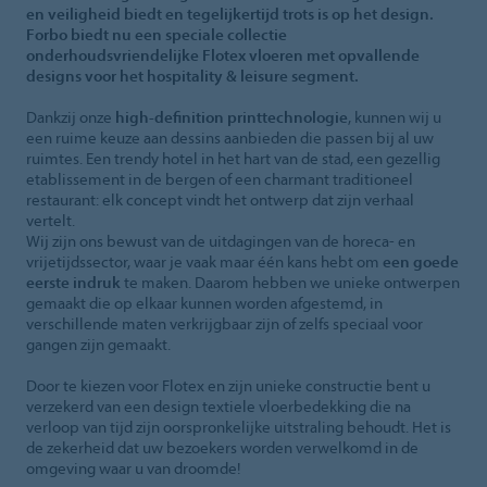
en veiligheid biedt en tegelijkertijd trots is op het design.
Forbo biedt nu een speciale collectie
onderhoudsvriendelijke Flotex vloeren met opvallende
designs voor het hospitality & leisure segment.
Dankzij onze
high-definition printtechnologie
, kunnen wij u
een ruime keuze aan dessins aanbieden die passen bij al uw
ruimtes. Een trendy hotel in het hart van de stad, een gezellig
etablissement in de bergen of een charmant traditioneel
restaurant: elk concept vindt het ontwerp dat zijn verhaal
vertelt.
Wij zijn ons bewust van de uitdagingen van de horeca- en
vrijetijdssector, waar je vaak maar één kans hebt om
een goede
eerste indruk
te maken. Daarom hebben we unieke ontwerpen
gemaakt die op elkaar kunnen worden afgestemd, in
verschillende maten verkrijgbaar zijn of zelfs speciaal voor
gangen zijn gemaakt.
Door te kiezen voor Flotex en zijn unieke constructie bent u
verzekerd van een design textiele vloerbedekking die na
verloop van tijd zijn oorspronkelijke uitstraling behoudt. Het is
de zekerheid dat uw bezoekers worden verwelkomd in de
omgeving waar u van droomde!