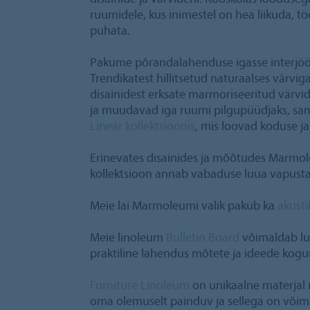
ruumidele, kus inimestel on hea liikuda, t
puhata.
Pakume põrandalahenduse igasse interjööri –
Trendikatest hillitsetud naturaalses värv
disainidest erksate marmoriseeritud värvi
ja muudavad iga ruumi pilgupüüdjaks, samu
Linear kollektsioonis
, mis loovad koduse j
Erinevates disainides ja mõõtudes Marmo
kollektsioon annab vabaduse luua vapusta
Meie lai Marmoleumi valik pakub ka
akustil
Meie linoleum
Bulletin Board
võimaldab luu
praktiline lahendus mõtete ja ideede kog
Furniture Linoleum
on unikaalne materjal 
oma olemuselt painduv ja sellega on võima