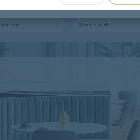
leum Sport
Bulletin Board
ilinoleum
Marmoleum FR