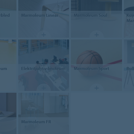
bled
Marmoleum Linear
Marmoleum
Soul
Kuj
Ma
leum
Elektritjuhtiv
linoleum
Marmoleum Sport
Bul
Marmoleum FR