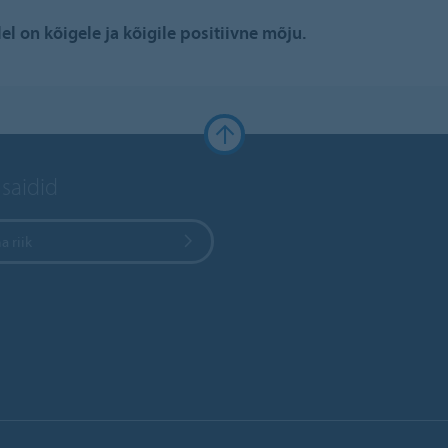
l on kõigele ja kõigile positiivne mõju.
 saidid
a riik