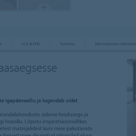
e
LCA & EPD
Tomivus
Marmoleumi valmista
aasaegsesse
 igapäevaellu ja tugevdab sidet
põrandalahenduste sideme loodusega ja
gi heaollu. Lõputu inspiratsiooniallikas
setest materjalidest kuni meie pakutavate
ga loovad meie disainitud põrandad aluse