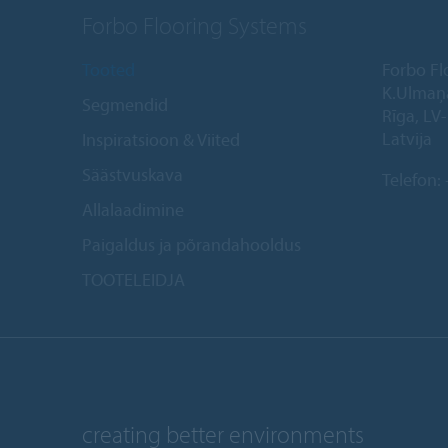
Forbo Flooring Systems
Tooted
Forbo Fl
K.Ulmaņ
Segmendid
Rīga, LV
Latvija
Inspiratsioon & Viited
Säästvuskava
Telefon:
Allalaadimine
Paigaldus ja põrandahooldus
TOOTELEIDJA
creating better environments