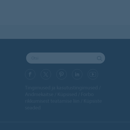
Tingimused ja kasutustingimused
Andmekaitse
Küpsised
Forbo
rikkumisest teatamise liin
Küpsiste
seaded