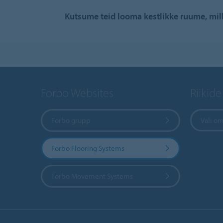
Kutsume teid looma kestlikke ruume, mille
Forbo Websites
Riikide
Forbo grupp
Vali om
Forbo Flooring Systems
Forbo Movement Systems