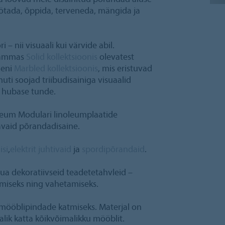
öötada, õppida, terveneda, mängida ja
 nii visuaali kui värvide abil.
igammas
Solid kollektsioonis
olevatest
deni
Marbled kollektsioonis
, mis eristuvad
ti soojad triibudisainiga visuaalid
a hubase tunde.
leum Modulari linoleumplaatide
vaid põrandadisaine.
isi
,
elektrit juhtivaid
ja
spordipõrandaid
.
a dekoratiivseid teadetetahvleid –
umiseks ning vahetamiseks.
mööblipindade katmiseks. Materjal on
lik katta kõikvõimalikku mööblit.