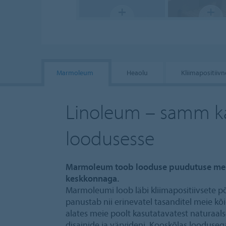
Marmoleum
Heaolu
Kliimapositiivn
Linoleum – samm k
loodusesse
Marmoleum toob looduse puudutuse meie
keskkonnaga.
Marmoleumi loob läbi kliimapositiivsete 
panustab nii erinevatel tasanditel meie kõi
alates meie poolt kasutatavatest naturaal
disainide ja värvideni. Kooskõlas looduse