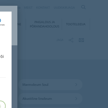
Säästvuskava
MEIST
KONTAKT
UUDISKIRJAGA
PAIGALDUS JA
LLALAADIMINE
TOOTELEIDJA
PÕRANDAHOOLDUS
JAGA
või
Marmoleum Soul
Akustiline linoleum
S