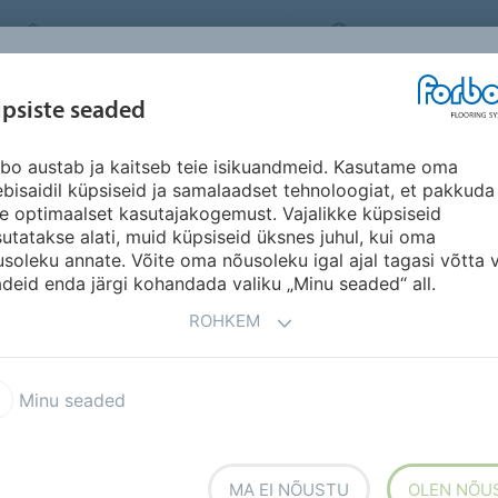
FORBO FLOORING SYSTEMS
ESTONIA
INSPIRATSIOON &
psiste seaded
ED
SEGMENDID
SÄÄSTVUSKAVA
A
VIITED
bo austab ja kaitseb teie isikuandmeid. Kasutame oma
bisaidil küpsiseid ja samalaadset tehnoloogiat, et pakkuda
le optimaalset kasutajakogemust. Vajalikke küpsiseid
utatakse alati, muid küpsiseid üksnes juhul, kui oma
soleku annate. Võite oma nõusoleku igal ajal tagasi võtta 
deid enda järgi kohandada valiku „Minu seaded“ all.
ROHKEM
oleum Marbled
Marmoleum Linear
Minu seaded
leum Modular plaadid
Marmoleum Click
MA EI NÕUSTU
OLEN NÕU