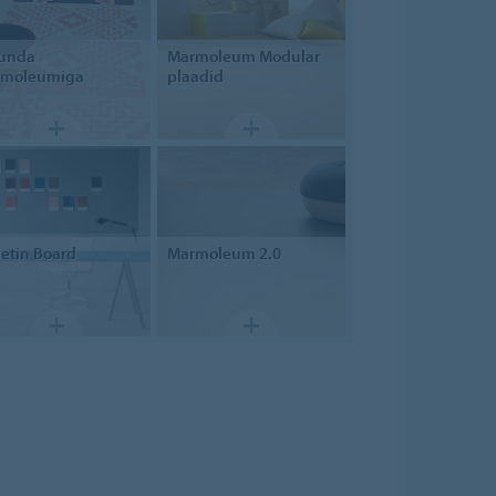
unda
Marmoleum
Modular
rmoleumiga
plaadid
letin Board
Marmoleum
2.0