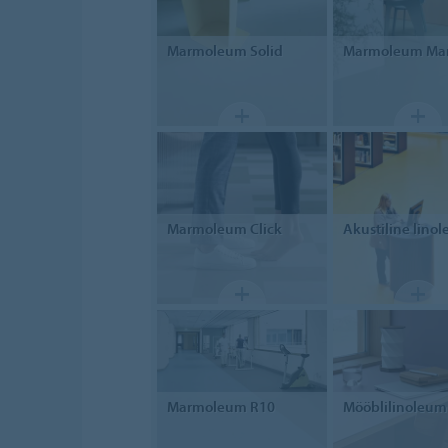
Marmoleum Solid
Marmoleum
Mar
Marmoleum
Click
Akustiline lino
Marmoleum
R10
Mööblilinoleum