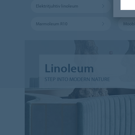
Elektritjuhtiv linoleum
Marmo
Marmoleum R10
Mööbl
Linoleum
STEP INTO MODERN NATURE