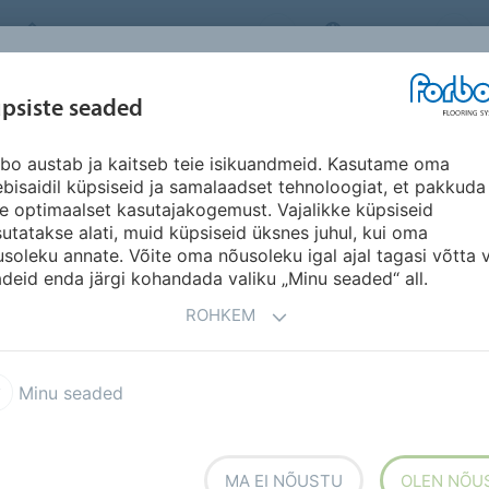
FORBO FLOORING SYSTEMS
ESTONIA
INSPIRATSIOON &
psiste seaded
ED
SEGMENDID
SÄÄSTVUSKAVA
A
VIITED
bo austab ja kaitseb teie isikuandmeid. Kasutame oma
bisaidil küpsiseid ja samalaadset tehnoloogiat, et pakkuda
le optimaalset kasutajakogemust. Vajalikke küpsiseid
utatakse alati, muid küpsiseid üksnes juhul, kui oma
soleku annate. Võite oma nõusoleku igal ajal tagasi võtta 
deid enda järgi kohandada valiku „Minu seaded“ all.
ROHKEM
oleum Marbled
Marmoleum Linear
Minu seaded
leum Modular plaadid
Marmoleum Click
MA EI NÕUSTU
OLEN NÕU