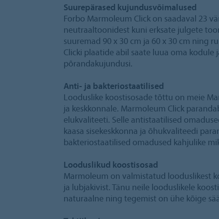
Suurepärased kujundusvõimalused
Forbo Marmoleum Click on saadaval 23 vär
neutraaltoonidest kuni erksate julgete too
suuremad 90 x 30 cm ja 60 x 30 cm ning 
Clicki plaatide abil saate luua oma kodule j
põrandakujundusi.
Anti- ja bakteriostaatilised
Looduslike koostisosade tõttu on meie Mar
ja keskkonnale. Marmoleum Click parandab 
elukvaliteeti. Selle antistaatilised omadus
kaasa sisekeskkonna ja õhukvaliteedi para
bakteriostaatilised omadused kahjulike m
Looduslikud koostisosad
Marmoleum on valmistatud looduslikest koo
ja lubjakivist. Tänu neile looduslikele koo
naturaalne ning tegemist on ühe kõige sä