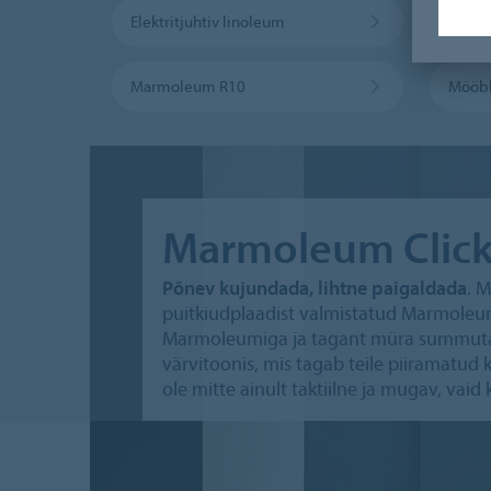
Elektritjuhtiv linoleum
Marmo
Marmoleum R10
Mööbl
Marmoleum Clic
Põnev kujundada, lihtne paigaldada
. 
puitkiudplaadist valmistatud Marmoleumi
Marmoleumiga ja tagant müra summutava
värvitoonis, mis tagab teile piiramatu
ole mitte ainult taktiilne ja mugav, vaid 