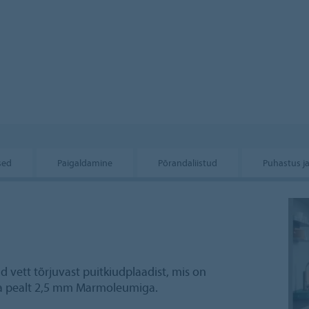
sed
Paigaldamine
Põrandaliistud
Puhastus j
 vett tõrjuvast puitkiudplaadist, mis on
a pealt 2,5 mm Marmoleumiga.