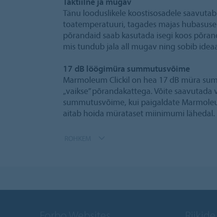
Taktiilne ja mugav
Tänu looduslikele koostisosadele saavutab
toatemperatuuri, tagades majas hubasuse 
põrandaid saab kasutada isegi koos põrand
mis tundub jala all mugav ning sobib ideaa
17 dB löögimüra summutusvõime
Marmoleum Clickil on hea 17 dB müra su
„vaikse” põrandakattega. Võite saavutada
summutusvõime, kui paigaldate Marmoleum 
aitab hoida mürataset miinimumi lähedal.
ROHKEM
Forbo Websites
Riikide