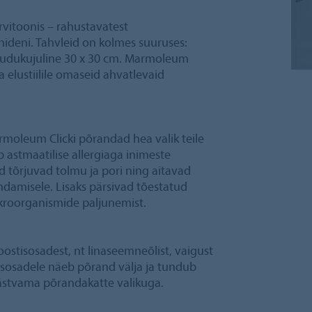
vitoonis – rahustavatest
nideni. Tahvleid on kolmes suuruses:
ruudukujuline 30 x 30 cm. Marmoleum
a elustiilile omaseid ahvatlevaid
moleum Clicki põrandad hea valik teile
astmaatilise allergiaga inimeste
ed tõrjuvad tolmu ja pori ning aitavad
ndamisele. Lisaks pärsivad tõestatud
ikroorganismide paljunemist.
stisosadest, nt linaseemneõlist, vaigust
stisosadele näeb põrand välja ja tundub
ästvama põrandakatte valikuga.