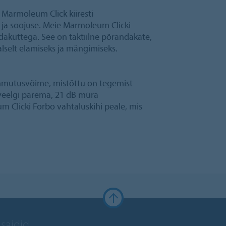
 Marmoleum Click kiiresti
ja soojuse. Meie Marmoleum Clicki
aküttega. See on taktiilne põrandakate,
lselt elamiseks ja mängimiseks.
mmutusvõime, mistõttu on tegemist
 veelgi parema, 21 dB müra
Clicki Forbo vahtaluskihi peale, mis
 saidid