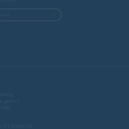
a riik
ooring
a gatve 5
-1004
+371 67066116