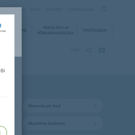
Säästvuskava
MEIST
KONTAKT
UUDISKIRJAGA
PAIGALDUS JA
LLALAADIMINE
TOOTELEIDJA
PÕRANDAHOOLDUS
JAGA
või
Marmoleum Soul
Akustiline linoleum
S