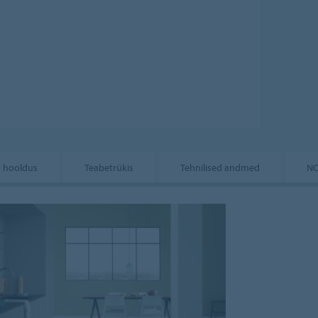
a hooldus
Teabetrükis
Tehnilised andmed
NC