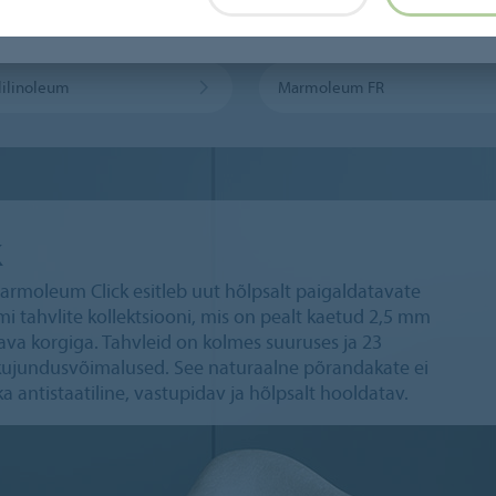
leum Sport
Bulletin Board
ilinoleum
Marmoleum FR
k
Marmoleum Click esitleb uut hõlpsalt paigaldatavate
 tahvlite kollektsiooni, mis on pealt kaetud 2,5 mm
 korgiga. Tahvleid on kolmes suuruses ja 23
d kujundusvõimalused. See naturaalne põrandakate ei
ka antistaatiline, vastupidav ja hõlpsalt hooldatav.