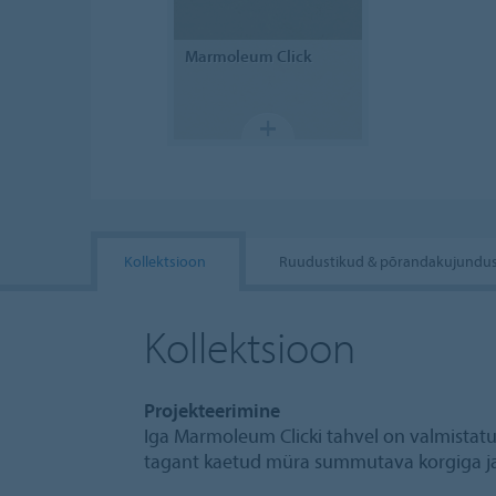
Marmoleum
Click
Kollektsioon
Ruudustikud & põrandakujundu
Kollektsioon
Projekteerimine
Iga Marmoleum Clicki tahvel on valmistatud
tagant kaetud müra summutava korgiga j