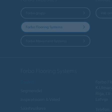
Forbo grupp
Vali om
Forbo Flooring Systems
Forbo Movement Systems
Forbo Flooring Systems
Tooted
Forbo Fl
K.Ulmaņ
Segmendid
Rīga, LV
Latvija
Inspiratsioon & Viited
Säästvuskava
Telefon: