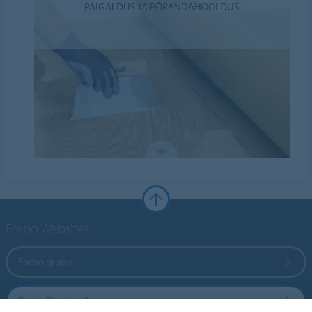
PAIGALDUS JA PÕRANDAHOOLDUS
Forbo Websites
Forbo grupp
Forbo Flooring Systems