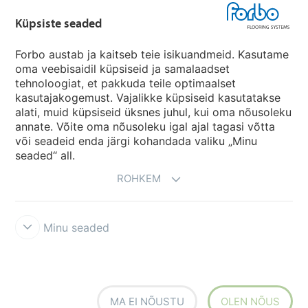
Küpsiste seaded
Forbo Movement Systems
Forbo austab ja kaitseb teie isikuandmeid. Kasutame
oma veebisaidil küpsiseid ja samalaadset
tehnoloogiat, et pakkuda teile optimaalset
Riikide saidid
kasutajakogemust. Vajalikke küpsiseid kasutatakse
alati, muid küpsiseid üksnes juhul, kui oma nõusoleku
Vali oma riik
annate. Võite oma nõusoleku igal ajal tagasi võtta
või seadeid enda järgi kohandada valiku „Minu
seaded“ all.
ROHKEM
Minu seaded
Tingimused ja kasutustingimused
Andmekaitse
Küpsised
Forbo
rikkumisest teatamise liin
Küpsiste seaded
MA EI NÕUSTU
OLEN NÕUS