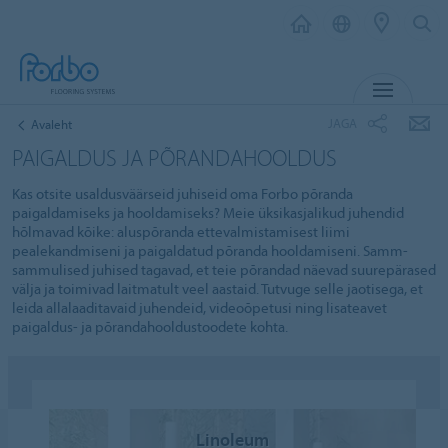
MENÜ
JAGA
Avaleht
PAIGALDUS JA PÕRANDAHOOLDUS
Kas otsite usaldusväärseid juhiseid oma Forbo põranda
paigaldamiseks ja hooldamiseks? Meie üksikasjalikud juhendid
hõlmavad kõike: aluspõranda ettevalmistamisest liimi
pealekandmiseni ja paigaldatud põranda hooldamiseni. Samm-
sammulised juhised tagavad, et teie põrandad näevad suurepärased
välja ja toimivad laitmatult veel aastaid. Tutvuge selle jaotisega, et
leida allalaaditavaid juhendeid, videoõpetusi ning lisateavet
paigaldus- ja põrandahooldustoodete kohta.
Linoleum