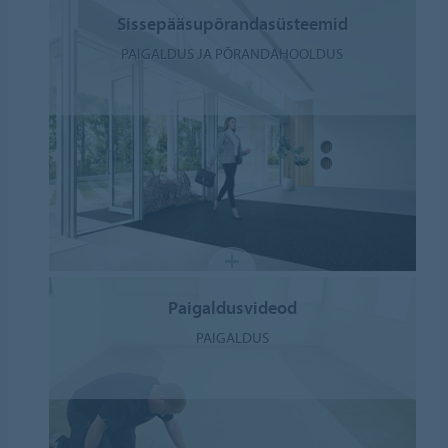
Sissepääsupõrandasüsteemid
PAIGALDUS JA PÕRANDAHOOLDUS
Paigaldusvideod
PAIGALDUS