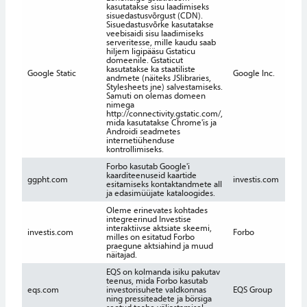
kasutatakse sisu laadimiseks
sisuedastusvõrgust (CDN).
Sisuedastusvõrke kasutatakse
veebisaidi sisu laadimiseks
serveritesse, mille kaudu saab
hiljem ligipääsu Gstaticu
domeenile. Gstaticut
kasutatakse ka staatiliste
Google Static
Google Inc.
Kasu
andmete (näiteks JSlibraries,
Stylesheets jne) salvestamiseks.
Samuti on olemas domeen
nimega
http://connectivity.gstatic.com/,
mida kasutatakse Chrome'is ja
Androidi seadmetes
internetiühenduse
kontrollimiseks.
Forbo kasutab Google'i
kaarditeenuseid kaartide
ggpht.com
investis.com
Kasu
esitamiseks kontaktandmete all
ja edasimüüjate kataloogides.
Oleme erinevates kohtades
integreerinud Investise
interaktiivse aktsiate skeemi,
investis.com
Forbo
Kasu
milles on esitatud Forbo
praegune aktsiahind ja muud
näitajad.
EQS on kolmanda isiku pakutav
teenus, mida Forbo kasutab
eqs.com
investorisuhete valdkonnas
EQS Group
-
ning pressiteadete ja börsiga