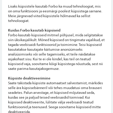
Lisaks küpsistele kasutab Forbo ka muud tehnoloogiat, mis
on oma funktsiooni ja eesmärgi poolest küpsistega sarnane.
Meie järgnevad viited küpsistele hõlmavad ka sellist
tehnoloogiat.
Kuidas Forbo kasutab küpsiseid
Forbo kasutab küpsiseid mitmel põhjusel, mida selgitatakse
siin üksikasjalikult. Mõned küpsised on tingimata vajalikud, et
tagada veebisaidi funktsioonid ja toimimine. Teisi küpsiseid
kasutatakse kasutajate käitumise anonüümseks
analüüsimiseks või selle tagamiseks, et teile näidatakse
asjakohast sisu. Kui te ei ole kindel, kas teil on teatud
küpsiseid vaja, soovitame kõigi küpsistega nõustuda, sest nii
saate parima kasutajakogemuse.
Küpsiste deaktiveerimine
Saate takistada küpsiste automaatset salvestamist, märkides
selle ära küpsisebänneril või tehes muudatusi oma brauseri
seadetes. Palun arvestage, et küpsised mõjutavad seda,
kuidas see ja paljud teised veebisaidid toimivad. Kui
küpsised deaktiveerite, lülitate välja veebisaidi teatud
funktsioonid ja teenused. Seega soovitame küpsiseid mitte
deaktiveerida.