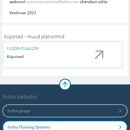
aadressil
communications@forbo.com
ühendust võtta.
Veebruar 2022
Küpsised - muud platvormid
FLOORVISUALIZER
Küpsised
Forbo Websites
Forbo grupp
Forbo Flooring Systems