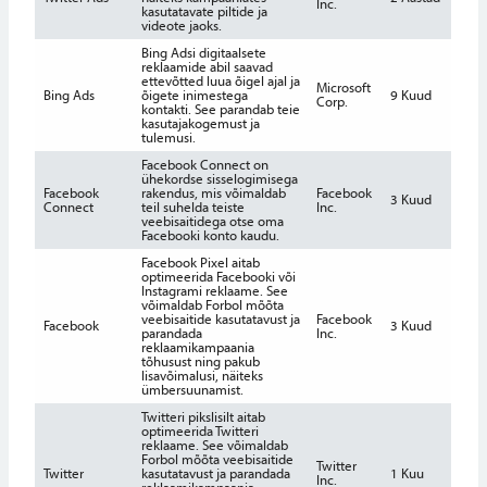
Inc.
kasutatavate piltide ja
videote jaoks.
Bing Adsi digitaalsete
reklaamide abil saavad
ettevõtted luua õigel ajal ja
Microsoft
Bing Ads
õigete inimestega
9 Kuud
Corp.
kontakti. See parandab teie
kasutajakogemust ja
tulemusi.
Facebook Connect on
ühekordse sisselogimisega
Facebook
rakendus, mis võimaldab
Facebook
3 Kuud
Connect
teil suhelda teiste
Inc.
veebisaitidega otse oma
Facebooki konto kaudu.
Facebook Pixel aitab
optimeerida Facebooki või
Instagrami reklaame. See
võimaldab Forbol mõõta
veebisaitide kasutatavust ja
Facebook
Facebook
3 Kuud
parandada
Inc.
reklaamikampaania
tõhusust ning pakub
lisavõimalusi, näiteks
ümbersuunamist.
Twitteri pikslisilt aitab
optimeerida Twitteri
reklaame. See võimaldab
Forbol mõõta veebisaitide
Twitter
Twitter
kasutatavust ja parandada
1 Kuu
Inc.