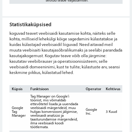
seotud teabe väljastamisel.
Statistikaküpsised
koguvad teavet veebisaidi kasutamise kohta, näiteks selle
kohta, milliseid lehekülgi kõige sagedamini külastatakse ja
kuidas külastajad veebisaidil liiguvad. Need aitavad meil
muuta veebisaiti kasutajasõbralikumaks ja seeläbi parandada
kasutajakogemust. Kogutav teave võib olla järgmine:
kasutatav veebibrauser ja operatsioonisüsteem; selle
veebisaidi domeeninimi, kust te tulite; külastuste arv, seansi
keskmine pikkus, külastatud lehed.
Küpsis
Funktsioon
Operator
Kehtivus
Tag Manager on Google'i
tööriist, mis võimaldab
ettevõtetel lisada ja uuendada
Google
veebisaidi märgendeid, muu
Google
Tag
hulgas konversiooni jälgimise,
3 Kuud
Inc.
Manager
veebisaidi analüüsi ja
taasturundamise märgendeid,
ilma veebisaidi koodi
töötlemata.