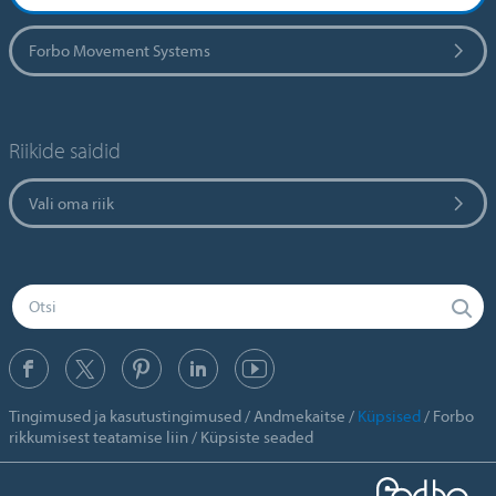
Forbo Movement Systems
Riikide saidid
Vali oma riik
Tingimused ja kasutustingimused
Andmekaitse
Küpsised
Forbo
rikkumisest teatamise liin
Küpsiste seaded