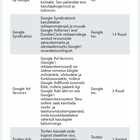
kontakti. See parandab teie
kasutajakogemust ja
tulemusi.
Google Syndicationit
kasutatakse
reklaammaterjali ja muude
Google AdSense'i and
Google
Google
DoubleClicki reklaamidega
13 Kuud
Syndication
Inc.
seotud ressursside
salvestamiseks ja
üleslaadimiseks Google'i
sisuedastusvõrgust.
Google Ad Services
(Google'i
reklaamiteenused) on
üldine nimetus kõigile
mõistetele, võrkudele ja
funktsioonidele, millest
Google AdWords koosneb.
Kõik, millele pääseb ligi
Google Ad
Google
Google Adsi abil on osa
3 Kuud
Services
Inc.
Google'i
reklaamiteenustest. Tänu
sellele saab käivitada
veebi- ja
taasturunduskampaaniaid,
mida kooskõlastatakse
vahetult kasutajate
käitumisega.
Twitter kasutab seda
küpsist staatilise sisu,
Twitter
Twitter Ads
näiteks kampaaniates
2 Aastad