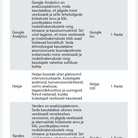
Google Analytics on
analüüsiplatvorm, mida
kasutatakse, et jälgida meie
veebisaidi ja selle lehekülgede
külastuste arvu ja liiki,
juurdepääsu meie
mobiilirakendustele ning
ekraane ja kasutusmustreid. Sel
Google
Google
viisil tagame, et meie veebisaidi
1 Aasta
Analytics
Inc.
ja mobiilirakenduste kõik osad
töötavad korralikult. Seda
tehnoloogiat kasutatakse
anonüümsete koondandmete
esitamiseks meie veebisaidi ja
mobiilirakenduste ning
kasutajate vahelise suhtluse
kohta.
Hotjar koostab ühel platvormil
intensiivsuskaarte, külastajate
andmeid, konversioonilehtreid,
Hotjar
Hotjar
vormi analüüse,
1 Aasta
Ltd.
tagasisideküsitlusi ja uuringuid.
Need näitavad, kuidas
külastajad veebisaiti kasutavad.
Yandex on analüüsiplatvorm.
Seda kasutatakse üksnes meie
veebisaidi venekeelses
versioonis, et jälgida veebisaidi
ja alamsaitide külastuste arvu ja
liiki, juurdepääsu meie
mobiilirakendustele ning
ekraane ja kasutusmustreid. Sel
Yandex
viisil tagame, et meie veebisaidi
Yandex
1 Aasta