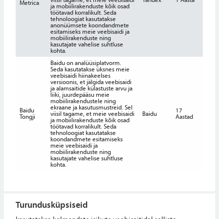
Metrica
ja mobiilirakenduste kõik osad
töötavad korralikult. Seda
tehnoloogiat kasutatakse
anonüümsete koondandmete
esitamiseks meie veebisaidi ja
mobiilirakenduste ning
kasutajate vahelise suhtluse
kohta.
Baidu on analüüsiplatvorm.
Seda kasutatakse üksnes meie
veebisaidi hiinakeelses
versioonis, et jälgida veebisaidi
ja alamsaitide külastuste arvu ja
liiki, juurdepääsu meie
mobiilirakendustele ning
ekraane ja kasutusmustreid. Sel
Baidu
17
viisil tagame, et meie veebisaidi
Baidu
Tongji
Aastad
ja mobiilirakenduste kõik osad
töötavad korralikult. Seda
tehnoloogiat kasutatakse
koondandmete esitamiseks
meie veebisaidi ja
mobiilirakenduste ning
kasutajate vahelise suhtluse
kohta.
Turundusküpsiseid