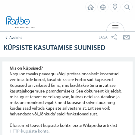
MENÜ
JAGA
Avaleht
KÜPSISTE KASUTAMISE SUUNISED
Mis on küpsised?
Nagu on tavaks peaaegu kõigi professionaalselt koostatud
veebisaitide korral, kasutab ka see Forbo sait küpsiseid.
Küpsised on väikesed failid, mis laaditakse Sinu arvutisse
kasutajakogemuse parandamiseks. See dokument kirjeldab,
missugust teavet need koguvad, kuidas neid kasutatakse ja
miks on mõnikord vajalik neid küpsiseid salvestada ning
kuidas saad vältida küpsiste salvestamist. Ent see võib
halvendada või „lõhkuda” saidi funktsionaalsust.
Üldisemat teavet küpsiste kohta leiate Wikipedia artiklist
HTTP-küpsiste kohta
.