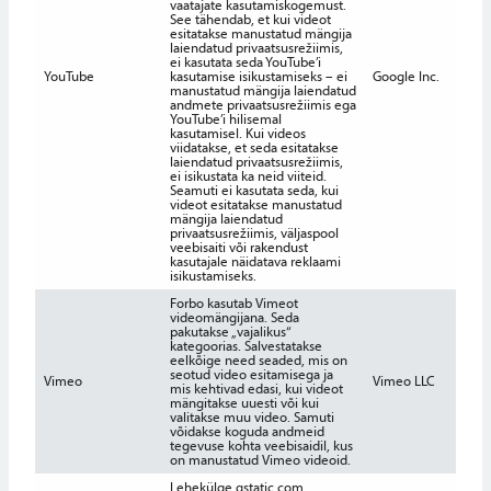
vaatajate kasutamiskogemust.
See tähendab, et kui videot
esitatakse manustatud mängija
laiendatud privaatsusrežiimis,
ei kasutata seda YouTube’i
YouTube
kasutamise isikustamiseks – ei
Google Inc.
17 A
manustatud mängija laiendatud
andmete privaatsusrežiimis ega
YouTube’i hilisemal
kasutamisel. Kui videos
viidatakse, et seda esitatakse
laiendatud privaatsusrežiimis,
ei isikustata ka neid viiteid.
Seamuti ei kasutata seda, kui
videot esitatakse manustatud
mängija laiendatud
privaatsusrežiimis, väljaspool
veebisaiti või rakendust
kasutajale näidatava reklaami
isikustamiseks.
Forbo kasutab Vimeot
videomängijana. Seda
pakutakse „vajalikus“
kategoorias. Salvestatakse
eelkõige need seaded, mis on
seotud video esitamisega ja
Vimeo
Vimeo LLC
2 Aa
mis kehtivad edasi, kui videot
mängitakse uuesti või kui
valitakse muu video. Samuti
võidakse koguda andmeid
tegevuse kohta veebisaidil, kus
on manustatud Vimeo videoid.
Lehekülge gstatic.com