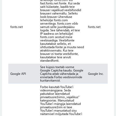
fast.fonts.net fonte. Kui seda
saiti külastate, laadib teie
brauser vajalikud veebifondid
brauseri vahemällu. Selleks
loob brauser ühenduse
lehekülje fonts.com
serveritega. fonts.com võib
fonts.net
samuti selle juurdepääsu
fonts.net
Kasu
logida. See tähendab, et teie
IP-aadress on leheküljel
fonts.com seotud meie
veebisaidiga. Veebifonte
kasutatakse selleks, et
ühtlustada fonte ja muuta need
atraktiivsemaks. Kui teie
brauser ei toeta veebifonte,
kasutatakse teie arvuti
standardfonti.
See küpsis toetab vorme
Google Captcha kaudu. Google
Google API
Captcha aitab vähendada ja
Google Inc.
17 A
ennetada Forbo veebivormide
kuritarvitamist.
Forbo kasutab YouTube'i
videomängijana. Seda
pakutakse laiendatud
privaatsusrežiimis „vajalikus“
kategoorias. Manustatud
YouTube’i mängija laiendatud
privaatsusrežiim ei lase
YouTube’i manustatud sisu
näitamisel mõjutada YouTube’i