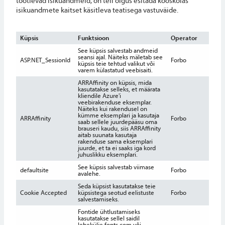
töötlevad isikuandmeid, on teil õigus esitada kooskõlas
isikuandmete kaitset käsitleva teatisega vastuväide.
Küpsis
Funktsioon
Operator
Keht
See küpsis salvestab andmeid
seansi ajal. Näiteks mäletab see
ASP.NET_SessionId
Forbo
Kasu
küpsis teie tehtud valikut või
varem külastatud veebisaiti.
ARRAffinity on küpsis, mida
kasutatakse selleks, et määrata
kliendile Azure'i
veebirakenduse eksemplar.
Näiteks kui rakendusel on
kümme eksemplari ja kasutaja
ARRAffinity
Forbo
Kasu
saab sellele juurdepääsu oma
brauseri kaudu, siis ARRAffinity
aitab suunata kasutaja
rakenduse sama eksemplari
juurde, et ta ei saaks iga kord
juhuslikku eksemplari.
See küpsis salvestab viimase
defaultsite
Forbo
4 Ku
avalehe.
Seda küpsist kasutatakse teie
Cookie Accepted
küpsistega seotud eelistuste
Forbo
11 K
salvestamiseks.
Fontide ühtlustamiseks
kasutatakse sellel saidil
lehekülje fonts.com või