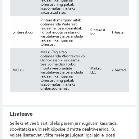
reklaamikampaania
tõhusust ning pakub
lisavõimalusi, näiteks
isikustatud sisu.
Pinteresti märgend aitab
optimeerida Pinteresti
reklaame. See võimaldab
Pinterest
pinterest.com
Forbol mõõta veebisaidi
1 Aasta
Inc.
kasutatavust ja parandada
reklaamikampaania
tõhusust.
Mail.ru Tag aitab
optimeerida VKontaktei või
Odnoklassniki reklaame.
See võimaldab Forbol
mõõta veebisaitide
Mail.ru
Mail.ru
2 Aastad
kasutatavust ja parandada
LLC
reklaamikampaania
tõhusust ning pakub
lisavõimalusi, näiteks
ümbersuunamist.
Lisateave
Selleks et veebisaiti oleks parem ja mugavam kasutada,
soovitatakse üldiselt küpsiseid mitte deaktiveerida. Kui
vajate lisateavet, võite meiega julgesti igal ajal e-posti