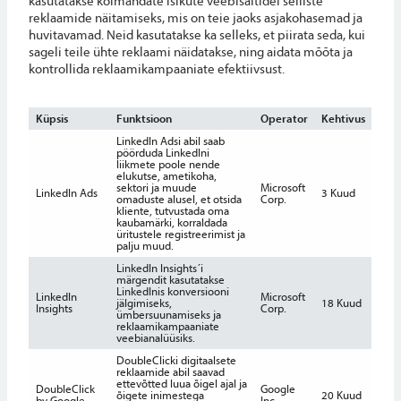
kasutatakse kolmandate isikute veebisaitidel selliste
reklaamide näitamiseks, mis on teie jaoks asjakohasemad ja
huvitavamad. Neid kasutatakse ka selleks, et piirata seda, kui
sageli teile ühte reklaami näidatakse, ning aidata mõõta ja
kontrollida reklaamikampaaniate efektiivsust.
Küpsis
Funktsioon
Operator
Kehtivus
LinkedIn Adsi abil saab
pöörduda LinkedIni
liikmete poole nende
elukutse, ametikoha,
sektori ja muude
Microsoft
LinkedIn Ads
3 Kuud
omaduste alusel, et otsida
Corp.
kliente, tutvustada oma
kaubamärki, korraldada
üritustele registreerimist ja
palju muud.
LinkedIn Insights´i
märgendit kasutatakse
LinkedInis konversiooni
LinkedIn
Microsoft
jälgimiseks,
18 Kuud
Insights
Corp.
ümbersuunamiseks ja
reklaamikampaaniate
veebianalüüsiks.
DoubleClicki digitaalsete
reklaamide abil saavad
ettevõtted luua õigel ajal ja
DoubleClick
Google
õigete inimestega
20 Kuud
by Google
Inc.