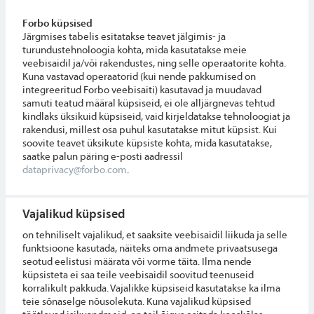
Forbo küpsised
Järgmises tabelis esitatakse teavet jälgimis- ja
turundustehnoloogia kohta, mida kasutatakse meie
veebisaidil ja/või rakendustes, ning selle operaatorite kohta.
Kuna vastavad operaatorid (kui nende pakkumised on
integreeritud Forbo veebisaiti) kasutavad ja muudavad
samuti teatud määral küpsiseid, ei ole alljärgnevas tehtud
kindlaks üksikuid küpsiseid, vaid kirjeldatakse tehnoloogiat ja
rakendusi, millest osa puhul kasutatakse mitut küpsist. Kui
soovite teavet üksikute küpsiste kohta, mida kasutatakse,
saatke palun päring e-posti aadressil
dataprivacy@forbo.com
.
Vajalikud küpsised
on tehniliselt vajalikud, et saaksite veebisaidil liikuda ja selle
funktsioone kasutada, näiteks oma andmete privaatsusega
seotud eelistusi määrata või vorme täita. Ilma nende
küpsisteta ei saa teile veebisaidil soovitud teenuseid
korralikult pakkuda. Vajalikke küpsiseid kasutatakse ka ilma
teie sõnaselge nõusolekuta. Kuna vajalikud küpsised