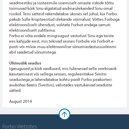
seadmestiku ja süsteemile sisemiselt omaste riskide tõttu
toimuvad kõik Sinu algatatud andmeülekanded Sinu omal
riisikol. Teisi sätteid rakendatakse üksnes sel juhul, kui Forbo
pakub Sulle krüpteeritud ülekande võimalust. Võttes Forboga
elektrooniliselt ühendust, volitate Forbot endaga samuti
elektrooniliselt suhtlema.
Forbo ei võta endale mingisugust vastutust Sinu ega teiste
ees kahjude eest, mis tekivad seoses Forbole või Forbolt e-
posti või mõne muu elektroonilise sõnumiedastussüsteemi
abil saadetud sõnumitega.
Ülimuslik seadus
Igasugused ja kõik vaidlused, mis tulenevad selle veebisaidi
kasutamisest või sellega seoses, reguleeritakse Šveitsi
seadustega ja lahendatakse kohtu poolt Forbo peakorteri
asukohas Baaris (Šveitsis), välistades vastukäivad seaduste
sätted.
August 2014
Forbo Websites