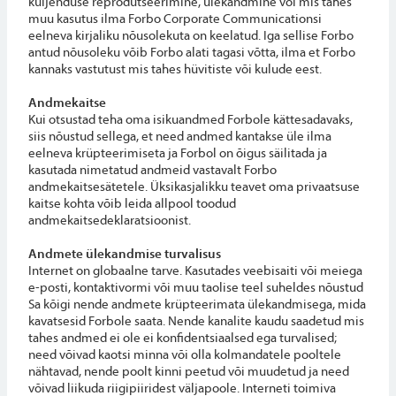
küljenduse reprodutseerimine, ülekandmine või mis tahes
muu kasutus ilma Forbo Corporate Communicationsi
eelneva kirjaliku nõusolekuta on keelatud. Iga sellise Forbo
antud nõusoleku võib Forbo alati tagasi võtta, ilma et Forbo
kannaks vastutust mis tahes hüvitiste või kulude eest.
Andmekaitse
Kui otsustad teha oma isikuandmed Forbole kättesadavaks,
siis nõustud sellega, et need andmed kantakse üle ilma
eelneva krüpteerimiseta ja Forbol on õigus säilitada ja
kasutada nimetatud andmeid vastavalt Forbo
andmekaitsesätetele. Üksikasjalikku teavet oma privaatsuse
kaitse kohta võib leida allpool toodud
andmekaitsedeklaratsioonist.
Andmete ülekandmise turvalisus
Internet on globaalne tarve. Kasutades veebisaiti või meiega
e-posti, kontaktivormi või muu taolise teel suheldes nõustud
Sa kõigi nende andmete krüpteerimata ülekandmisega, mida
kavatsesid Forbole saata. Nende kanalite kaudu saadetud mis
tahes andmed ei ole ei konfidentsiaalsed ega turvalised;
need võivad kaotsi minna või olla kolmandatele pooltele
nähtavad, nende poolt kinni peetud või muudetud ja need
võivad liikuda riigipiiridest väljapoole. Interneti toimiva