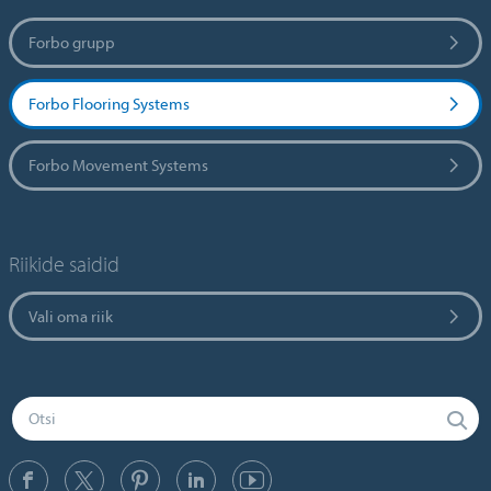
Forbo grupp
Forbo Flooring Systems
Forbo Movement Systems
Riikide saidid
Vali oma riik