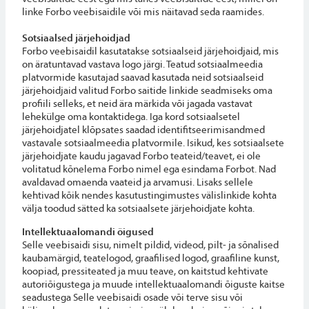
linke Forbo veebisaidile või mis näitavad seda raamides.
Sotsiaalsed järjehoidjad
Forbo veebisaidil kasutatakse sotsiaalseid järjehoidjaid, mis
on äratuntavad vastava logo järgi. Teatud sotsiaalmeedia
platvormide kasutajad saavad kasutada neid sotsiaalseid
järjehoidjaid valitud Forbo saitide linkide seadmiseks oma
profiili selleks, et neid ära märkida või jagada vastavat
lehekülge oma kontaktidega. Iga kord sotsiaalsetel
järjehoidjatel klõpsates saadad identifitseerimisandmed
vastavale sotsiaalmeedia platvormile. Isikud, kes sotsiaalsete
järjehoidjate kaudu jagavad Forbo teateid/teavet, ei ole
volitatud kõnelema Forbo nimel ega esindama Forbot. Nad
avaldavad omaenda vaateid ja arvamusi. Lisaks sellele
kehtivad kõik nendes kasutustingimustes välislinkide kohta
välja toodud sätted ka sotsiaalsete järjehoidjate kohta.
Intellektuaalomandi õigused
Selle veebisaidi sisu, nimelt pildid, videod, pilt- ja sõnalised
kaubamärgid, teatelogod, graafilised logod, graafiline kunst,
koopiad, pressiteated ja muu teave, on kaitstud kehtivate
autoriõigustega ja muude intellektuaalomandi õiguste kaitse
seadustega Selle veebisaidi osade või terve sisu või