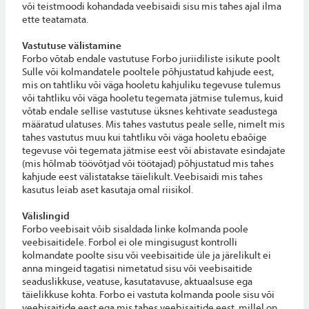
või teistmoodi kohandada veebisaidi sisu mis tahes ajal ilma
ette teatamata.
Vastutuse välistamine
Forbo võtab endale vastutuse Forbo juriidiliste isikute poolt
Sulle või kolmandatele pooltele põhjustatud kahjude eest,
mis on tahtliku või väga hooletu kahjuliku tegevuse tulemus
või tahtliku või väga hooletu tegemata jätmise tulemus, kuid
võtab endale sellise vastutuse üksnes kehtivate seadustega
määratud ulatuses. Mis tahes vastutus peale selle, nimelt mis
tahes vastutus muu kui tahtliku või väga hooletu ebaõige
tegevuse või tegemata jätmise eest või abistavate esindajate
(mis hõlmab töövõtjad või töötajad) põhjustatud mis tahes
kahjude eest välistatakse täielikult. Veebisaidi mis tahes
kasutus leiab aset kasutaja omal riisikol.
Välislingid
Forbo veebisait võib sisaldada linke kolmanda poole
veebisaitidele. Forbol ei ole mingisugust kontrolli
kolmandate poolte sisu või veebisaitide üle ja järelikult ei
anna mingeid tagatisi nimetatud sisu või veebisaitide
seaduslikkuse, veatuse, kasutatavuse, aktuaalsuse ega
täielikkuse kohta. Forbo ei vastuta kolmanda poole sisu või
veebisaitide eest ega mis tahes veebisaitide eest, millel on