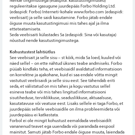
Nende tingimustega (edaspidi: kasutustingimused)
reguleeritakse igasugune juurdepääs Forbo Holding Ltd.
(edaspidi: Forbo) Interneti-kohale www.forbo.com (edaspidi:
veebisait) ja selle saidi kasutamine. Forbo jätab endale
õiguse muuta kasutustingimusi mis tahes ajal ja ilma
etteteatamiseta.
Seda veebisaiti külastades Sa (edaspidi: Sina või kasutaja)
nõustud nende kasutustingimustega.
Kohustustest lahtiütlus
See veebisait ja selle sisu – st kõik, mida Sa loed, kuuled või
näed sellel – on ette nähtud üksnes teabe andmiseks. Forbo
püüab kindlaks teha, et veebisaidil avaldatud informatsioon
on korrektne ja ajakohane, kuid ei saa endale võtta mingit
vastutust veebisaidi ja selle sisu eest. See tähendab eriti
seda, et välistatud on mis tahes ja kogu vastutus sellel
esineva teabe või mis tahes lingitud informatsiooni
sisutiheduse, terviklikkuse, seaduslikkuse, aktuaalsuse,
kasutatavuse või veatuse eest. Lisaks sellele ei taga Forbo, et
juurdepääs sellele veebisaidile on ilma probleemideta või
juurdepääsu ei katkestata.
Forbol ei ole mingit kohustust eemaldada veebisaidilt
vananenud teavet ega uuendada või parandada eespool
mainitut. Samuti jätab Forbo endale õiguse muuta, laiendada