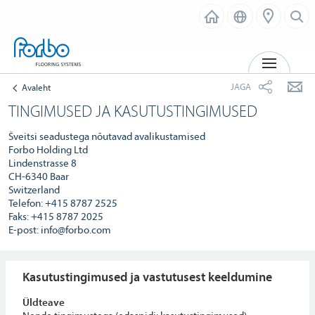
MENÜ
JAGA
Avaleht
TINGIMUSED JA KASUTUSTINGIMUSED
Šveitsi seadustega nõutavad avalikustamised
Forbo Holding Ltd
Lindenstrasse 8
CH-6340 Baar
Switzerland
Telefon: +415 8787 2525
Faks: +415 8787 2025
E-post: info@forbo.com
Kasutustingimused ja vastutusest keeldumine
Üldteave