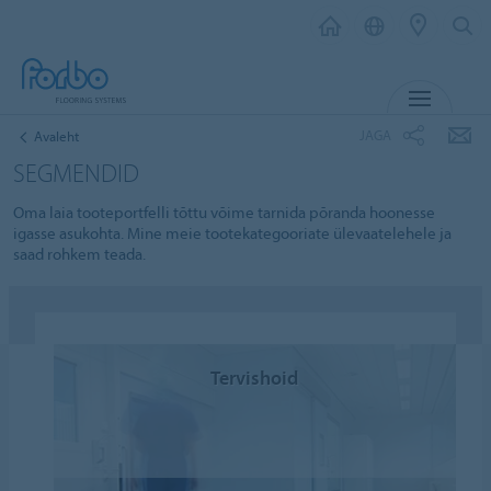
MENÜ
JAGA
Avaleht
SEGMENDID
Oma laia tooteportfelli tõttu võime tarnida põranda hoonesse
igasse asukohta. Mine meie tootekategooriate ülevaatelehele ja
saad rohkem teada.
Tervishoid