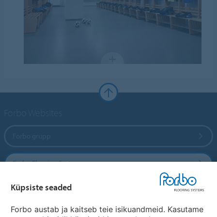
Forbo Websites
Forbo grupp
Forbo Flooring Systems
Küpsiste seaded
Forbo Movement Systems
Forbo austab ja kaitseb teie isikuandmeid. Kasutame