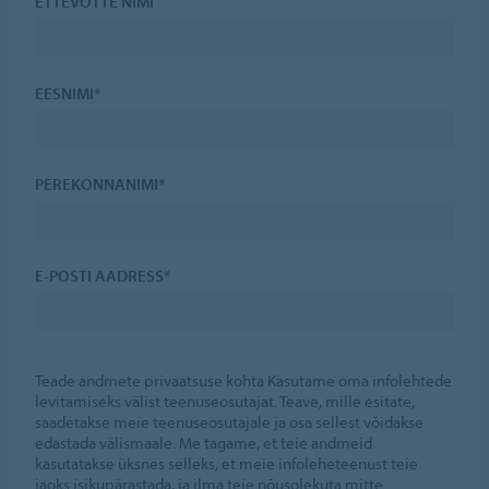
ETTEVÕTTE NIMI
EESNIMI*
PEREKONNANIMI*
E-POSTI AADRESS*
Teade andmete privaatsuse kohta Kasutame oma infolehtede
levitamiseks välist teenuseosutajat. Teave, mille esitate,
saadetakse meie teenuseosutajale ja osa sellest võidakse
edastada välismaale. Me tagame, et teie andmeid
kasutatakse üksnes selleks, et meie infoleheteenust teie
jaoks isikupärastada, ja ilma teie nõusolekuta mitte