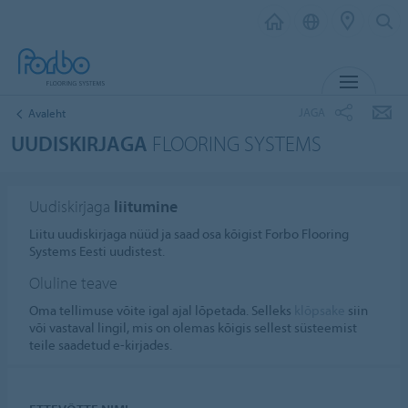
MENÜ
JAGA
Avaleht
UUDISKIRJAGA
FLOORING SYSTEMS
Uudiskirjaga
liitumine
Liitu uudiskirjaga nüüd ja saad osa kõigist Forbo Flooring
Systems Eesti uudistest.
Oluline teave
Oma tellimuse võite igal ajal lõpetada. Selleks
klõpsake
siin
või vastaval lingil, mis on olemas kõigis sellest süsteemist
teile saadetud e-kirjades.