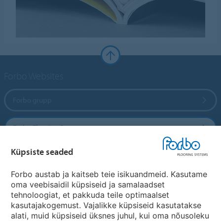
Forbo Websites
Forbo grupp
Forbo Flooring Systems
Küpsiste seaded
Forbo Movement Systems
Forbo austab ja kaitseb teie isikuandmeid. Kasutame
oma veebisaidil küpsiseid ja samalaadset
tehnoloogiat, et pakkuda teile optimaalset
Riikide saidid
kasutajakogemust. Vajalikke küpsiseid kasutatakse
alati, muid küpsiseid üksnes juhul, kui oma nõusoleku