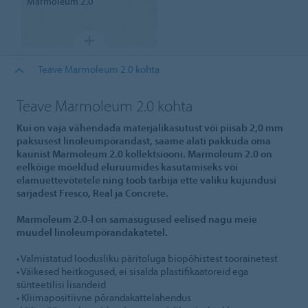
Marmoleum
2.0
Teave Marmoleum 2.0 kohta
Teave Marmoleum 2.0 kohta
Kui on vaja vähendada materjalikasutust või piisab 2,0 mm
paksusest linoleumpõrandast, saame alati pakkuda oma
kaunist Marmoleum 2.0 kollektsiooni. Marmoleum 2.0 on
eelkõige mõeldud eluruumides kasutamiseks või
elamuettevõtetele ning toob tarbija ette valiku kujundusi
sarjadest Fresco, Real ja Concrete.
Marmoleum 2.0-l on samasugused eelised nagu meie
muudel linoleumpõrandakatetel.
• Valmistatud loodusliku päritoluga biopõhistest toorainetest
• Väikesed heitkogused, ei sisalda plastifikaatoreid ega
sünteetilisi lisandeid
• Kliimapositiivne põrandakattelahendus