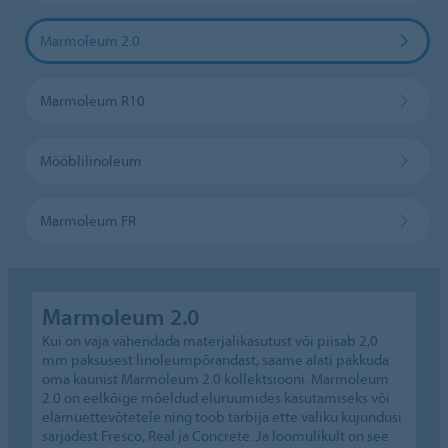
Marmoleum 2.0
Marmoleum R10
Mööblilinoleum
Marmoleum FR
Marmoleum 2.0
Kui on vaja vähendada materjalikasutust või piisab 2,0
mm paksusest linoleumpõrandast, saame alati pakkuda
oma kaunist Marmoleum 2.0 kollektsiooni. Marmoleum
2.0 on eelkõige mõeldud eluruumides kasutamiseks või
elamuettevõtetele ning toob tarbija ette valiku kujundusi
sarjadest Fresco, Real ja Concrete. Ja loomulikult on see