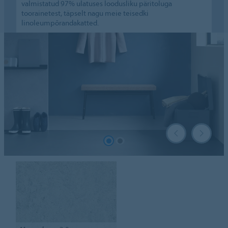
valmistatud 97% ulatuses loodusliku päritoluga
toorainetest, täpselt nagu meie teisedki
linoleumpõrandakatted.