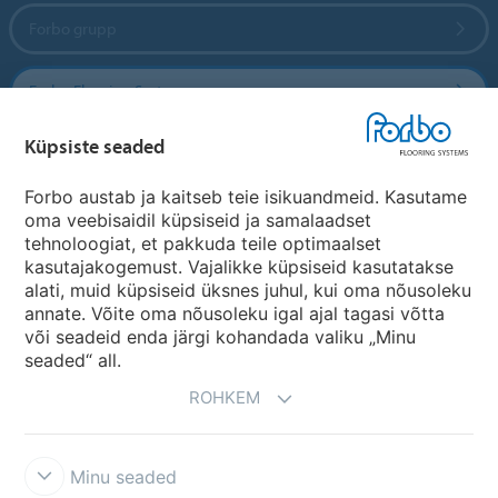
Forbo grupp
Forbo Flooring Systems
Küpsiste seaded
Forbo Movement Systems
Forbo austab ja kaitseb teie isikuandmeid. Kasutame
oma veebisaidil küpsiseid ja samalaadset
tehnoloogiat, et pakkuda teile optimaalset
Riikide saidid
kasutajakogemust. Vajalikke küpsiseid kasutatakse
alati, muid küpsiseid üksnes juhul, kui oma nõusoleku
Vali oma riik
annate. Võite oma nõusoleku igal ajal tagasi võtta
või seadeid enda järgi kohandada valiku „Minu
seaded“ all.
ROHKEM
Minu seaded