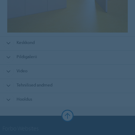
Keskkond
Pildigalerii
Video
Tehnilised andmed
Hooldus
Forbo Websites