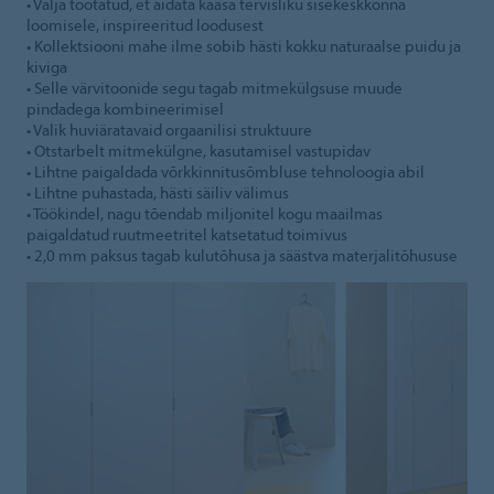
• Välja töötatud, et aidata kaasa tervisliku sisekeskkonna
loomisele, inspireeritud loodusest
• Kollektsiooni mahe ilme sobib hästi kokku naturaalse puidu ja
kiviga
• Selle värvitoonide segu tagab mitmekülgsuse muude
pindadega kombineerimisel
• Valik huviäratavaid orgaanilisi struktuure
• Otstarbelt mitmekülgne, kasutamisel vastupidav
• Lihtne paigaldada võrkkinnitusõmbluse tehnoloogia abil
• Lihtne puhastada, hästi säiliv välimus
• Töökindel, nagu tõendab miljonitel kogu maailmas
paigaldatud ruutmeetritel katsetatud toimivus
• 2,0 mm paksus tagab kulutõhusa ja säästva materjalitõhususe