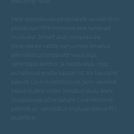
olelusringi vältel.
Meie sissepääsuala põrandakate suudab kinni
pidada kuni 95% hoonesse sisse kantavast
mustusest. Selliselt aitab sissepääsuala
põrandakate kaitsta siseruumide omadusi,
pikendada põrandakatte kasutusiga,
vähendada koristus- ja hoolduskulu ning
puhastusvahendite kasutamist. Me kasutame
paljude Corali kollektsioonide jaoks vanadest
kalavõrkudest ümber töötatud kiudu. Meie
sissepääsuala põrandakatte Coral Welcome
põhimik on valmistatud ringlussevõetud PET-
pudelitest.