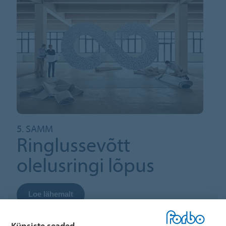
5. SAMM
Ringlussevõtt
olelusringi lõpus
Loe lähemalt
Küpsiste seaded