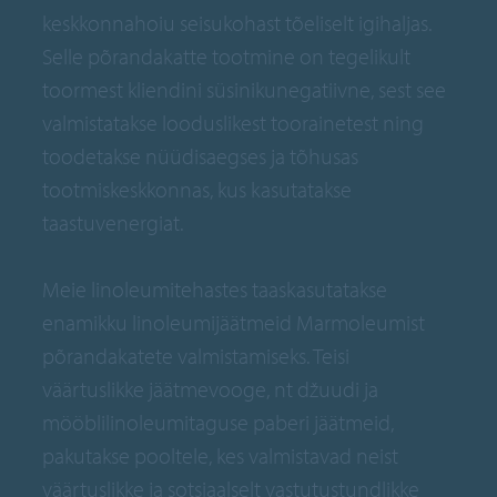
keskkonnahoiu seisukohast tõeliselt igihaljas.
Selle põrandakatte tootmine on tegelikult
toormest kliendini süsinikunegatiivne, sest see
valmistatakse looduslikest toorainetest ning
toodetakse nüüdisaegses ja tõhusas
tootmiskeskkonnas, kus kasutatakse
taastuvenergiat.
Meie linoleumitehastes taaskasutatakse
enamikku linoleumijäätmeid Marmoleumist
põrandakatete valmistamiseks. Teisi
väärtuslikke jäätmevooge, nt džuudi ja
mööblilinoleumitaguse paberi jäätmeid,
pakutakse pooltele, kes valmistavad neist
väärtuslikke ja sotsiaalselt vastutustundlikke