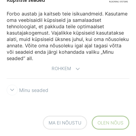
Forbo austab ja kaitseb teie isikuandmeid. Kasutame
oma veebisaidil küpsiseid ja samalaadset
tehnoloogiat, et pakkuda teile optimaalset
kasutajakogemust. Vajalikke küpsiseid kasutatakse
alati, muid küpsiseid üksnes juhul, kui oma nõusoleku
annate. Võite oma nõusoleku igal ajal tagasi võtta
või seadeid enda järgi kohandada valiku „Minu
seaded“ all.
ROHKEM
Minu seaded
LISATEAVE
Tutvuge meie
tootelahendustega
MA EI NÕUSTU
OLEN NÕUS
Loe lähemalt