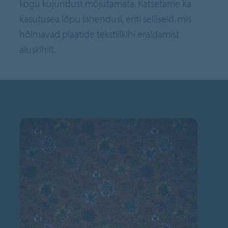
kogu kujundust mõjutamata. Katsetame ka
kasutusea lõpu lahendusi, eriti selliseid, mis
hõlmavad plaatide tekstiilkihi eraldamist
aluskihilt.