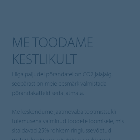
ME TOODAME
KESTLIKULT
Liiga paljudel põrandatel on CO2 jalajälg,
seepärast on meie eesmärk valmistada
põrandakatteid seda jätmata.
Me keskendume jäätmevaba tootmistsükli
tulemusena valminud toodete loomisele, mis
sisaldavad 25% rohkem ringlussevõetud
materjale ning on disainist paigalduseni