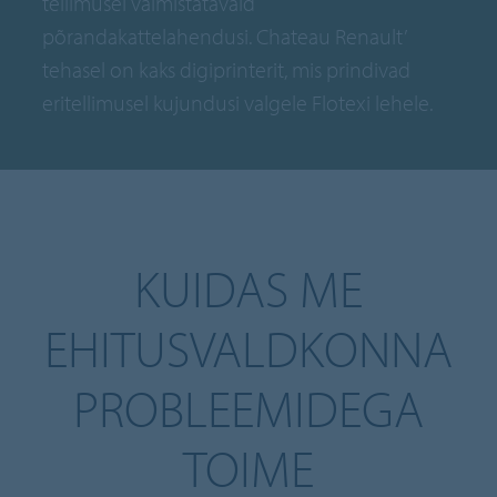
tellimusel valmistatavaid
põrandakattelahendusi. Chateau Renault’
tehasel on kaks digiprinterit, mis prindivad
eritellimusel kujundusi valgele Flotexi lehele.
KUIDAS ME
EHITUSVALDKONNA
PROBLEEMIDEGA
TOIME