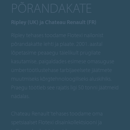
PÕRANDAKATE
Ripley (UK) ja Chateau Renault (FR)
Ripley tehases toodame Flotexi nailonist
põrandakatte lehti ja plaate. 2001. aastal
lõpetasime peaaegu täielikult prügilate
kasutamise, paigaldades esimese omasuguse
ümbertöötlustehase tarbijaeelsete jäätmete
muutmiseks kõrgtehnoloogiliseks aluskihiks.
Praegu töötleb see rajatis ligi 50 tonni jäätmeid
nädalas.
Chateau Renault’ tehases toodame oma
spetsiaalset Flotexi disainkollektsiooni ja