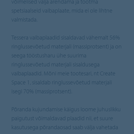
võimelised välja arendama ja tootma
spetsiaalseid vaibaplaate, mida ei ole lihtne
valmistada.
Tessera vaibaplaadid sisaldavad vähemalt 56%
ringlussevõetud materjali (massiprotsent) ja on
seega tööstusharu ühe suurima
ringlussevõetud materjali sisaldusega
vaibaplaadid. Mõni meie tootesari, nt Create
Space 1, sisaldab ringlussevõetud materjali
isegi 70% (massiprotsent).
Põranda kujundamise käigus loome juhuslikku
paigutust võimaldavad plaadid nii, et suure
kasutusega põrandaosad saab välja vahetada