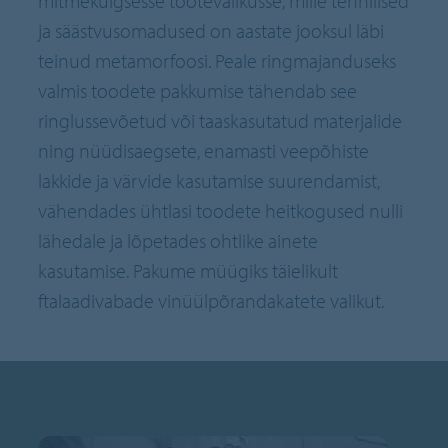
mitmekülgsesse tootevalikusse, mille tehnilised
ja säästvusomadused on aastate jooksul läbi
teinud metamorfoosi. Peale ringmajanduseks
valmis toodete pakkumise tähendab see
ringlussevõetud või taaskasutatud materjalide
ning nüüdisaegsete, enamasti veepõhiste
lakkide ja värvide kasutamise suurendamist,
vähendades ühtlasi toodete heitkogused nulli
lähedale ja lõpetades ohtlike ainete
kasutamise. Pakume müügiks täielikult
ftalaadivabade vinüülpõrandakatete valikut.