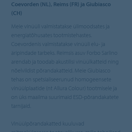
Coevorden (NL), Reims (FR) ja Giubiasco
(CH)
Meie vinüüli valmistatakse ülimoodsates ja
energiatõhusates tootmistehastes.
Coevordenis valmistatakse vinüüli elu- ja
äripindade tarbeks. Reimsis asuv Forbo Sarlino
arendab ja toodab akustilisi vinüülkatteid ning
nõelvildist põrandakatteid. Meie Giubiasco
tehas on spetsialiseerunud homogeensete
vinüülplaatide (nt Allura Colour) tootmisele ja
on üks maailma suurimaid ESD-põrandakatete
tarnijaid.
Vinüülpõrandakatted kuuluvad