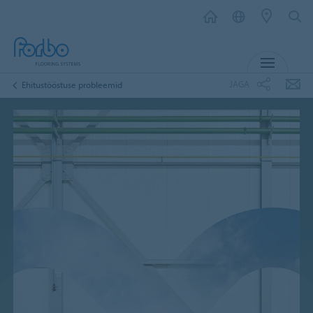
MENÜ
JAGA
Ehitustööstuse probleemid