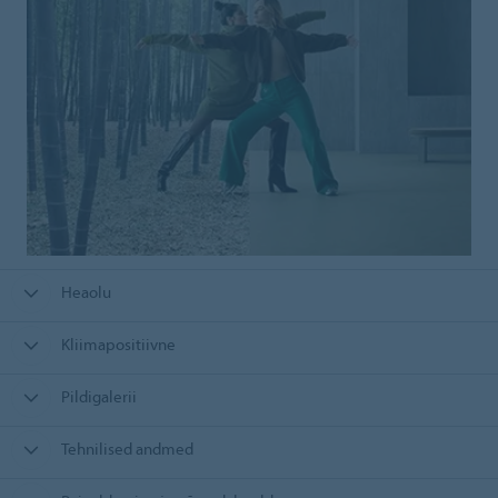
Heaolu
Kliimapositiivne
Pildigalerii
Tehnilised andmed