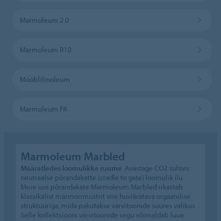
Marmoleum 2.0
Marmoleum R10
Mööblilinoleum
Marmoleum FR
Marmoleum Marbled
Määratledes loomulikke ruume
. Avastage CO2 suhtes
neutraalse põrandakatte (cradle to gate) loomulik ilu.
Meie uus põrandakate Marmoleum Marbled rikastab
klassikalist marmorimustrit viie huviäratava orgaanilise
struktuuriga, mida pakutakse värvitoonide suures valikus.
Selle kollektsiooni värvitoonide segu võimaldab luua