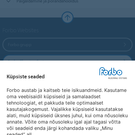
Paigaldamine ja põrandahooldus
Forbo Websites
Forbo grupp
Forbo Flooring Systems
Küpsiste seaded
Forbo Movement Systems
Forbo austab ja kaitseb teie isikuandmeid. Kasutame
oma veebisaidil küpsiseid ja samalaadset
tehnoloogiat, et pakkuda teile optimaalset
Riikide saidid
kasutajakogemust. Vajalikke küpsiseid kasutatakse
alati, muid küpsiseid üksnes juhul, kui oma nõusoleku
Vali oma riik
annate. Võite oma nõusoleku igal ajal tagasi võtta
või seadeid enda järgi kohandada valiku „Minu
seaded“ all.