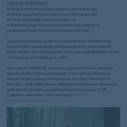
LOODUSE TÖÖKINDLUS
● Otstarbelt mitmekülgne, kasutamisel vastupidav
● Lihtne paigaldada kuumkeevitustehnoloogia abil
● Lihtne puhastada, hästi säiliv välimus
● Töökindel, nagu tõendab miljonitel kogu maailmas
paigaldatud ruutmeetritel katsetatud toimivus
Tänu eriomadustele on Marmoleum Marbledi kollektsiooni
põrandakate suurepärane valik peaaegu kõigi kasutusalade
jaoks, näiteks tervishoiuasutuse või haigla põrandakatteks, kooli
või kaupluse põrandale ja nii edasi.
Marmoleum Marbledil on mitmesuguseid tehnilisi omadusi,
näiteks elektrit juhtiv põrandakate (Marmoleum Ohmex) ja
akustiline põrandakate (Marmoleum Decibel, Marmoleum
Acoustic). Kõiki Marmoleum Marbledi kollektsiooni värvitoone
saab tellida Decibeli variandina helisummutusega 18 dB.
Lisateabe saamiseks võtke ühendust
kohaliku
müügiorganisatsiooniga
.