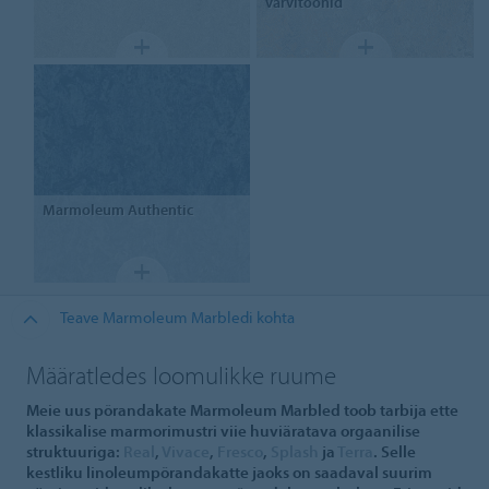
värvitoonid
Marmoleum
Authentic
Teave Marmoleum Marbledi kohta
Määratledes loomulikke ruume
Meie uus põrandakate Marmoleum Marbled toob tarbija ette
klassikalise marmorimustri viie huviäratava orgaanilise
struktuuriga:
Real
,
Vivace
,
Fresco
,
Splash
ja
Terra
. Selle
kestliku linoleumpõrandakatte jaoks on saadaval suurim