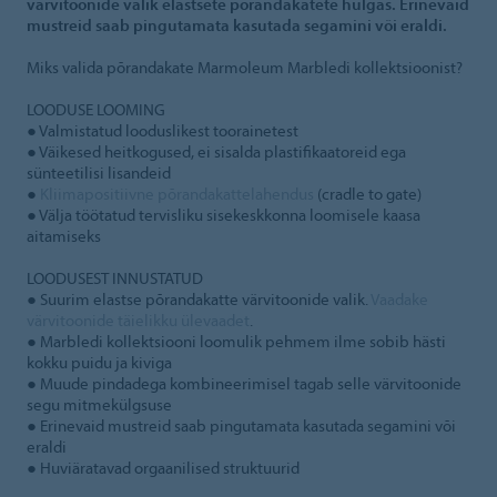
värvitoonide valik elastsete põrandakatete hulgas. Erinevaid
mustreid saab pingutamata kasutada segamini või eraldi.
Miks valida põrandakate Marmoleum Marbledi kollektsioonist?
LOODUSE LOOMING
● Valmistatud looduslikest toorainetest
● Väikesed heitkogused, ei sisalda plastifikaatoreid ega
sünteetilisi lisandeid
●
Kliimapositiivne põrandakattelahendus
(cradle to gate)
● Välja töötatud tervisliku sisekeskkonna loomisele kaasa
aitamiseks
LOODUSEST INNUSTATUD
● Suurim elastse põrandakatte värvitoonide valik.
Vaadake
värvitoonide täielikku ülevaadet
.
● Marbledi kollektsiooni loomulik pehmem ilme sobib hästi
kokku puidu ja kiviga
● Muude pindadega kombineerimisel tagab selle värvitoonide
segu mitmekülgsuse
● Erinevaid mustreid saab pingutamata kasutada segamini või
eraldi
● Huviäratavad orgaanilised struktuurid