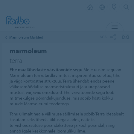
MENÜ
JAGA
Marmoleum Marbled
marmoleum
terra
Ehe maalähedaste värvitoonide segu
Meie uusim segu on
Marmoleum Terra, tardkivimitest inspireeritud suletud, tihe
ja väga kontrastne struktuur. Terra ühendab endas peene
väikesemõõdulise marmoristruktuuri ja suurepärased
mustust varjavad omadused. Ehe värvitoonide segu loob
mitmekülgse põrandakujunduse, mis sobib hästi kokku
muude Marmoleumi toodetega.
Tänu ülimalt heale välimuse säilimisele sobib Terra ideaalselt
kasutamiseks tiheda liiklusega alades, näiteks
tervishoiuasutuse põrandakattena ja koolipõrandal, ning
annab igale keskkonnale loomuliku ilme.