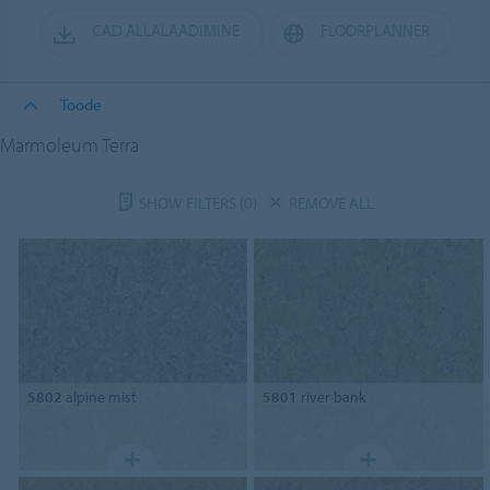
CAD ALLALAADIMINE
FLOORPLANNER
Toode
Marmoleum Terra
SHOW FILTERS
(0)
REMOVE ALL
5802
alpine mist
5801
river bank