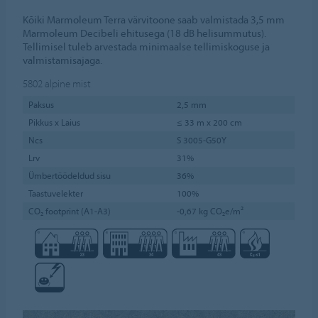
Kõiki Marmoleum Terra värvitoone saab valmistada 3,5 mm
Marmoleum Decibeli ehitusega (18 dB helisummutus).
Tellimisel tuleb arvestada minimaalse tellimiskoguse ja
valmistamisajaga.
5802
alpine mist
Paksus
2,5 mm
Pikkus x Laius
≤ 33 m x 200 cm
Ncs
S 3005-G50Y
Lrv
31%
Ümbertöödeldud sisu
36%
Taastuvelekter
100%
CO₂ footprint (A1-A3)
-0,67 kg CO₂e/m²