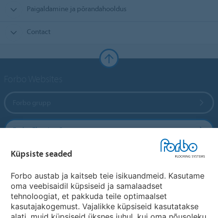
Paigaldamine ja põrandahooldus
Contact
Forbo Websites
Forbo grupp
Forbo Flooring Systems
Küpsiste seaded
Forbo Movement Systems
Forbo austab ja kaitseb teie isikuandmeid. Kasutame
oma veebisaidil küpsiseid ja samalaadset
tehnoloogiat, et pakkuda teile optimaalset
Riikide saidid
kasutajakogemust. Vajalikke küpsiseid kasutatakse
alati, muid küpsiseid üksnes juhul, kui oma nõusoleku