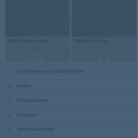
5803
weathered sand
5804
pink granite
Teave Marmoleum Marbledi kohta
Heaolu
Kliimapositiivne
Pildigalerii
Tehnilised andmed