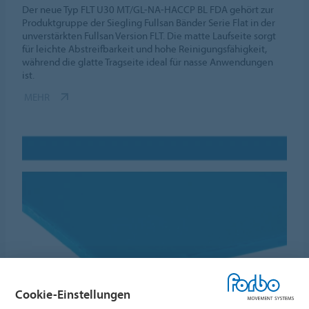
Der neue Typ FLT U30 MT/GL-NA-HACCP BL FDA gehört zur
Produktgruppe der Siegling Fullsan Bänder Serie Flat in der
unverstärkten Fullsan Version FLT. Die matte Laufseite sorgt
für leichte Abstreifbarkeit und hohe Reinigungsfähigkeit,
während die glatte Tragseite ideal für nasse Anwendungen
ist.
MEHR
Cookie-Einstellungen