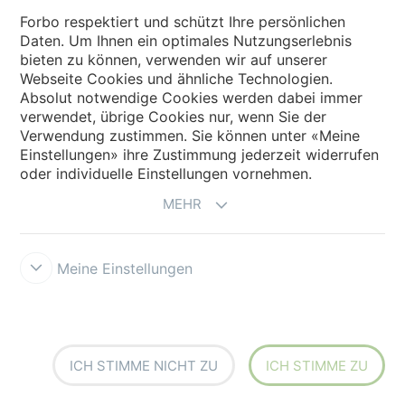
Forbo respektiert und schützt Ihre persönlichen
Daten. Um Ihnen ein optimales Nutzungserlebnis
FLT U30 MT/NP-NA-HACCP BL FDA
bieten zu können, verwenden wir auf unserer
Artikelnummer: 640016
Webseite Cookies und ähnliche Technologien.
Absolut notwendige Cookies werden dabei immer
Lebensmittel
verwendet, übrige Cookies nur, wenn Sie der
Verwendung zustimmen. Sie können unter «Meine
Der neue Typ FLT U30 MT/NP-NA-HACCP BL FDA gehört zur
Einstellungen» ihre Zustimmung jederzeit widerrufen
Produktgruppe der Siegling Fullsan Bänder Serie Flat in der
oder individuelle Einstellungen vornehmen.
unverstärkten Fullsan Version FLT. Die Tragseite mit negativer
Pyramidenstruktur erleichtert die Produktabgabe, und die
MEHR
matte Laufseite ist besonders leicht zu reinigen.
MEHR
Meine Einstellungen
ICH STIMME NICHT ZU
ICH STIMME ZU