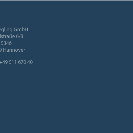
iegling GmbH
lstraße 6/8
 5346
9 Hannover
+49 511 670 40