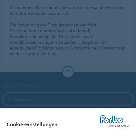
Mit wenigen Klicks können Sie somit die gesuchte Erklärung
herunterladen oder ausdrucken.
Die Benennung der Einzeldateien ist wie folgt:
Artikelnummer (nummerisch aufsteigend),
Produktbezeichnung (der Unterstrich in den
Produktbezeichnungen ersetzt den Schrägstrich im
eigentlichen Produktnamen, da Schrägstriche in Dateinamen
nicht akzeptiert werden).
Forbo Websites
Forbo Group
Forbo Flooring Systems
Cookie-Einstellungen
Forbo Movement Systems