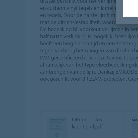
uitstek geschikt voor het verlijmen van 
en cushion vinyl tegels en lamellen, rubb
en tegels. Door de harde lijmfilm ideaal 
matige dimensiestabiliteit, waardoor na
De bedekking bij voorkeur verlijmen in ee
half natte verlijming is mogelijk. Deze lijm i
heeft een lange open tijd en een zeer hog
tegen vocht bij het reinigen van de vloer
IMO-gecertificeerd is, is deze tevens toep
afhankelijk van het type vloerbedekking de
aanbrengen van de lijm. Dankzij EMICODE
ook geschikt voor BREEAM-projecten. Gesc
646-ec 1 plus
licentie nl.pdf