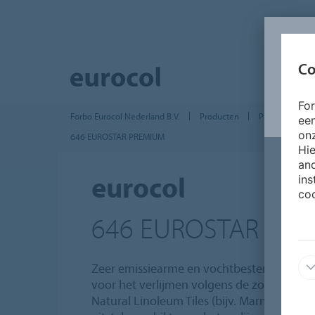
Co
Fo
Forbo Eurocol Nederland B.V.
Producten
Producten Vlo
ee
onz
646 EUROSTAR PREMIUM
Hie
and
ins
eurocol
coo
646 EUROSTAR PR
Zeer emissiearme en vochtbestendige vloe
voor het verlijmen volgens de zogenaamd
Natural Linoleum Tiles (bijv. Marmoleum M