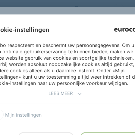
NEDERLANDS
CO
INSPIRATIE &
okie-instellingen
OVER ONS
PRODUCTEN
SERVICES
REFERENTIES
rbo respecteert en beschermt uw persoonsgegevens. Om u
ertechniek
Vloerbedekkingslijmen linoleum
n optimale gebruikerservaring te kunnen bieden, maken we
e website gebruik van cookies en soortgelijke technieken.
rbij worden absoluut noodzakelijke cookies altijd gebruikt,
ere cookies alleen als u daarmee instemt. Onder «Mijn
tellingen» kunt u uw toestemming altijd weer intrekken of 
kie-instellingen naar uw persoonlijke voorkeur wijzigen.
EMIUM
LEES MEER
rbedekkingslijm speciaal
Mijn instellingen
e ‘wet-set’-methode van
odular). Daarnaast bij