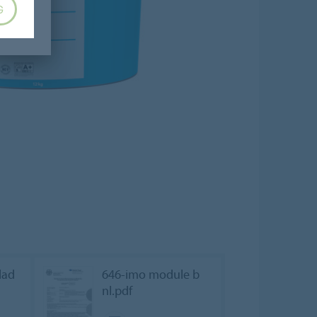
G
lad
646-imo module b
nl.pdf