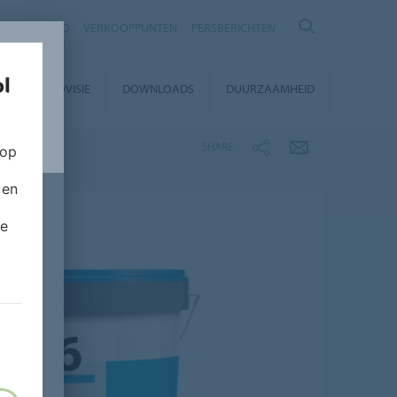
NTACT
FAQ
VERKOOPPUNTEN
PERSBERICHTEN
EUROVISIE
DOWNLOADS
DUURZAAMHEID
SHARE
 op
 en
de