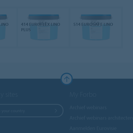
LINO
414 EUROFLEX LINO
514 EUROSAFE LINO
PLUS
y sites
My Forbo
Archief webinars
 your country
Archief webinars architecten
Aanmelden Eurovisie