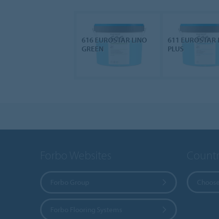
616 EUROSTAR LINO
611 EUROSTAR 
GREEN
PLUS
Forbo Websites
Countr
Forbo Group
Choose
Forbo Flooring Systems