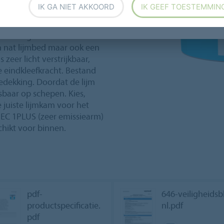
homogeen en heterogene pvc
IK GA NIET AKKOORD
IK GEEF TOESTEMMIN
eren vloerbedekking in banen
voor bedekking met een
advorming wordt voorkomen.
n nat lijmbed maar ook een
s zeer licht verstrijkbaar,
e eindkleefkracht. Bestand
bedekking. Doordat de lijm
asbaar op schepen. Kies,
 juiste lijmkam voor het
 EC 1PLUS (zeer emissiearm)
hikt voor binnen.
pdf-
646-veiligheidsb
productspecificatie.
nl.pdf
pdf