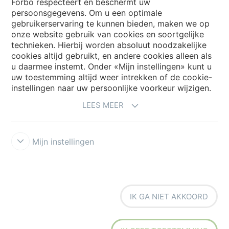
Forbo respecteert en beschermt uw
persoonsgegevens. Om u een optimale
Choose your country
gebruikerservaring te kunnen bieden, maken we op
onze website gebruik van cookies en soortgelijke
technieken. Hierbij worden absoluut noodzakelijke
cookies altijd gebruikt, en andere cookies alleen als
My Forbo
u daarmee instemt. Onder «Mijn instellingen» kunt u
Archief webinars
uw toestemming altijd weer intrekken of de cookie-
instellingen naar uw persoonlijke voorkeur wijzigen.
Archief webinars architecten
LEES MEER
Aanmelden Eurovisie
Mijn instellingen
IK GA NIET AKKOORD
Voorwaarden
Disclaimer
Privacy
Security & Cookies
Cookie-
richtlijn
Forbo Integrity Line
Cookie-instellingen