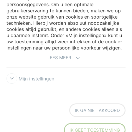
persoonsgegevens. Om u een optimale
Choose your country
gebruikerservaring te kunnen bieden, maken we op
onze website gebruik van cookies en soortgelijke
technieken. Hierbij worden absoluut noodzakelijke
cookies altijd gebruikt, en andere cookies alleen als
My Forbo
u daarmee instemt. Onder «Mijn instellingen» kunt u
Archief webinars
uw toestemming altijd weer intrekken of de cookie-
instellingen naar uw persoonlijke voorkeur wijzigen.
Archief webinars architecten
LEES MEER
Aanmelden Eurovisie
Mijn instellingen
IK GA NIET AKKOORD
Voorwaarden
Disclaimer
Privacy
Security & Cookies
Cookie-
richtlijn
Forbo Integrity Line
Cookie-instellingen
IK GEEF TOESTEMMING