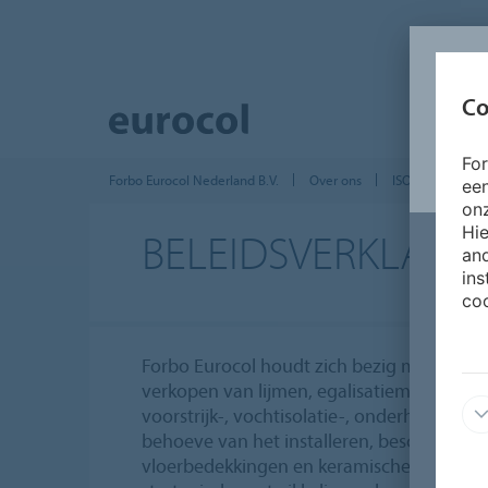
Co
Fo
Forbo Eurocol Nederland B.V.
Over ons
ISO 14001
ee
onz
Hie
BELEIDSVERKLARI
and
ins
coo
Forbo Eurocol houdt zich bezig met het o
verkopen van lijmen, egalisatiemiddelen, 
voorstrijk-, vochtisolatie-, onderhoudspr
behoeve van het installeren, bescherme
vloerbedekkingen en keramische wand- en 