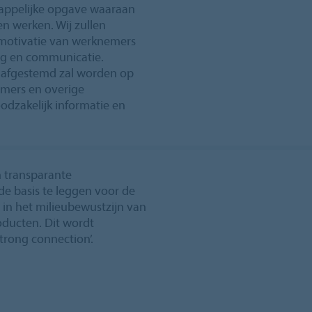
happelijke opgave waaraan
n werken. Wij zullen
 motivatie van werknemers
ing en communicatie.
ar afgestemd zal worden op
emers en overige
odzakelijk informatie en
n transparante
e basis te leggen voor de
in het milieubewustzijn van
oducten. Dit wordt
trong connection’.