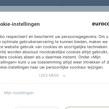
NEDERLANDS
CO
INSPIRATIE &
okie-instellingen
OVER ONS
PRODUCTEN
SERVICES
REFERENTIES
rbo respecteert en beschermt uw persoonsgegevens. Om u
n optimale gebruikerservaring te kunnen bieden, maken we
e website gebruik van cookies en soortgelijke technieken.
rbij worden absoluut noodzakelijke cookies altijd gebruikt,
NG
ere cookies alleen als u daarmee instemt. Onder «Mijn
tellingen» kunt u uw toestemming altijd weer intrekken of 
kie-instellingen naar uw persoonlijke voorkeur wijzigen.
LEES MEER
ntwikkelen, produceren en
voegmiddelen, lasdraad,
oducten en laksystemen ten
Mijn instellingen
n en onderhouden van
vloertegels. Een