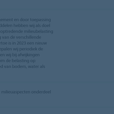
gement en door toepassing
delen hebben wij als doel
n optredende milieubelasting
 van de verschillende
toe is in 2023 een nieuw
epalen wij periodiek de
len wij bij afwijkingen
om de belasting op
ed van bodem, water als
n milieuaspecten onderdeel