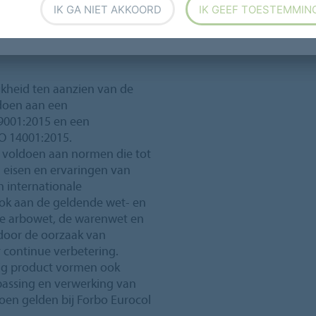
 ook functionele- en design
IK GA NIET AKKOORD
IK GEEF TOESTEMMIN
s alternatieven voor
kheid ten aanzien van de
ldoen aan een
9001:2015 en een
O 14001:2015.
 voldoen aan normen die tot
 eisen en ervaringen van
n internationale
ok aan de geldende wet- en
 de arbowet, de warenwet en
door de oorzaak van
 continue verbetering.
ig product vormen ook
passing en verwerking van
oen gelden bij Forbo Eurocol