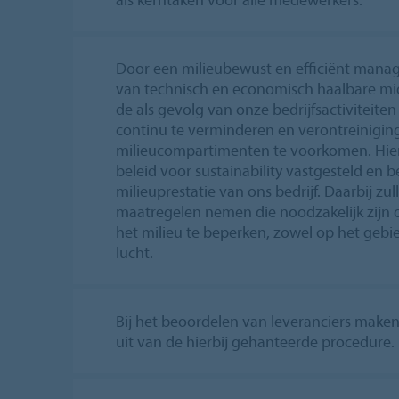
Door een milieubewust en efficiënt mana
van technisch en economisch haalbare mid
de als gevolg van onze bedrijfsactiviteite
continu te verminderen en verontreiniging
milieucompartimenten te voorkomen. Hier
beleid voor sustainability vastgesteld en b
milieuprestatie van ons bedrijf. Daarbij zul
maatregelen nemen die noodzakelijk zijn 
het milieu te beperken, zowel op het gebi
lucht.
Bij het beoordelen van leveranciers make
uit van de hierbij gehanteerde procedure.