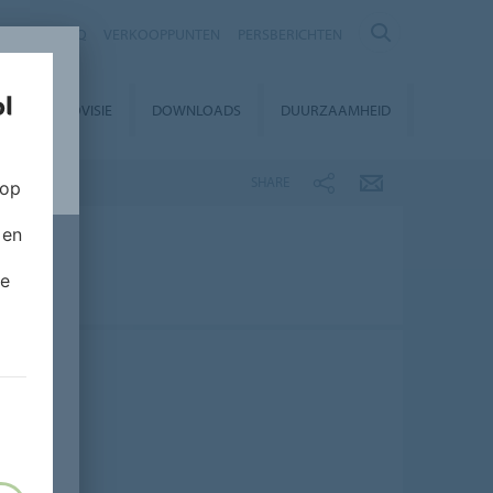
NTACT
FAQ
VERKOOPPUNTEN
PERSBERICHTEN
EUROVISIE
DOWNLOADS
DUURZAAMHEID
SHARE
 op
 en
de