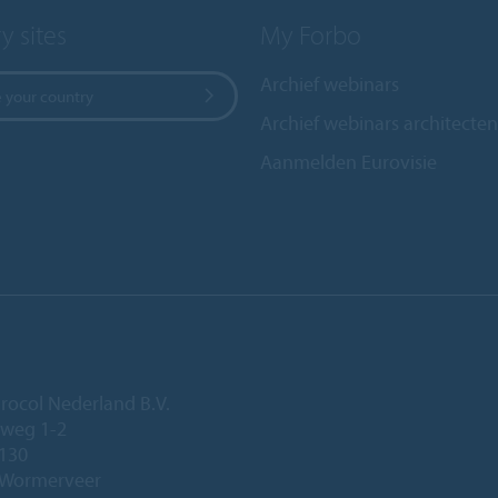
y sites
My Forbo
Archief webinars
 your country
Archief webinars architecten
Aanmelden Eurovisie
rocol Nederland B.V.
eweg 1-2
 130
 Wormerveer