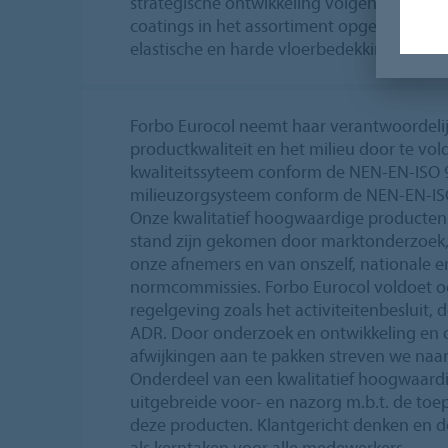
strategische ontwikkeling volgend, zijn er
coatings in het assortiment opgenomen, al
elastische en harde vloerbedekkingen.
Forbo Eurocol neemt haar verantwoordelij
productkwaliteit en het milieu door te vo
kwaliteitssyteem conform de NEN-EN-ISO 
milieuzorgsysteem conform de NEN-EN-IS
Onze kwalitatief hoogwaardige producten
stand zijn gekomen door marktonderzoek,
onze afnemers en van onszelf, nationale e
normcommissies. Forbo Eurocol voldoet o
regelgeving zoals het activiteitenbesluit,
ADR. Door onderzoek en ontwikkeling en 
afwijkingen aan te pakken streven we naar
Onderdeel van een kwalitatief hoogwaard
uitgebreide voor- en nazorg m.b.t. de toe
deze producten. Klantgericht denken en d
als kerntaken voor alle medewerkers.