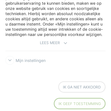
Choose your country
gebruikerservaring te kunnen bieden, maken we op
onze website gebruik van cookies en soortgelijke
technieken. Hierbij worden absoluut noodzakelijke
cookies altijd gebruikt, en andere cookies alleen als
My Forbo
u daarmee instemt. Onder «Mijn instellingen» kunt u
Archief webinars
uw toestemming altijd weer intrekken of de cookie-
instellingen naar uw persoonlijke voorkeur wijzigen.
Archief webinars architecten
LEES MEER
Aanmelden Eurovisie
Mijn instellingen
IK GA NIET AKKOORD
Voorwaarden
Disclaimer
Privacy
Security & Cookies
Cookie-
richtlijn
Forbo Integrity Line
Cookie-instellingen
IK GEEF TOESTEMMING
the strong connection